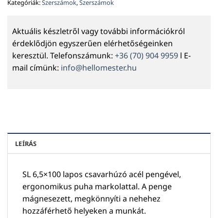
Kategóriák:
Szerszámok
,
Szerszámok
Aktuális készletről vagy további információkról
érdeklődjön egyszerűen elérhetőségeinken
keresztül. Telefonszámunk:
+36 (70) 904 9959
l E-
mail címünk:
info@hellomester.hu
LEÍRÁS
SL 6,5×100 lapos csavarhúzó acél pengével,
ergonomikus puha markolattal. A penge
mágnesezett, megkönnyíti a nehehez
hozzáférhető helyeken a munkát.