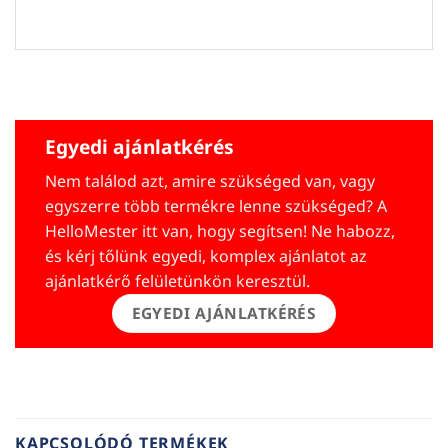
Egyedi ajánlatkérés
Nem találod azt, amire szükséged van, vagy
egyszerre több termékre lenne szükséged? A
HelloMester itt van, hogy segítsen! Ne habozz,
és kérj tőlünk egyedi, komplex ajánlatot az
ajánlatkérő felületünkön keresztül.
EGYEDI AJÁNLATKÉRÉS
KAPCSOLÓDÓ TERMÉKEK