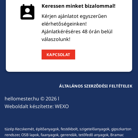
Keressen minket bizalommal!
Kérjen ajánlatot egyszerűen
elérhetőségeinken!
Ajánlatkéréséres 48 órán belül
válaszolunk!
KAPCSOLAT
ÁLTALÁNOS SZERZŐDÉSI FELTÉTELEK
hellomester.hu
© 2026 l
Weboldalt készítette:
WEXO
tüzép Kecskemét, építőanyagok, festékbolt, szigetelőanyagok, gipszkarton
rendszer, OSB lapok, faanyagok, gerendák, tetőfedő anyagok, Bramac