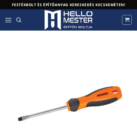
Skip
FESTÉKBOLT ÉS ÉPÍTŐANYAG KERESKEDÉS KECSKEMÉTEN!
to
content