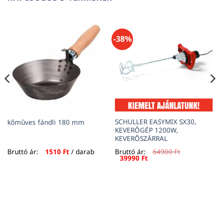
-38%
SCHULLER EASYMIX SX30,
kőműves fándli 180 mm
KEVERŐGÉP 1200W,
KEVERŐSZÁRRAL
Bruttó ár:
1510
Ft
/ darab
Bruttó ár:
64900
Ft
Original
Current
39990
Ft
price
price
was:
is:
64900 Ft.
39990 Ft.