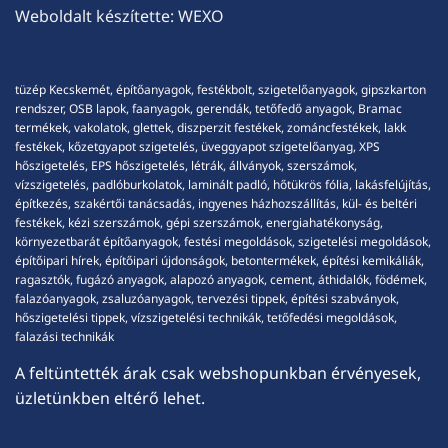
Weboldalt készítette:
WEXO
tüzép Kecskemét, építőanyagok, festékbolt, szigetelőanyagok, gipszkarton
rendszer, OSB lapok, faanyagok, gerendák, tetőfedő anyagok, Bramac
termékek, vakolatok, glettek, diszperzit festékek, zománcfestékek, lakk
festékek, kőzetgyapot szigetelés, üveggyapot szigetelőanyag, XPS
hőszigetelés, EPS hőszigetelés, létrák, állványok, szerszámok,
vízszigetelés, padlóburkolatok, laminált padló, hőtükrös fólia, lakásfelújítás,
építkezés, szakértői tanácsadás, ingyenes házhozszállítás, kül- és beltéri
festékek, kézi szerszámok, gépi szerszámok, energiahatékonyság,
környezetbarát építőanyagok, festési megoldások, szigetelési megoldások,
építőipari hírek, építőipari újdonságok, betontermékek, építési kemikáliák,
ragasztók, fugázó anyagok, alapozó anyagok, cement, áthidalók, födémek,
falazóanyagok, zsaluzóanyagok, tervezési tippek, építési szabványok,
hőszigetelési tippek, vízszigetelési technikák, tetőfedési megoldások,
falazási technikák
A feltüntették árak csak webshopunkban érvényesek,
üzletünkben eltérő lehet.