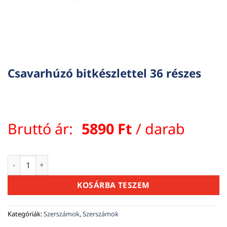
Csavarhúzó bitkészlettel 36 részes
Bruttó ár:
5890
Ft
/ darab
Csavarhúzó bitkészlettel 36 részes mennyiség
KOSÁRBA TESZEM
Kategóriák:
Szerszámok
,
Szerszámok