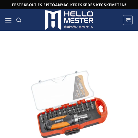
Skip
FESTÉKBOLT ÉS ÉPÍTŐANYAG KERESKEDÉS KECSKEMÉTEN!
to
content