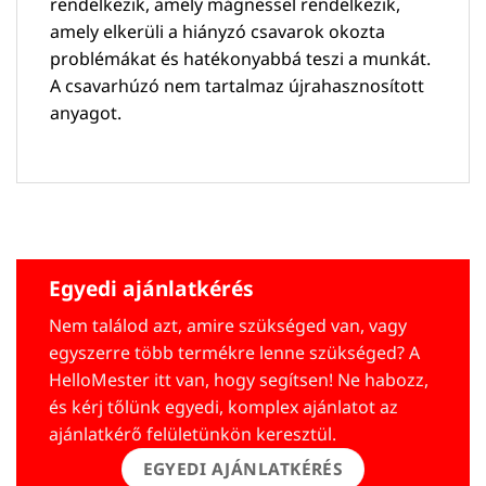
rendelkezik, amely mágnessel rendelkezik,
amely elkerüli a hiányzó csavarok okozta
problémákat és hatékonyabbá teszi a munkát.
A csavarhúzó nem tartalmaz újrahasznosított
anyagot.
Egyedi ajánlatkérés
Nem találod azt, amire szükséged van, vagy
egyszerre több termékre lenne szükséged? A
HelloMester itt van, hogy segítsen! Ne habozz,
és kérj tőlünk egyedi, komplex ajánlatot az
ajánlatkérő felületünkön keresztül.
EGYEDI AJÁNLATKÉRÉS