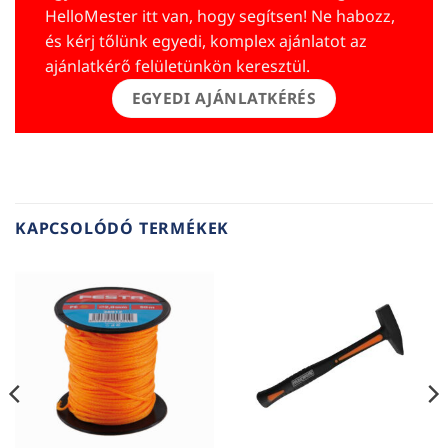
HelloMester itt van, hogy segítsen! Ne habozz,
és kérj tőlünk egyedi, komplex ajánlatot az
ajánlatkérő felületünkön keresztül.
EGYEDI AJÁNLATKÉRÉS
KAPCSOLÓDÓ TERMÉKEK