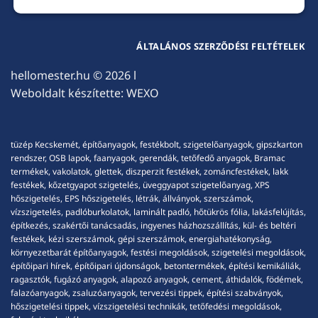
ÁLTALÁNOS SZERZŐDÉSI FELTÉTELEK
hellomester.hu
© 2026 l
Weboldalt készítette:
WEXO
tüzép Kecskemét, építőanyagok, festékbolt, szigetelőanyagok, gipszkarton
rendszer, OSB lapok, faanyagok, gerendák, tetőfedő anyagok, Bramac
termékek, vakolatok, glettek, diszperzit festékek, zománcfestékek, lakk
festékek, kőzetgyapot szigetelés, üveggyapot szigetelőanyag, XPS
hőszigetelés, EPS hőszigetelés, létrák, állványok, szerszámok,
vízszigetelés, padlóburkolatok, laminált padló, hőtükrös fólia, lakásfelújítás,
építkezés, szakértői tanácsadás, ingyenes házhozszállítás, kül- és beltéri
festékek, kézi szerszámok, gépi szerszámok, energiahatékonyság,
környezetbarát építőanyagok, festési megoldások, szigetelési megoldások,
építőipari hírek, építőipari újdonságok, betontermékek, építési kemikáliák,
ragasztók, fugázó anyagok, alapozó anyagok, cement, áthidalók, födémek,
falazóanyagok, zsaluzóanyagok, tervezési tippek, építési szabványok,
hőszigetelési tippek, vízszigetelési technikák, tetőfedési megoldások,