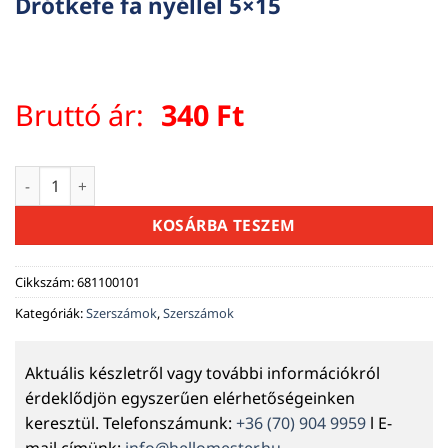
Drótkefe fa nyéllel 5×15
Bruttó ár:
340
Ft
Drótkefe fa nyéllel 5x15 mennyiség
KOSÁRBA TESZEM
Cikkszám:
681100101
Kategóriák:
Szerszámok
,
Szerszámok
Aktuális készletről vagy további információkról
érdeklődjön egyszerűen elérhetőségeinken
keresztül. Telefonszámunk:
+36 (70) 904 9959
l E-
mail címünk:
info@hellomester.hu