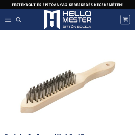
Skip
FESTÉKBOLT ÉS ÉPÍTŐANYAG KERESKEDÉS KECSKEMÉTEN!
to
content