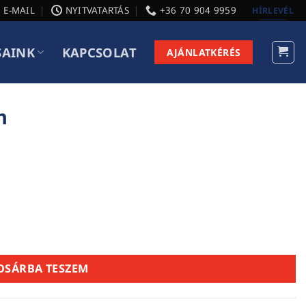
E-MAIL
NYITVATARTÁS
+36 70 904 9959
HÍRLEVÉL
SAINK
KAPCSOLAT
AJÁNLATKÉRÉS
m
OSÁRBA TESZEM