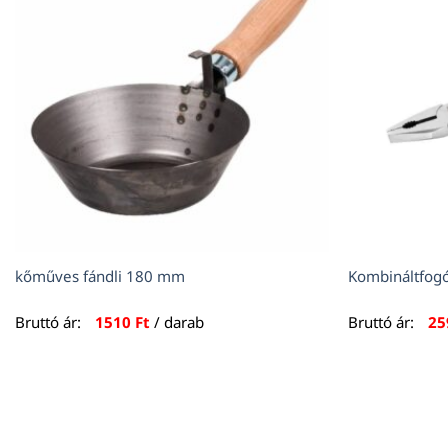
kőműves fándli 180 mm
Kombináltfog
Bruttó ár:
1510
Ft
/ darab
Bruttó ár:
2