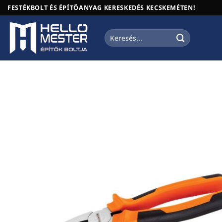
Skip
FESTÉKBOLT ÉS ÉPÍTŐANYAG KERESKEDÉS KECSKEMÉTEN!
to
content
Keresés
a
következőre: