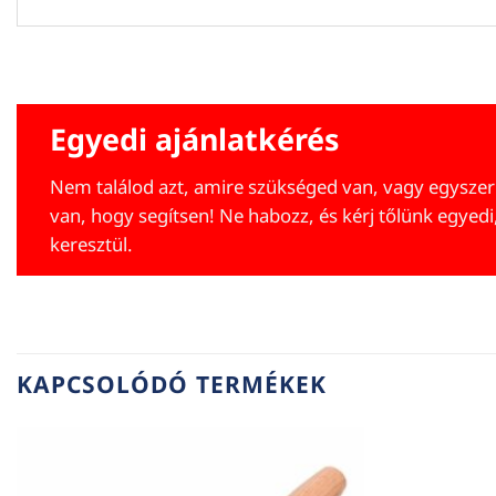
Egyedi ajánlatkérés
Nem találod azt, amire szükséged van, vagy egyszer
van, hogy segítsen! Ne habozz, és kérj tőlünk egyedi
keresztül.
KAPCSOLÓDÓ TERMÉKEK