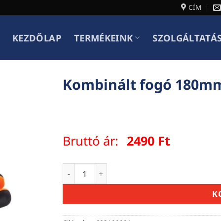
CÍM
KEZDŐLAP
TERMÉKEINK
SZOLGÁLTATÁ
Kombinált fogó 180m
Bruttó ár:
2490
Ft
Kombinált fogó 180mm mennyiség
K