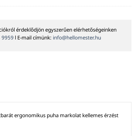
ációkról érdeklődjön egyszerűen elérhetőségeinken
4 9959
l E-mail címünk:
info@hellomester.hu
barát ergonomikus puha markolat kellemes érzést