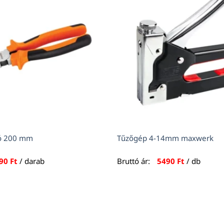
ó 200 mm
Tűzőgép 4-14mm maxwerk
590
Ft
/ darab
Bruttó ár:
5490
Ft
/ db