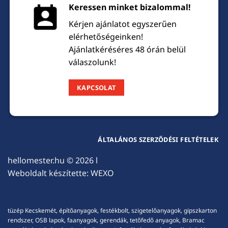
Keressen minket bizalommal!
Kérjen ajánlatot egyszerűen
elérhetőségeinken!
Ajánlatkéréséres 48 órán belül
válaszolunk!
KAPCSOLAT
ÁLTALÁNOS SZERZŐDÉSI FELTÉTELEK
hellomester.hu
© 2026 l
Weboldalt készítette:
WEXO
tüzép Kecskemét, építőanyagok, festékbolt, szigetelőanyagok, gipszkarton
rendszer, OSB lapok, faanyagok, gerendák, tetőfedő anyagok, Bramac