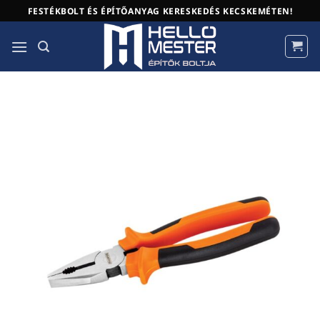
Skip
FESTÉKBOLT ÉS ÉPÍTŐANYAG KERESKEDÉS KECSKEMÉTEN!
to
content