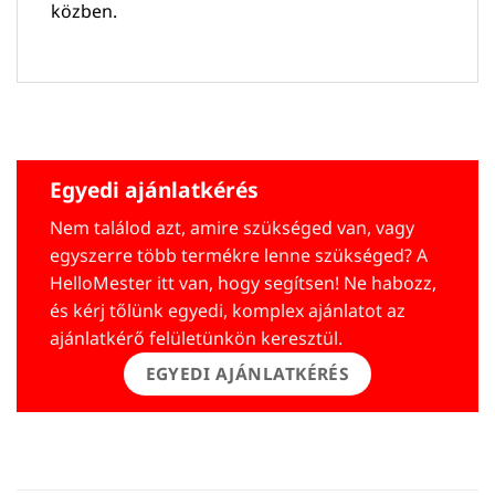
közben.
Egyedi ajánlatkérés
Nem találod azt, amire szükséged van, vagy
egyszerre több termékre lenne szükséged? A
HelloMester itt van, hogy segítsen! Ne habozz,
és kérj tőlünk egyedi, komplex ajánlatot az
ajánlatkérő felületünkön keresztül.
EGYEDI AJÁNLATKÉRÉS