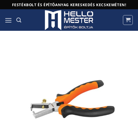
Skip
FESTÉKBOLT ÉS ÉPÍTŐANYAG KERESKEDÉS KECSKEMÉTEN!
to
content