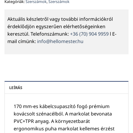
Kategóriák:
Szerszámok
,
Szerszámok
Aktuális készletről vagy további információkról
érdeklődjön egyszerűen elérhetőségeinken
keresztül. Telefonszámunk:
+36 (70) 904 9959
l E-
mail címünk:
info@hellomester.hu
LEÍRÁS
170 mm-es kábelcsupaszító fogó prémium
kovácsolt szénacélból. A markolat bevonata
PVC+TPR anyag. A környezetbarát
ergonomikus puha markolat kellemes érzést