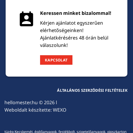
Keressen minket bizalommal!
Kérjen ajánlatot egyszerűen
elérhetőségeinken!
Ajánlatkéréséres 48 órán belül
válaszolunk!
KAPCSOLAT
ÁLTALÁNOS SZERZŐDÉSI FELTÉTELEK
hellomester.hu
© 2026 l
Weboldalt készítette:
WEXO
tüzép Kecskemét, építőanyagok, festékbolt, szigetelőanyagok, gipszkarton