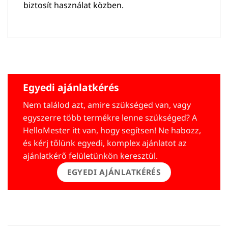
biztosít használat közben.
Egyedi ajánlatkérés
Nem találod azt, amire szükséged van, vagy
egyszerre több termékre lenne szükséged? A
HelloMester itt van, hogy segítsen! Ne habozz,
és kérj tőlünk egyedi, komplex ajánlatot az
ajánlatkérő felületünkön keresztül.
EGYEDI AJÁNLATKÉRÉS