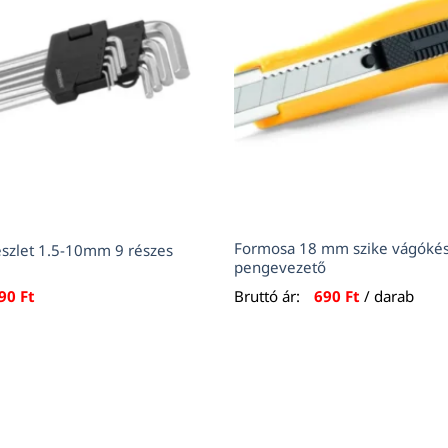
Formosa 18 mm szike vágókés
észlet 1.5-10mm 9 részes
pengevezető
990
Ft
Bruttó ár:
690
Ft
/ darab