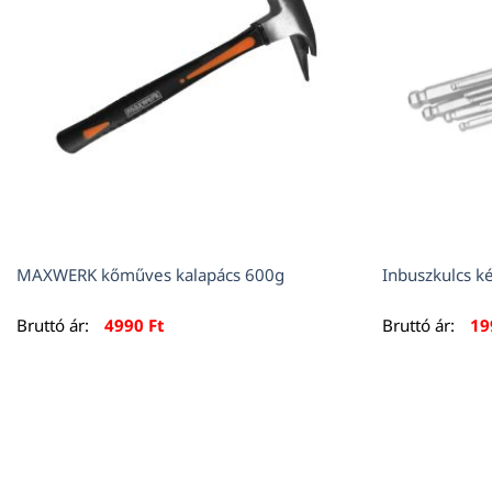
MAXWERK kőműves kalapács 600g
Inbuszkulcs k
Bruttó ár:
4990
Ft
Bruttó ár:
1