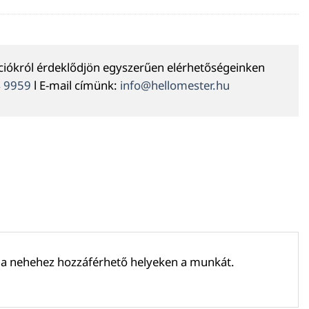
ációkról érdeklődjön egyszerűen elérhetőségeinken
4 9959
l E-mail címünk:
info@hellomester.hu
 a nehehez hozzáférhető helyeken a munkát.