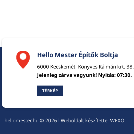
Hello Mester Építők Boltja
6000 Kecskemét, Könyves Kálmán krt. 38.
Jelenleg zárva vagyunk! Nyitás: 07:30.
TÉRKÉP
hellomester.hu
© 2026 l Weboldalt készítette:
WEXO