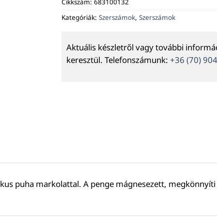
Cikkszám:
683100132
Kategóriák:
Szerszámok
,
Szerszámok
Aktuális készletről vagy további inform
keresztül. Telefonszámunk:
+36 (70) 90
ikus puha markolattal. A penge mágnesezett, megkönnyíti