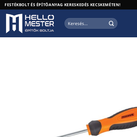
Skip
FESTÉKBOLT ÉS ÉPÍTŐANYAG KERESKEDÉS KECSKEMÉTEN!
to
content
Keresés
a
következőre: