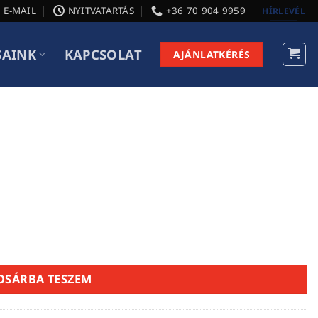
E-MAIL
NYITVATARTÁS
+36 70 904 9959
HÍRLEVÉL
SAINK
KAPCSOLAT
AJÁNLATKÉRÉS
OSÁRBA TESZEM