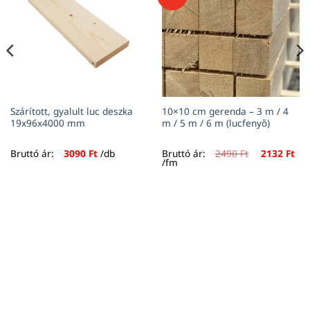
Szárított, gyalult luc deszka
10×10 cm gerenda – 3 m / 4
19x96x4000 mm
m / 5 m / 6 m (lucfenyő)
Original
Cur
Bruttó ár:
3090
Ft
/db
Bruttó ár:
2490
Ft
2132
Ft
price
pri
/fm
was:
is:
2490 Ft.
213