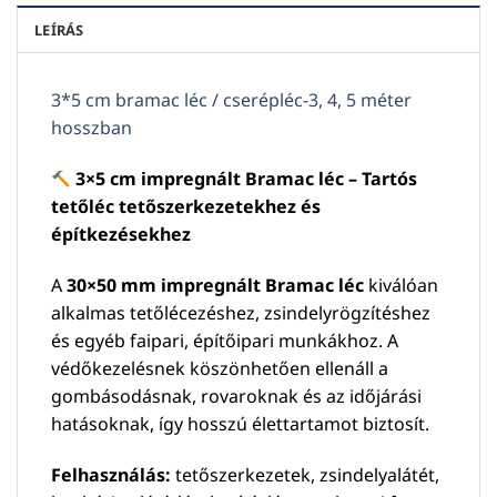
LEÍRÁS
3*5 cm bramac léc / cserépléc-3, 4, 5 méter
hosszban
3×5 cm impregnált Bramac léc – Tartós
tetőléc tetőszerkezetekhez és
építkezésekhez
A
30×50 mm impregnált Bramac léc
kiválóan
alkalmas tetőlécezéshez, zsindelyrögzítéshez
és egyéb faipari, építőipari munkákhoz. A
védőkezelésnek köszönhetően ellenáll a
gombásodásnak, rovaroknak és az időjárási
hatásoknak, így hosszú élettartamot biztosít.
Felhasználás:
tetőszerkezetek, zsindelyalátét,