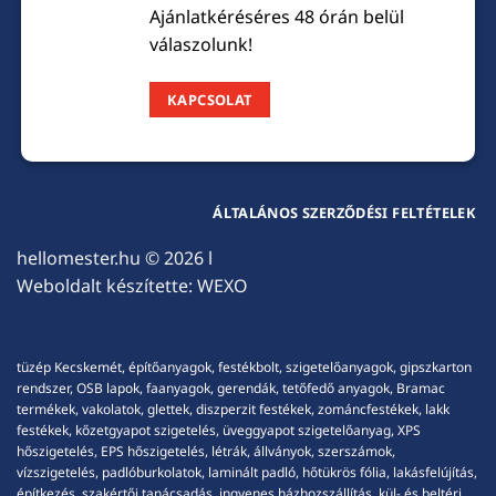
Ajánlatkéréséres 48 órán belül
válaszolunk!
KAPCSOLAT
ÁLTALÁNOS SZERZŐDÉSI FELTÉTELEK
hellomester.hu
© 2026 l
Weboldalt készítette:
WEXO
tüzép Kecskemét, építőanyagok, festékbolt, szigetelőanyagok, gipszkarton
rendszer, OSB lapok, faanyagok, gerendák, tetőfedő anyagok, Bramac
termékek, vakolatok, glettek, diszperzit festékek, zománcfestékek, lakk
festékek, kőzetgyapot szigetelés, üveggyapot szigetelőanyag, XPS
hőszigetelés, EPS hőszigetelés, létrák, állványok, szerszámok,
vízszigetelés, padlóburkolatok, laminált padló, hőtükrös fólia, lakásfelújítás,
építkezés, szakértői tanácsadás, ingyenes házhozszállítás, kül- és beltéri