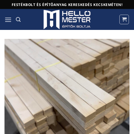
Skip
FESTÉKBOLT ÉS ÉPÍTŐANYAG KERESKEDÉS KECSKEMÉTEN!
to
content