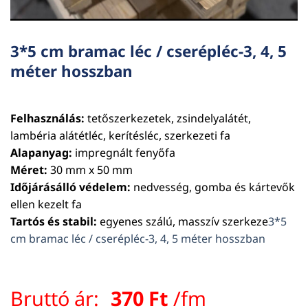
3*5 cm bramac léc / cserépléc-3, 4, 5
méter hosszban
Felhasználás:
tetőszerkezetek, zsindelyalátét,
lambéria alátétléc, kerítésléc, szerkezeti fa
Alapanyag:
impregnált fenyőfa
Méret:
30 mm x 50 mm
Időjárásálló védelem:
nedvesség, gomba és kártevők
ellen kezelt fa
Tartós és stabil:
egyenes szálú, masszív szerkeze
3*5
cm bramac léc / cserépléc-3, 4, 5 méter hosszban
Bruttó ár:
370
Ft
/fm