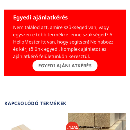
Egyedi ajánlatkérés
Nem találod azt, amire szükséged van, vagy
egyszerre több termékre lenne szükséged? A
HelloMester itt van, hogy segítsen! Ne habozz,
és kérj tőlünk egyedi, komplex ajánlatot az
ajánlatkérő felületünkön keresztül.
EGYEDI AJÁNLATKÉRÉS
KAPCSOLÓDÓ TERMÉKEK
-14%