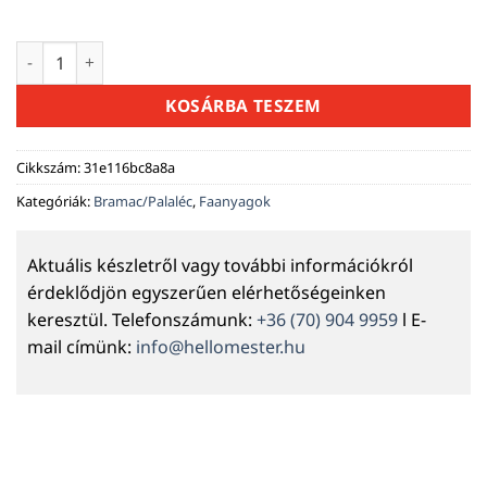
3*5 cm bramac léc / cserépléc-3, 4, 5 méter hosszban menny
KOSÁRBA TESZEM
Cikkszám:
31e116bc8a8a
Kategóriák:
Bramac/Palaléc
,
Faanyagok
Aktuális készletről vagy további információkról
érdeklődjön egyszerűen elérhetőségeinken
keresztül. Telefonszámunk:
+36 (70) 904 9959
l E-
mail címünk:
info@hellomester.hu