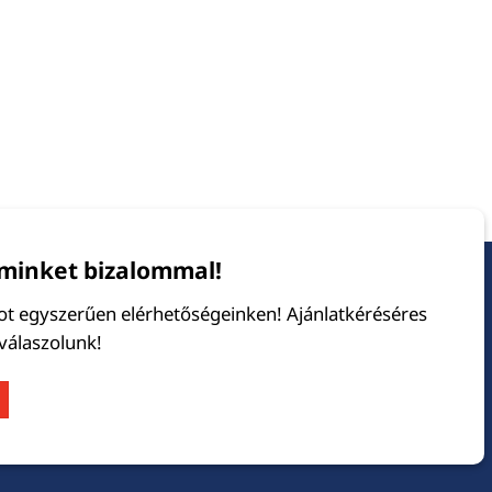
minket bizalommal!
tot egyszerűen elérhetőségeinken! Ajánlatkéréséres
 válaszolunk!