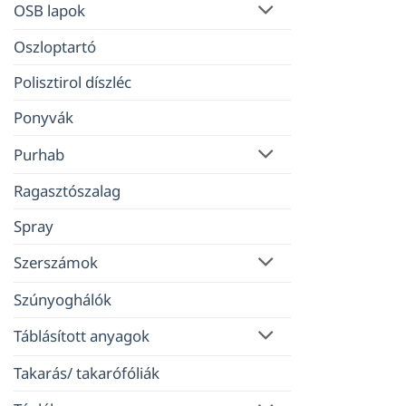
OSB lapok
Oszloptartó
Polisztirol díszléc
Ponyvák
Purhab
Ragasztószalag
Spray
Szerszámok
Szúnyoghálók
Táblásított anyagok
Takarás/ takarófóliák