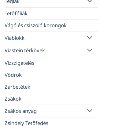
Téglák
Tetőfóliák
Vágó és csiszoló korongok
Viablokk
Viastein térkövek
Vízszigetelés
Vödrök
Zárbetétek
Zsákok
Zsákos anyag
Zsindely Tetőfedés