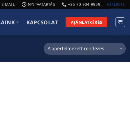
E-MAIL
NYITVATARTÁS
+36 70 904 9959
HÍRLEVÉL
SAINK
KAPCSOLAT
AJÁNLATKÉRÉS