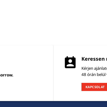
Keressen 
Kérjen ajánla
48 órán belül
morrow.
KAPCSOLAT