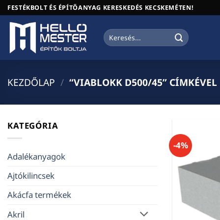
Skip
FESTÉKBOLT ÉS ÉPÍTŐANYAG KERESKEDÉS KECSKEMÉTEN!
to
content
Keresés
a
következőre:
KEZDŐLAP
/
“VIABLOKK D500/45” CÍMKÉVEL
KATEGÓRIA
-4%
Adalékanyagok
Ajtókilincsek
Akácfa termékek
Akril