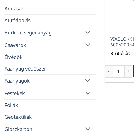
Aquasan
Autóápolás
Burkoló segédanyag
VIABLOKK 
Csavarok
600×200×
Bruttó ár:
Élvédők
Faanyag védőszer
VIABLOKK D5
Faanyagok
Festékek
Fóliák
Geotextiliák
Gipszkarton