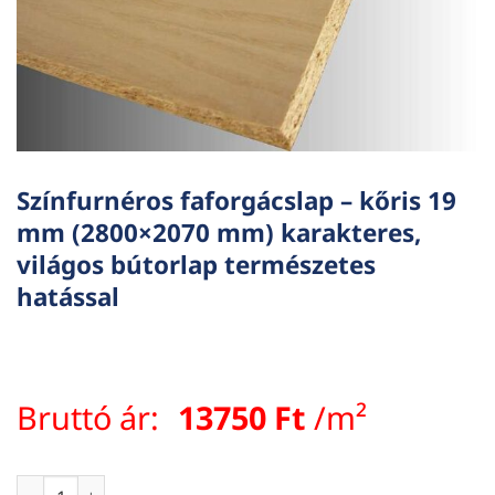
Színfurnéros faforgácslap – kőris 19
mm (2800×2070 mm) karakteres,
világos bútorlap természetes
hatással
Bruttó ár:
13750
Ft
/m²
Színfurnéros faforgácslap – kőris 19 mm (2800×2070 mm) kar