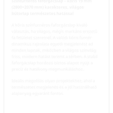
Színfurnéros faforgácslap – kőris 19 mm
(2800×2070 mm) karakteres, világos
bútorlap természetes hatással
A kőris színfurnéros faforgácslap kiváló
választás, ha világos, mégis markáns erezetű
fa felületet szeretnél. A valódi kőris furnér
dinamikus rajzolata egyedi megjelenést ad
minden lapnak, miközben a világos színvilág
friss, modern hatást teremt a térben. A stabil
faforgácslap hordozó biztos alapot nyújt a
precíz és hatékony megmunkáláshoz.
Ideális megoldás olyan projektekhez, ahol a
természetes megjelenés és a jól használható
alapanyag egyaránt fontos.
Főbb jellemzők: