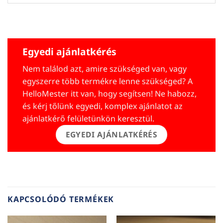
Egyedi ajánlatkérés
Nem találod azt, amire szükséged van, vagy
egyszerre több termékre lenne szükséged? A
HelloMester itt van, hogy segítsen! Ne habozz,
és kérj tőlünk egyedi, komplex ajánlatot az
ajánlatkérő felületünkön keresztül.
EGYEDI AJÁNLATKÉRÉS
KAPCSOLÓDÓ TERMÉKEK