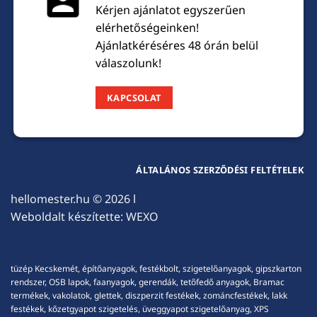
Kérjen ajánlatot egyszerűen
elérhetőségeinken!
Ajánlatkéréséres 48 órán belül
válaszolunk!
KAPCSOLAT
ÁLTALÁNOS SZERZŐDÉSI FELTÉTELEK
hellomester.hu
© 2026 l
Weboldalt készítette:
WEXO
tüzép Kecskemét, építőanyagok, festékbolt, szigetelőanyagok, gipszkarton
rendszer, OSB lapok, faanyagok, gerendák, tetőfedő anyagok, Bramac
termékek, vakolatok, glettek, diszperzit festékek, zománcfestékek, lakk
festékek, kőzetgyapot szigetelés, üveggyapot szigetelőanyag, XPS