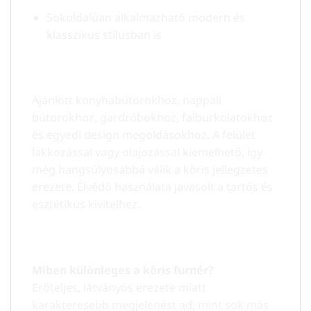
Sokoldalúan alkalmazható modern és
klasszikus stílusban is
Felhasználási javaslat:
Ajánlott konyhabútorokhoz, nappali
bútorokhoz, gardróbokhoz, falburkolatokhoz
és egyedi design megoldásokhoz. A felület
lakkozással vagy olajozással kiemelhető, így
még hangsúlyosabbá válik a kőris jellegzetes
erezete. Élvédő használata javasolt a tartós és
esztétikus kivitelhez.
Gyakori kérdések:
Miben különleges a kőris furnér?
Erőteljes, látványos erezete miatt
karakteresebb megjelenést ad, mint sok más