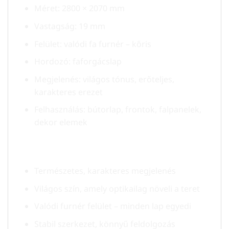
Méret: 2800 × 2070 mm
Vastagság: 19 mm
Felület: valódi fa furnér – kőris
Hordozó: faforgácslap
Megjelenés: világos tónus, erőteljes,
karakteres erezet
Felhasználás: bútorlap, frontok, falpanelek,
dekor elemek
Előnyök:
Természetes, karakteres megjelenés
Világos szín, amely optikailag növeli a teret
Valódi furnér felület – minden lap egyedi
Stabil szerkezet, könnyű feldolgozás