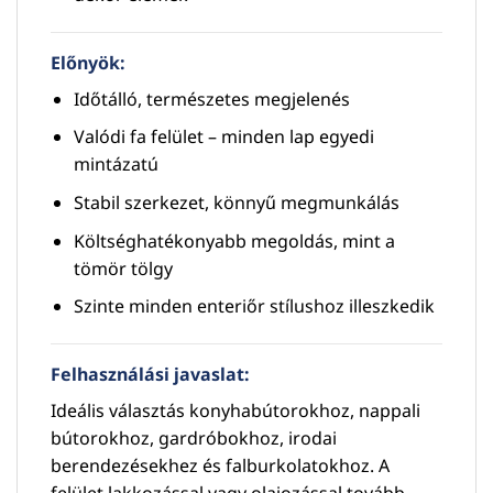
Előnyök:
Időtálló, természetes megjelenés
Valódi fa felület – minden lap egyedi
mintázatú
Stabil szerkezet, könnyű megmunkálás
Költséghatékonyabb megoldás, mint a
tömör tölgy
Szinte minden enteriőr stílushoz illeszkedik
Felhasználási javaslat:
Ideális választás konyhabútorokhoz, nappali
bútorokhoz, gardróbokhoz, irodai
berendezésekhez és falburkolatokhoz. A
felület lakkozással vagy olajozással tovább