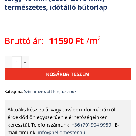
természetes, időtálló bútorlap
Bruttó ár:
11590
Ft
/m²
Színfurnéros faforgácslap – amerikai tölgy 19 mm (2800×207
KOSÁRBA TESZEM
Kategória:
Színfurnérozott forgácslapok
Aktuális készletről vagy további információkról
érdeklődjön egyszerűen elérhetőségeinken
keresztül. Telefonszámunk:
+36 (70) 904 9959
l E-
mail címünk:
info@hellomester.hu