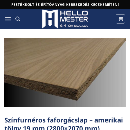
Skip
FESTÉKBOLT ÉS ÉPÍTŐANYAG KERESKEDÉS KECSKEMÉTEN!
to
content
Színfurnéros faforgácslap – amerikai
tölgy 19 mm (2800×2070 mm)