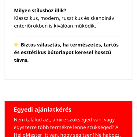
Milyen stílushoz illik?
Klasszikus, modern, rusztikus és skandináv
enteriőrökben is kiválóan működik.
Biztos választás, ha természetes, tartós
és esztétikus bútorlapot keresel hosszú
távra.
Egyedi ajánlatkérés
Nem találod azt, amire szükséged van, vagy
egyszerre több termékre lenne szükséged? A
HelloMester itt van, hogy segítsen! Ne habozz,