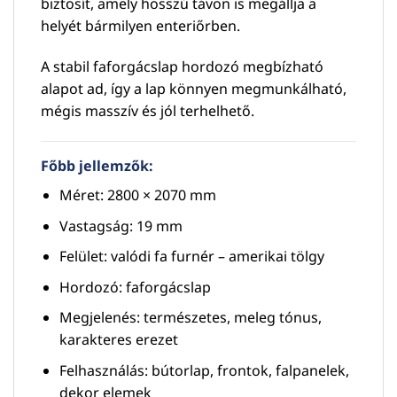
biztosít, amely hosszú távon is megállja a
helyét bármilyen enteriőrben.
A stabil faforgácslap hordozó megbízható
alapot ad, így a lap könnyen megmunkálható,
mégis masszív és jól terhelhető.
Főbb jellemzők:
Méret: 2800 × 2070 mm
Vastagság: 19 mm
Felület: valódi fa furnér – amerikai tölgy
Hordozó: faforgácslap
Megjelenés: természetes, meleg tónus,
karakteres erezet
Felhasználás: bútorlap, frontok, falpanelek,
dekor elemek