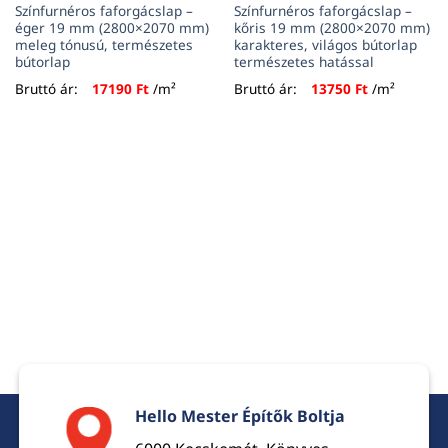
Színfurnéros faforgácslap –
Színfurnéros faforgácslap –
éger 19 mm (2800×2070 mm)
kőris 19 mm (2800×2070 mm)
meleg tónusú, természetes
karakteres, világos bútorlap
bútorlap
természetes hatással
Bruttó ár:
17190
Ft
/m²
Bruttó ár:
13750
Ft
/m²
Hello Mester Építők Boltja