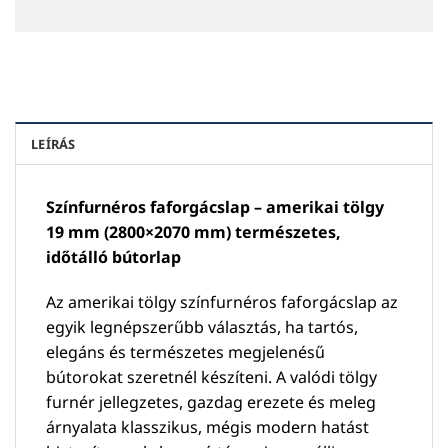
LEÍRÁS
Színfurnéros faforgácslap – amerikai tölgy
19 mm (2800×2070 mm) természetes,
időtálló bútorlap
Az amerikai tölgy színfurnéros faforgácslap az
egyik legnépszerűbb választás, ha tartós,
elegáns és természetes megjelenésű
bútorokat szeretnél készíteni. A valódi tölgy
furnér jellegzetes, gazdag erezete és meleg
árnyalata klasszikus, mégis modern hatást