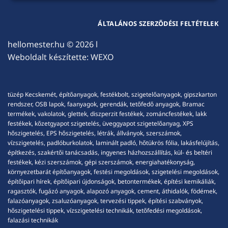
ÁLTALÁNOS SZERZŐDÉSI FELTÉTELEK
hellomester.hu
© 2026 l
Weboldalt készítette:
WEXO
tüzép Kecskemét, építőanyagok, festékbolt, szigetelőanyagok, gipszkarton
rendszer, OSB lapok, faanyagok, gerendák, tetőfedő anyagok, Bramac
termékek, vakolatok, glettek, diszperzit festékek, zománcfestékek, lakk
festékek, kőzetgyapot szigetelés, üveggyapot szigetelőanyag, XPS
hőszigetelés, EPS hőszigetelés, létrák, állványok, szerszámok,
vízszigetelés, padlóburkolatok, laminált padló, hőtükrös fólia, lakásfelújítás,
építkezés, szakértői tanácsadás, ingyenes házhozszállítás, kül- és beltéri
festékek, kézi szerszámok, gépi szerszámok, energiahatékonyság,
környezetbarát építőanyagok, festési megoldások, szigetelési megoldások,
építőipari hírek, építőipari újdonságok, betontermékek, építési kemikáliák,
ragasztók, fugázó anyagok, alapozó anyagok, cement, áthidalók, födémek,
falazóanyagok, zsaluzóanyagok, tervezési tippek, építési szabványok,
hőszigetelési tippek, vízszigetelési technikák, tetőfedési megoldások,
falazási technikák