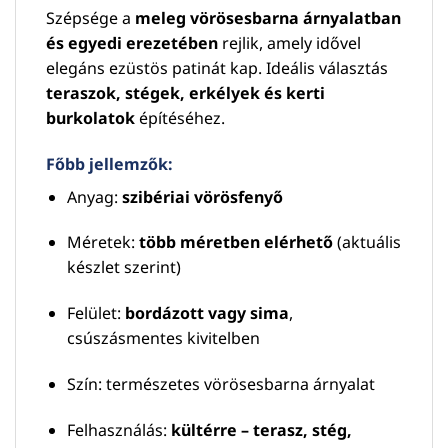
Szépsége a
meleg vörösesbarna árnyalatban
és egyedi erezetében
rejlik, amely idővel
elegáns ezüstös patinát kap. Ideális választás
teraszok, stégek, erkélyek és kerti
burkolatok
építéséhez.
Főbb jellemzők:
Anyag:
szibériai vörösfenyő
Méretek:
több méretben elérhető
(aktuális
készlet szerint)
Felület:
bordázott vagy sima
,
csúszásmentes kivitelben
Szín: természetes vörösesbarna árnyalat
Felhasználás:
kültérre – terasz, stég,