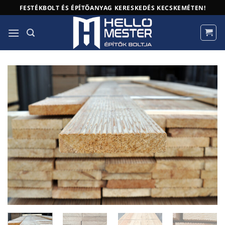
Skip
FESTÉKBOLT ÉS ÉPÍTŐANYAG KERESKEDÉS KECSKEMÉTEN!
to
content