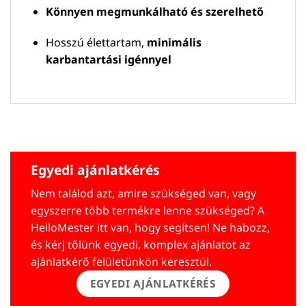
Könnyen megmunkálható és szerelhető
Hosszú élettartam,
minimális
karbantartási igénnyel
Egyedi ajánlatkérés
Nem találod azt, amire szükséged van, vagy
egyszerre több termékre lenne szükséged? A
HelloMester itt van, hogy segítsen! Ne habozz,
és kérj tőlünk egyedi, komplex ajánlatot az
ajánlatkérő felületünkön keresztül.
EGYEDI AJÁNLATKÉRÉS