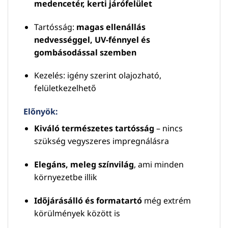
medencetér, kerti járófelület
Tartósság:
magas ellenállás
nedvességgel, UV-fénnyel és
gombásodással szemben
Kezelés: igény szerint olajozható,
felületkezelhető
Előnyök:
Kiváló természetes tartósság
– nincs
szükség vegyszeres impregnálásra
Elegáns, meleg színvilág
, ami minden
környezetbe illik
Időjárásálló és formatartó
még extrém
körülmények között is