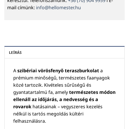
keresztül. Telefonszámunk:
+36 (70) 904 9959
l E-
mail címünk:
info@hellomester.hu
LEÍRÁS
A
szibériai vörösfenyő teraszburkolat
a
prémium minőségű, természetes faanyagok
közé tartozik. Kivételes sűrűségű és
gyantatartalmú fa, amely
természetes módon
ellenáll az időjárás, a nedvesség és a
rovarok
hatásainak – vegyszeres kezelés
nélkül is tartós megoldás kültéri
felhasználásra.