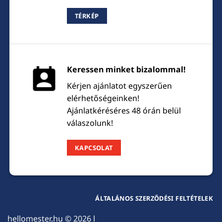
TÉRKÉP
Keressen minket bizalommal!
Kérjen ajánlatot egyszerűen
elérhetőségeinken!
Ajánlatkéréséres 48 órán belül
válaszolunk!
KAPCSOLAT
ÁLTALÁNOS SZERZŐDÉSI FELTÉTELEK
hellomester.hu
© 2026 l