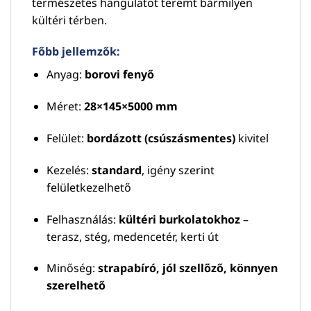
természetes hangulatot teremt bármilyen
kültéri térben.
Főbb jellemzők:
Anyag:
borovi fenyő
Méret:
28×145×5000 mm
Felület:
bordázott (csúszásmentes)
kivitel
Kezelés:
standard
, igény szerint
felületkezelhető
Felhasználás:
kültéri burkolatokhoz
–
terasz, stég, medencetér, kerti út
Minőség:
strapabíró, jól szellőző, könnyen
szerelhető