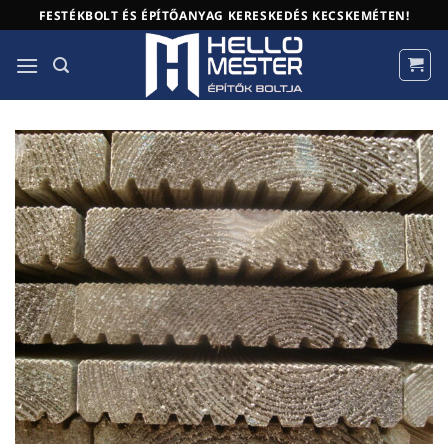
Skip
FESTÉKBOLT ÉS ÉPÍTŐANYAG KERESKEDÉS KECSKEMÉTEN!
to
content