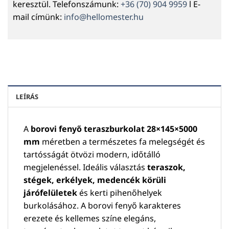
keresztül. Telefonszámunk:
+36 (70) 904 9959
l E-
mail címünk:
info@hellomester.hu
LEÍRÁS
A
borovi fenyő teraszburkolat 28×145×5000
mm
méretben a természetes fa melegségét és
tartósságát ötvözi modern, időtálló
megjelenéssel. Ideális választás
teraszok,
stégek, erkélyek, medencék körüli
járófelületek
és kerti pihenőhelyek
burkolásához. A borovi fenyő karakteres
erezete és kellemes színe elegáns,