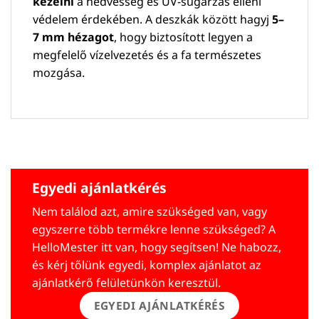
kezelni
a nedvesség és UV-sugárzás elleni
védelem érdekében. A deszkák között hagyj
5–
7 mm hézagot
, hogy biztosított legyen a
megfelelő vízelvezetés és a fa természetes
mozgása.
Egyedi ajánlatkérés
Nem találod azt, amire szükséged van, vagy
egyszerre több termékre lenne szükséged? A
HelloMester itt van, hogy segítsen! Ne habozz,
és kérj tőlünk egyedi, komplex ajánlatot az
ajánlatkérő felületünkön keresztül.
EGYEDI AJÁNLATKÉRÉS