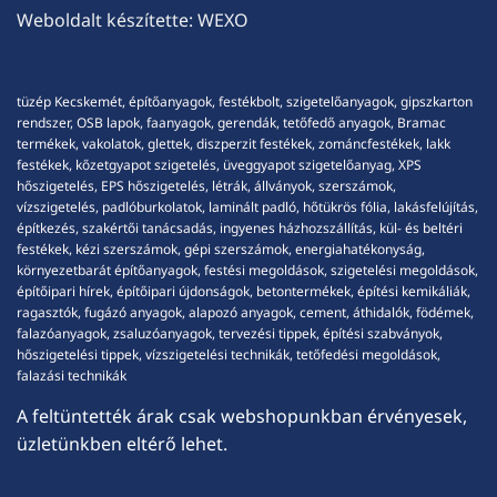
Weboldalt készítette:
WEXO
tüzép Kecskemét, építőanyagok, festékbolt, szigetelőanyagok, gipszkarton
rendszer, OSB lapok, faanyagok, gerendák, tetőfedő anyagok, Bramac
termékek, vakolatok, glettek, diszperzit festékek, zománcfestékek, lakk
festékek, kőzetgyapot szigetelés, üveggyapot szigetelőanyag, XPS
hőszigetelés, EPS hőszigetelés, létrák, állványok, szerszámok,
vízszigetelés, padlóburkolatok, laminált padló, hőtükrös fólia, lakásfelújítás,
építkezés, szakértői tanácsadás, ingyenes házhozszállítás, kül- és beltéri
festékek, kézi szerszámok, gépi szerszámok, energiahatékonyság,
környezetbarát építőanyagok, festési megoldások, szigetelési megoldások,
építőipari hírek, építőipari újdonságok, betontermékek, építési kemikáliák,
ragasztók, fugázó anyagok, alapozó anyagok, cement, áthidalók, födémek,
falazóanyagok, zsaluzóanyagok, tervezési tippek, építési szabványok,
hőszigetelési tippek, vízszigetelési technikák, tetőfedési megoldások,
falazási technikák
A feltüntették árak csak webshopunkban érvényesek,
üzletünkben eltérő lehet.