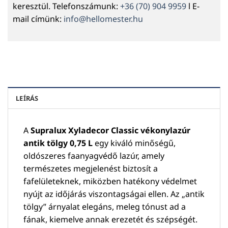
keresztül. Telefonszámunk:
+36 (70) 904 9959
l E-
mail címünk:
info@hellomester.hu
LEÍRÁS
A
Supralux Xyladecor Classic vékonylazúr
antik tölgy 0,75 L
egy kiváló minőségű,
oldószeres faanyagvédő lazúr, amely
természetes megjelenést biztosít a
fafelületeknek, miközben hatékony védelmet
nyújt az időjárás viszontagságai ellen. Az „antik
tölgy” árnyalat elegáns, meleg tónust ad a
fának, kiemelve annak erezetét és szépségét.