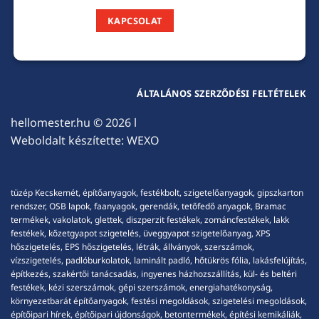
KAPCSOLAT
ÁLTALÁNOS SZERZŐDÉSI FELTÉTELEK
hellomester.hu
© 2026 l
Weboldalt készítette:
WEXO
tüzép Kecskemét, építőanyagok, festékbolt, szigetelőanyagok, gipszkarton
rendszer, OSB lapok, faanyagok, gerendák, tetőfedő anyagok, Bramac
termékek, vakolatok, glettek, diszperzit festékek, zománcfestékek, lakk
festékek, kőzetgyapot szigetelés, üveggyapot szigetelőanyag, XPS
hőszigetelés, EPS hőszigetelés, létrák, állványok, szerszámok,
vízszigetelés, padlóburkolatok, laminált padló, hőtükrös fólia, lakásfelújítás,
építkezés, szakértői tanácsadás, ingyenes házhozszállítás, kül- és beltéri
festékek, kézi szerszámok, gépi szerszámok, energiahatékonyság,
környezetbarát építőanyagok, festési megoldások, szigetelési megoldások,
építőipari hírek, építőipari újdonságok, betontermékek, építési kemikáliák,