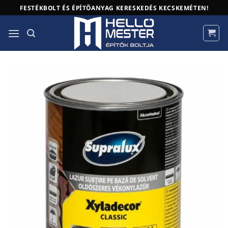
Skip
FESTÉKBOLT ÉS ÉPÍTŐANYAG KERESKEDÉS KECSKEMÉTEN!
to
content