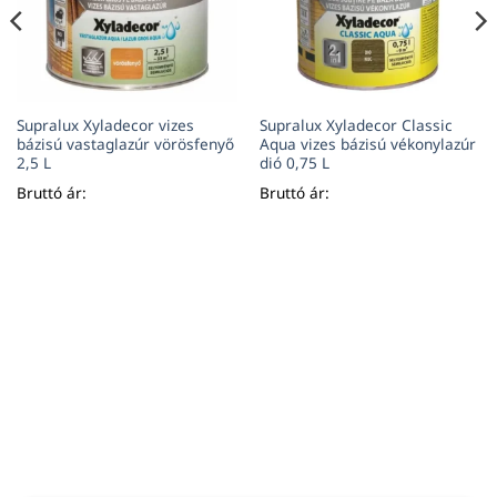
Supralux Xyladecor vizes
Supralux Xyladecor Classic
bázisú vastaglazúr vörösfenyő
Aqua vizes bázisú vékonylazúr
2,5 L
dió 0,75 L
Bruttó ár:
Bruttó ár: