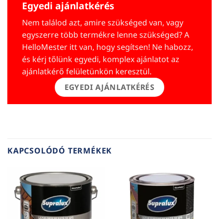
Egyedi ajánlatkérés
Nem találod azt, amire szükséged van, vagy
egyszerre több termékre lenne szükséged? A
HelloMester itt van, hogy segítsen! Ne habozz,
és kérj tőlünk egyedi, komplex ajánlatot az
ajánlatkérő felületünkön keresztül.
EGYEDI AJÁNLATKÉRÉS
KAPCSOLÓDÓ TERMÉKEK