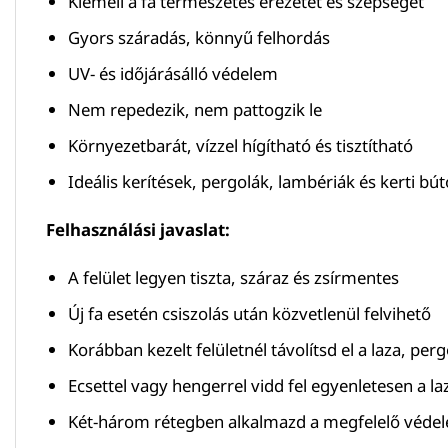
Kiemeli a fa természetes erezetét és szépségét
Gyors száradás, könnyű felhordás
UV- és időjárásálló védelem
Nem repedezik, nem pattogzik le
Környezetbarát, vízzel hígítható és tisztítható
Ideális kerítések, pergolák, lambériák és kerti bú
Felhasználási javaslat:
A felület legyen tiszta, száraz és zsírmentes
Új fa esetén csiszolás után közvetlenül felvihető
Korábban kezelt felületnél távolítsd el a laza, per
Ecsettel vagy hengerrel vidd fel egyenletesen a la
Két-három rétegben alkalmazd a megfelelő véde