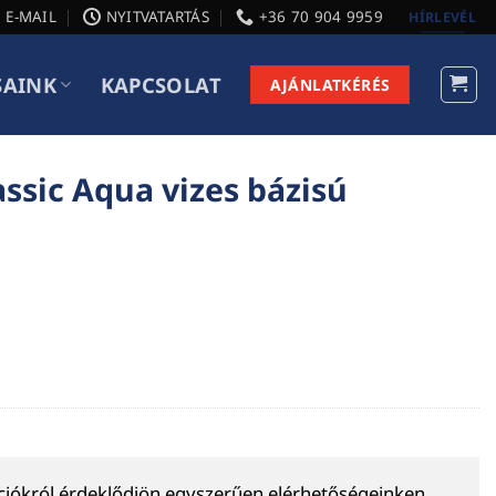
E-MAIL
NYITVATARTÁS
+36 70 904 9959
HÍRLEVÉL
SAINK
KAPCSOLAT
AJÁNLATKÉRÉS
ssic Aqua vizes bázisú
ációkról érdeklődjön egyszerűen elérhetőségeinken