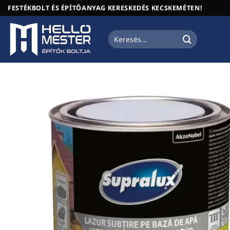
Skip
FESTÉKBOLT ÉS ÉPÍTŐANYAG KERESKEDÉS KECSKEMÉTEN!
to
content
Keresés
a
következőre: