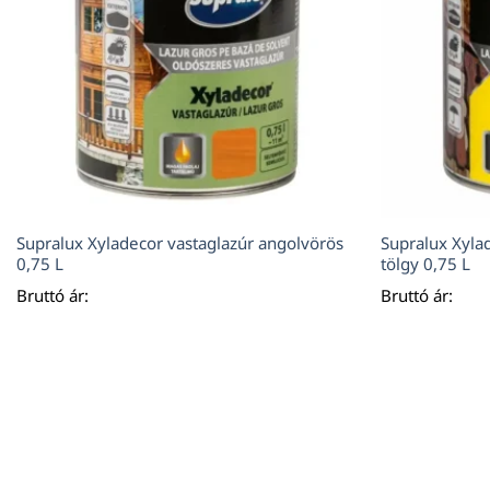
Supralux Xyladecor vastaglazúr angolvörös
Supralux Xylad
0,75 L
tölgy 0,75 L
Bruttó ár:
Bruttó ár: