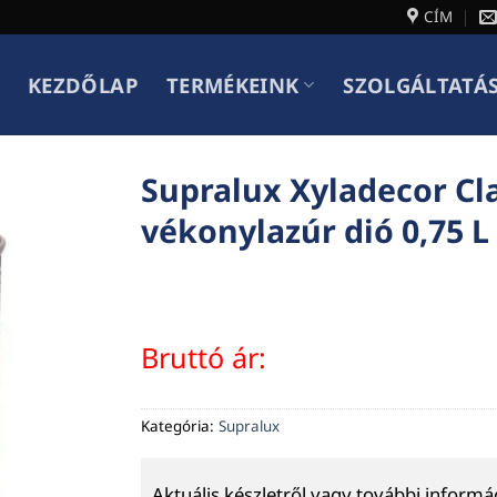
CÍM
KEZDŐLAP
TERMÉKEINK
SZOLGÁLTATÁ
Supralux Xyladecor Cla
vékonylazúr dió 0,75 L
Bruttó ár:
Kategória:
Supralux
Aktuális készletről vagy további inform