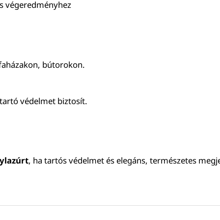
etes végeredményhez
n, faházakon, bútorokon.
tartó védelmet biztosít.
ylazúrt
, ha tartós védelmet és elegáns, természetes megje