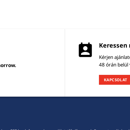
Keressen 
Kérjen ajánla
48 órán belül
morrow.
KAPCSOLAT