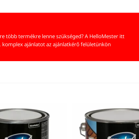
re több termékre lenne szükséged? A HelloMester itt
, komplex ajánlatot az ajánlatkérő felületünkön