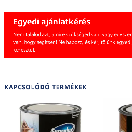
Egyedi ajánlatkérés
Nem találod azt, amire szükséged van, vagy egyszer
van, hogy segítsen! Ne habozz, és kérj tőlünk egyedi
keresztül.
KAPCSOLÓDÓ TERMÉKEK