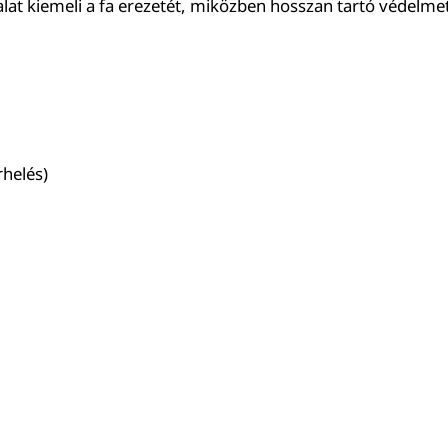
yalat kiemeli a fa erezetét, miközben hosszan tartó védelme
rhelés)