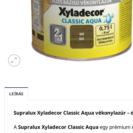
LEÍRÁS
Supralux Xyladecor Classic Aqua vékonylazúr – di
A
Supralux Xyladecor Classic Aqua
egy prémium mi