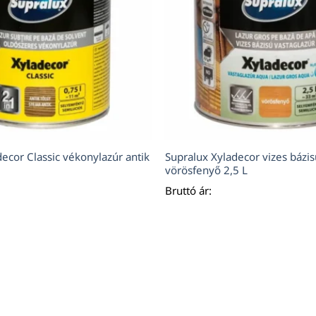
ecor Classic vékonylazúr antik
Supralux Xyladecor vizes bázis
vörösfenyő 2,5 L
Bruttó ár: