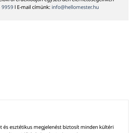
4 9959
l E-mail címünk:
info@hellomester.hu
s esztétikus megjelenést biztosít minden kültéri