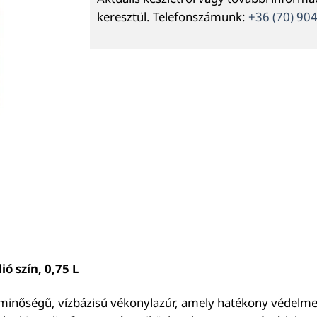
keresztül. Telefonszámunk:
+36 (70) 90
ó szín, 0,75 L
nőségű, vízbázisú vékonylazúr, amely hatékony védelmet é