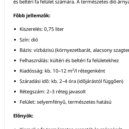
és beltéri fa felület számára. A természetes dió árn
Főbb jellemzők:
Kiszerelés: 0,75 liter
Szín: dió
Bázis: vízbázisú (környezetbarát, alacsony szagte
Felhasználás: kültéri és beltéri fa felületekhez
Kiadósság: kb. 10–12 m²/l rétegenként
Száradási idő: kb. 2–4 óra (időjárástól függően)
Rétegszám: 2–3 réteg javasolt
Felület: selyemfényű, természetes hatású
Előnyök: