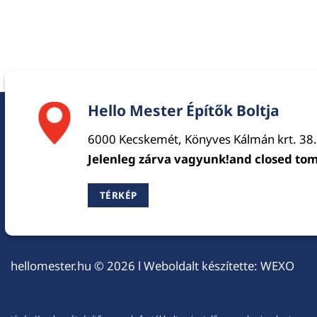
Hello Mester Építők Boltja
6000 Kecskemét, Könyves Kálmán krt. 38.
Jelenleg zárva vagyunk!and closed to
TÉRKÉP
hellomester.hu
© 2026 l Weboldalt készítette:
WEXO