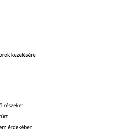
torok kezelésére
gő részeket
zúrt
lem érdekében