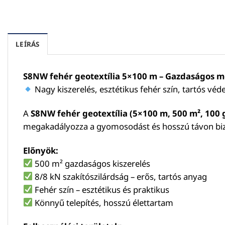
LEÍRÁS
S8NW fehér geotextília 5×100 m – Gazdaságos me
Nagy kiszerelés, esztétikus fehér szín, tartós vé
A
S8NW fehér geotextília (5×100 m, 500 m², 100 
megakadályozza a gyomosodást és hosszú távon bizt
Előnyök:
500 m² gazdaságos kiszerelés
8/8 kN szakítószilárdság – erős, tartós anyag
Fehér szín – esztétikus és praktikus
Könnyű telepítés, hosszú élettartam