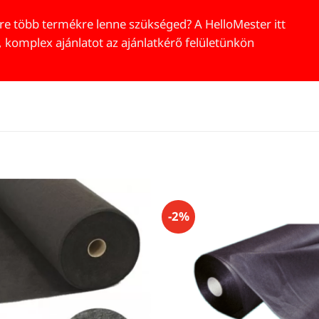
re több termékre lenne szükséged? A HelloMester itt
, komplex ajánlatot az ajánlatkérő felületünkön
-2%