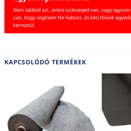
Nem találod azt, amire szükséged van, vagy egyszer
van, hogy segítsen! Ne habozz, és kérj tőlünk egyedi
keresztül.
KAPCSOLÓDÓ TERMÉKEK