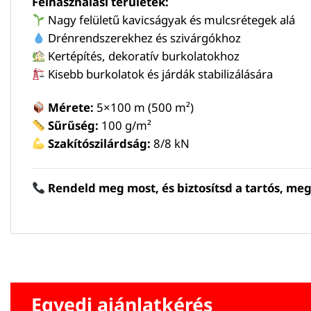
Felhasználási területek:
Nagy felületű kavicságyak és mulcsrétegek alá
Drénrendszerekhez és szivárgókhoz
Kertépítés, dekoratív burkolatokhoz
Kisebb burkolatok és járdák stabilizálására
Mérete:
5×100 m (500 m²)
Sűrűség:
100 g/m²
Szakítószilárdság:
8/8 kN
Rendeld meg most, és biztosítsd a tartós, meg
Egyedi ajánlatkérés