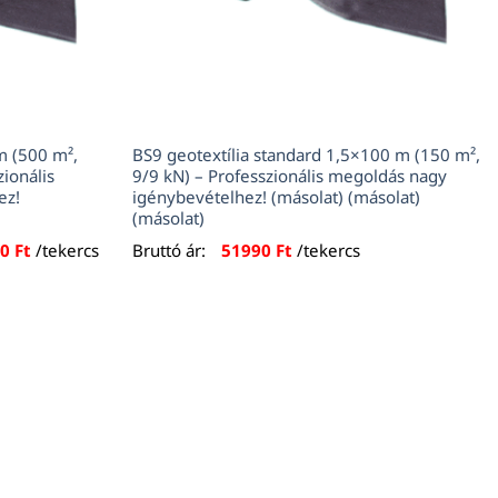
m (500 m²,
BS9 geotextília standard 1,5×100 m (150 m²,
ionális
9/9 kN) – Professzionális megoldás nagy
ez!
igénybevételhez! (másolat) (másolat)
(másolat)
l
Current
90
Ft
/tekercs
Bruttó ár:
51990
Ft
/tekercs
price
is:
Ft.
175990 Ft.