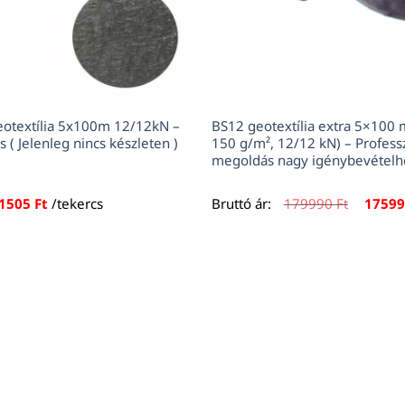
eotextília 5x100m 12/12kN –
BS12 geotextília extra 5×100 
 ( Jelenleg nincs készleten )
150 g/m², 12/12 kN) – Professz
megoldás nagy igénybevételh
Origina
1505
Ft
/tekercs
Bruttó ár:
179990
Ft
1759
price
was:
179990 