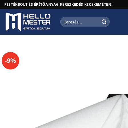
Skip
FESTÉKBOLT ÉS ÉPÍTŐANYAG KERESKEDÉS KECSKEMÉTEN!
to
content
Keresés
a
következőre:
-9%