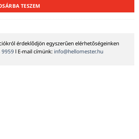
OSÁRBA TESZEM
ációkról érdeklődjön egyszerűen elérhetőségeinken
4 9959
l E-mail címünk:
info@hellomester.hu