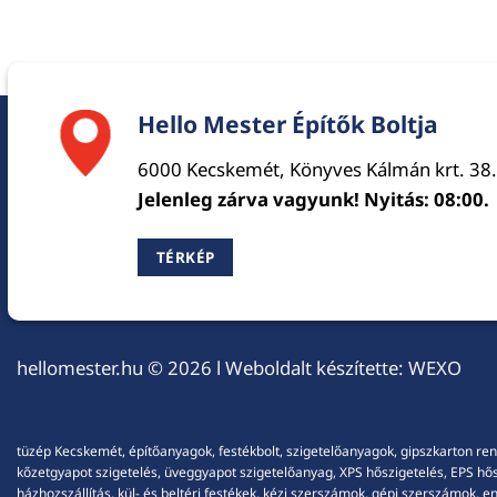
Hello Mester Építők Boltja
6000 Kecskemét, Könyves Kálmán krt. 38.
Jelenleg zárva vagyunk! Nyitás: 08:00.
TÉRKÉP
hellomester.hu
© 2026 l Weboldalt készítette:
WEXO
tüzép Kecskemét, építőanyagok, festékbolt, szigetelőanyagok, gipszkarton ren
kőzetgyapot szigetelés, üveggyapot szigetelőanyag, XPS hőszigetelés, EPS hőszi
házhozszállítás, kül- és beltéri festékek, kézi szerszámok, gépi szerszámok, 