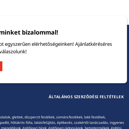
minket bizalommal!
tot egyszerűen elérhetőségeinken! Ajánlatkéréséres
 válaszolunk!
ÁLTALÁNOS SZERZŐDÉSI FELTÉTELEK
tok, glettek, diszperzit festékek, zománcfestékek, lakk festékek,
adló, hőtükrös fólia, lakásfelújítás, építkezés, szakértői tanácsadás, ingyenes
 megoldások, építőipari hírek, építőipari újdonságok, betontermékek, építési