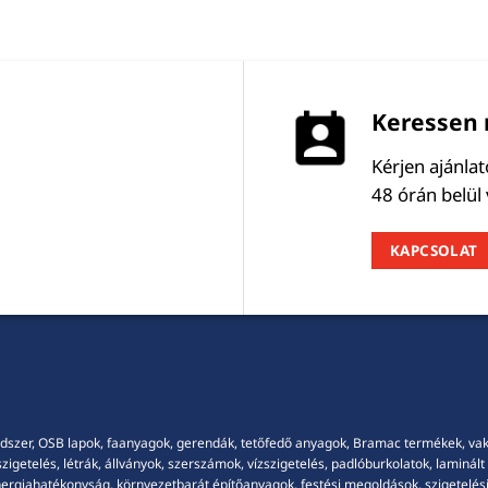
Keressen 
Kérjen ajánla
48 órán belül
KAPCSOLAT
dszer, OSB lapok, faanyagok, gerendák, tetőfedő anyagok, Bramac termékek, vakola
getelés, létrák, állványok, szerszámok, vízszigetelés, padlóburkolatok, laminált p
energiahatékonyság, környezetbarát építőanyagok, festési megoldások, szigetelési