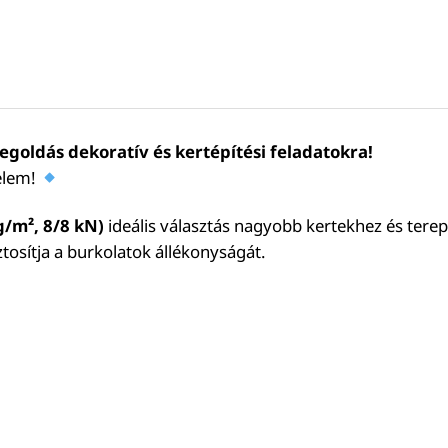
goldás dekoratív és kertépítési feladatokra!
delem!
g/m², 8/8 kN)
ideális választás nagyobb kertekhez és terepre
osítja a burkolatok állékonyságát.