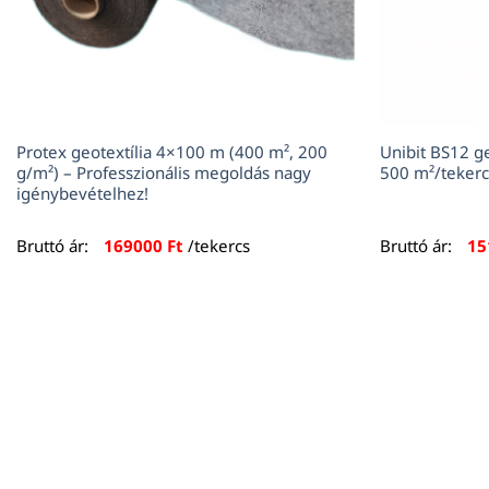
Protex geotextília 4×100 m (400 m², 200
Unibit BS12 g
g/m²) – Professzionális megoldás nagy
500 m²/tekercs
igénybevételhez!
Bruttó ár:
169000
Ft
/tekercs
Bruttó ár:
15