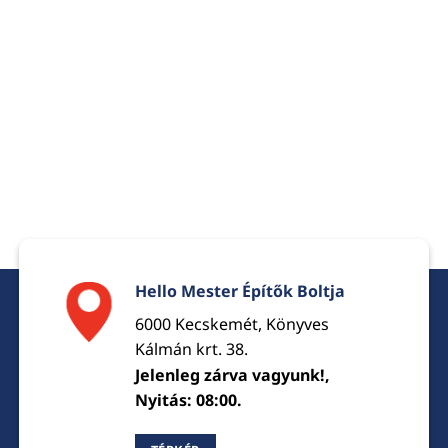
179990 Ft.
175990 Ft.
359990 Ft.
351990 Ft.
Hello Mester Építők Boltja
6000 Kecskemét, Könyves
Kálmán krt. 38.
Jelenleg zárva vagyunk!,
Nyitás: 08:00.