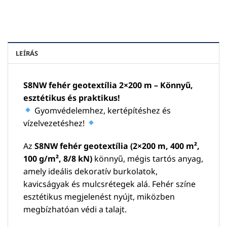
LEÍRÁS
S8NW fehér geotextília 2×200 m – Könnyű,
esztétikus és praktikus!
Gyomvédelemhez, kertépítéshez és
vízelvezetéshez!
Az
S8NW fehér geotextília (2×200 m, 400 m²,
100 g/m², 8/8 kN)
könnyű, mégis tartós anyag,
amely ideális dekoratív burkolatok,
kavicságyak és mulcsrétegek alá. Fehér színe
esztétikus megjelenést nyújt, miközben
megbízhatóan védi a talajt.