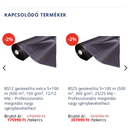
KAPCSOLÓDÓ TERMÉKEK
-2%
-2%
BS12 geotextília extra 5×100
BS25 geotextília 5×100 m (500
m (500 m², 150 g/m², 12/12
m², 300 g/m², 25/25 kN) –
kN) – Professzionális
Professzionális megoldás
megoldás nagy
nagy igénybevételhez!
igénybevételhez!
Bruttó ár:
179990
Ft
Bruttó ár:
359990
Ft
Original
Current
Original
Current
175990
Ft
/tekercs
351990
Ft
/tekercs
price
price
price
price
was:
is:
was:
is: