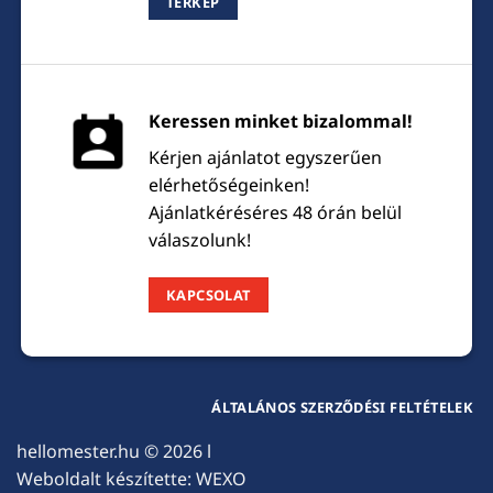
TÉRKÉP
Keressen minket bizalommal!
Kérjen ajánlatot egyszerűen
elérhetőségeinken!
Ajánlatkéréséres 48 órán belül
válaszolunk!
KAPCSOLAT
ÁLTALÁNOS SZERZŐDÉSI FELTÉTELEK
hellomester.hu
© 2026 l
Weboldalt készítette:
WEXO