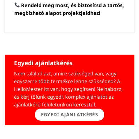
Rendeld meg most, és biztosítsd a tartós,
megbízható alapot projektjeidhez!
Egyedi ajánlatkérés
Nem találod azt, amire szükséged van, vagy
egyszerre több termékre lenne szükséged? A
HelloMester itt van, hogy segítsen! Ne habozz,
és kérj tőlünk egyedi, komplex ajánlatot az
ajánlatkérő felületünkön keresztül.
EGYEDI AJÁNLATKÉRÉS