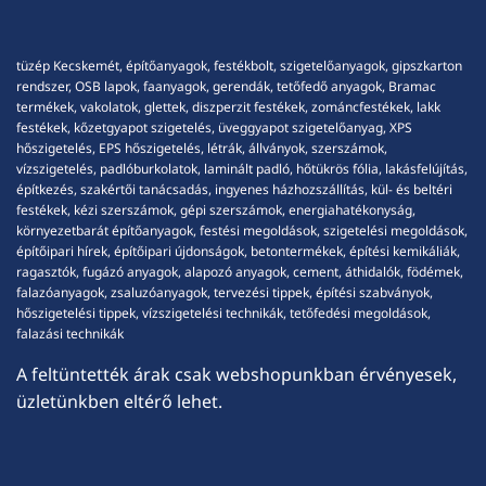
tüzép Kecskemét, építőanyagok, festékbolt, szigetelőanyagok, gipszkarton
rendszer, OSB lapok, faanyagok, gerendák, tetőfedő anyagok, Bramac
termékek, vakolatok, glettek, diszperzit festékek, zománcfestékek, lakk
festékek, kőzetgyapot szigetelés, üveggyapot szigetelőanyag, XPS
hőszigetelés, EPS hőszigetelés, létrák, állványok, szerszámok,
vízszigetelés, padlóburkolatok, laminált padló, hőtükrös fólia, lakásfelújítás,
építkezés, szakértői tanácsadás, ingyenes házhozszállítás, kül- és beltéri
festékek, kézi szerszámok, gépi szerszámok, energiahatékonyság,
környezetbarát építőanyagok, festési megoldások, szigetelési megoldások,
építőipari hírek, építőipari újdonságok, betontermékek, építési kemikáliák,
ragasztók, fugázó anyagok, alapozó anyagok, cement, áthidalók, födémek,
falazóanyagok, zsaluzóanyagok, tervezési tippek, építési szabványok,
hőszigetelési tippek, vízszigetelési technikák, tetőfedési megoldások,
falazási technikák
A feltüntették árak csak webshopunkban érvényesek,
üzletünkben eltérő lehet.