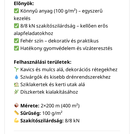
Előnyök:
Könnyű anyag (100 g/m²) – egyszerű
kezelés
8/8 kN szakítószilárdság – kellően erős
alapfeladatokhoz
Fehér szín – dekoratív és praktikus
Hatékony gyomvédelem és vízáteresztés
Felhasználási területek:
Kavics és mulcs alá, dekorációs rétegekhez
Szivárgók és kisebb drénrendszerekhez
Sziklakertek és kerti utak alá
Díszkertek kialakításához
Mérete:
2×200 m (400 m²)
Sűrűség:
100 g/m²
Szakítószilárdság:
8/8 kN