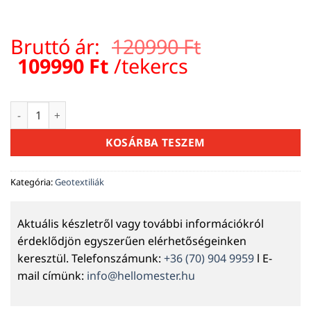
Bruttó ár:
120990
Ft
Original
Current
109990
Ft
/tekercs
price
price
was:
is:
S8NW fehér geotextília 2×200 m (400 m², 100 g/m², 8/8 kN) 
120990 Ft.
109990 Ft.
KOSÁRBA TESZEM
Kategória:
Geotextiliák
Aktuális készletről vagy további információkról
érdeklődjön egyszerűen elérhetőségeinken
keresztül. Telefonszámunk:
+36 (70) 904 9959
l E-
mail címünk:
info@hellomester.hu