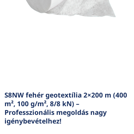
S8NW fehér geotextília 2×200 m (400
m², 100 g/m², 8/8 kN) –
Professzionális megoldás nagy
igénybevételhez!