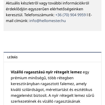
Aktuális készletről vagy további információkról
érdeklődjön egyszerűen elérhetőségeinken
keresztül. Telefonszámunk:
+36 (70) 904 9959
l E-
mail címünk:
info@hellomester.hu
LEÍRÁS
Vízálló ragasztású nyír rétegelt lemez
egy
prémium minőségű, több rétegben
keresztirányban ragasztott falemez, amely
kiváló szilárdságot, mérettartást és esztétikus
megjelenést biztosít. A nyír rétegelt lemez sűrű
szerkezetének és vízálló ragasztásának