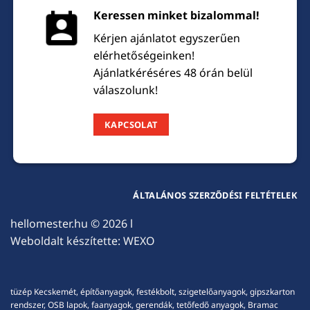
Keressen minket bizalommal!
Kérjen ajánlatot egyszerűen
elérhetőségeinken!
Ajánlatkéréséres 48 órán belül
válaszolunk!
KAPCSOLAT
ÁLTALÁNOS SZERZŐDÉSI FELTÉTELEK
hellomester.hu
© 2026 l
Weboldalt készítette:
WEXO
tüzép Kecskemét, építőanyagok, festékbolt, szigetelőanyagok, gipszkarton
rendszer, OSB lapok, faanyagok, gerendák, tetőfedő anyagok, Bramac