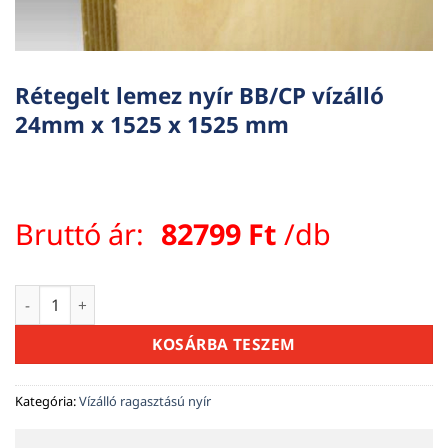
Rétegelt lemez nyír BB/CP vízálló
24mm x 1525 x 1525 mm
Bruttó ár:
82799
Ft
/db
Rétegelt lemez nyír BB/CP vízálló 24mm x 1525 x 1525 mm m
KOSÁRBA TESZEM
Kategória:
Vízálló ragasztású nyír