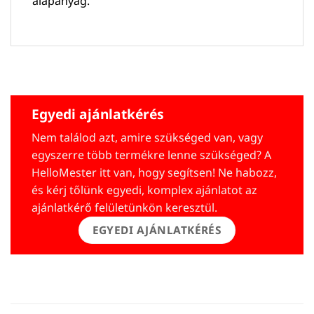
alapanyag.
Egyedi ajánlatkérés
Nem találod azt, amire szükséged van, vagy
egyszerre több termékre lenne szükséged? A
HelloMester itt van, hogy segítsen! Ne habozz,
és kérj tőlünk egyedi, komplex ajánlatot az
ajánlatkérő felületünkön keresztül.
EGYEDI AJÁNLATKÉRÉS