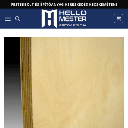
Skip
FESTÉKBOLT ÉS ÉPÍTŐANYAG KERESKEDÉS KECSKEMÉTEN!
to
content