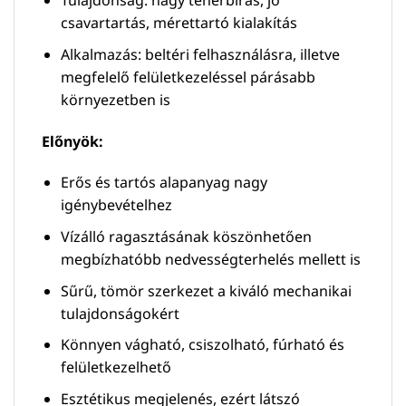
Tulajdonság: nagy teherbírás, jó
csavartartás, mérettartó kialakítás
Alkalmazás: beltéri felhasználásra, illetve
megfelelő felületkezeléssel párásabb
környezetben is
Előnyök:
Erős és tartós alapanyag nagy
igénybevételhez
Vízálló ragasztásának köszönhetően
megbízhatóbb nedvességterhelés mellett is
Sűrű, tömör szerkezet a kiváló mechanikai
tulajdonságokért
Könnyen vágható, csiszolható, fúrható és
felületkezelhető
Esztétikus megjelenés, ezért látszó