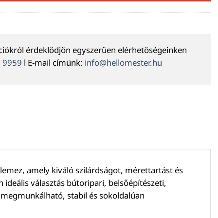
ációkról érdeklődjön egyszerűen elérhetőségeinken
4 9959
l E-mail címünk:
info@hellomester.hu
mez, amely kiváló szilárdságot, mérettartást és
ideális választás bútoripari, belsőépítészeti,
en megmunkálható, stabil és sokoldalúan