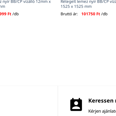
z nyír BB/CP vízálló 12mm x
Rétegelt lemez nyír BB/CP ví
 mm
1525 x 1525 mm
999
Ft
/db
Bruttó ár:
101750
Ft
/db
Keressen 
Kérjen ajánla