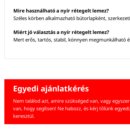
Mire használható a nyír rétegelt lemez?
Széles körben alkalmazható bútorlapként, szerkezet
Miért jó választás a nyír rétegelt lemez?
Mert erős, tartós, stabil, könnyen megmunkálható é
Egyedi ajánlatkérés
Nem találod azt, amire szükséged van, vagy egyszer
van, hogy segítsen! Ne habozz, és kérj tőlünk egyedi
keresztül.