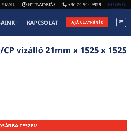
E-MAIL
NYITVATARTÁS
+36 70 904 9959
HÍRLEVÉL
SAINK
KAPCSOLAT
AJÁNLATKÉRÉS
/CP vízálló 21mm x 1525 x 1525
x 1525 x 1525 mm mennyiség
OSÁRBA TESZEM