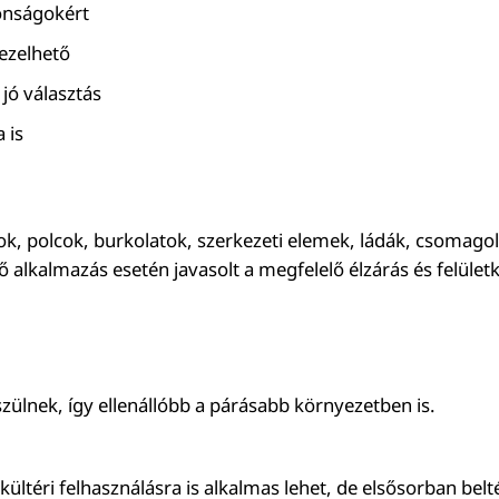
donságokért
kezelhető
 jó választás
 is
orok, polcok, burkolatok, szerkezeti elemek, ládák, csomag
 alkalmazás esetén javasolt a megfelelő élzárás és felüle
zülnek, így ellenállóbb a párásabb környezetben is.
ltéri felhasználásra is alkalmas lehet, de elsősorban beltér