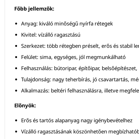
Főbb jellemzők:
Anyag: kiváló minőségű nyírfa rétegek
Kivitel: vízálló ragasztású
Szerkezet: több rétegben préselt, erős és stabil l
Felület: sima, egységes, jól megmunkálható
Felhasználás: bútoripar, építőipar, belsőépítésze
Tulajdonság: nagy teherbírás, jó csavartartás, mér
Alkalmazás: beltéri felhasználásra, illetve megfel
Előnyök:
Erős és tartós alapanyag nagy igénybevételhez
Vízálló ragasztásának köszönhetően megbízhatób