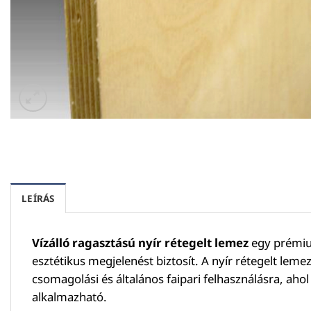
LEÍRÁS
Vízálló ragasztású nyír rétegelt lemez
egy prémium
esztétikus megjelenést biztosít. A nyír rétegelt leme
csomagolási és általános faipari felhasználásra, ah
alkalmazható.