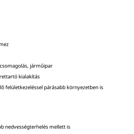
emez
t, csomagolás, járműipar
ettartó kialakítás
elő felületkezeléssel párásabb környezetben is
b nedvességterhelés mellett is