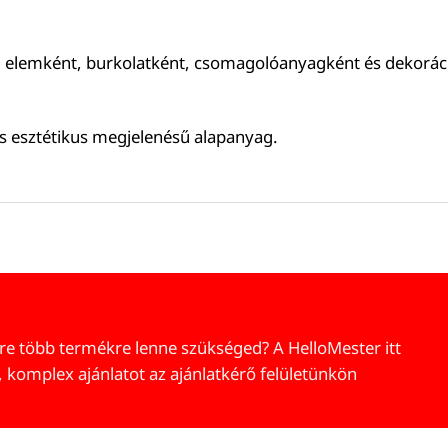
i elemként, burkolatként, csomagolóanyagként és dekoráció
s esztétikus megjelenésű alapanyag.
re több termékre lenne szükséged? A HelloMester itt
, komplex ajánlatot az ajánlatkérő felületünkön