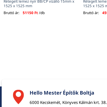
Rétegelt lemez nyír BB/CP vízálló 15mm x
Rétegelt leme
1525 x 1525 mm
1525 x 1525
Bruttó ár:
51150
Ft
/db
Bruttó ár:
45
Hello Mester Építők Boltja
6000 Kecskemét, Könyves Kálmán krt. 38.