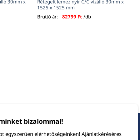
zálló 30mm x
Rétegelt lemez nyír C/C vízálló 30mm x
1525 x 1525 mm
Bruttó ár:
82799
Ft
/db
minket bizalommal!
tot egyszerűen elérhetőségeinken! Ajánlatkéréséres