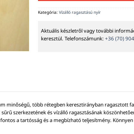
Kategória:
Vízálló ragasztású nyír
Aktuális készletről vagy további inform
keresztül. Telefonszámunk:
+36 (70) 90
 minőségű, több rétegben keresztirányban ragasztott fale
z sűrű szerkezetének és vízálló ragasztásának köszönhetően 
ol fontos a tartósság és a megbízható teljesítmény. Könny