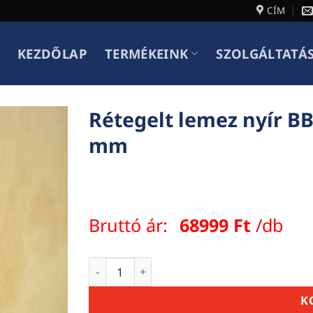
CÍM
KEZDŐLAP
TERMÉKEINK
SZOLGÁLTATÁ
Rétegelt lemez nyír BB
mm
Bruttó ár:
68999
Ft
/db
Rétegelt lemez nyír BB/CP vízálló 21mm 
K