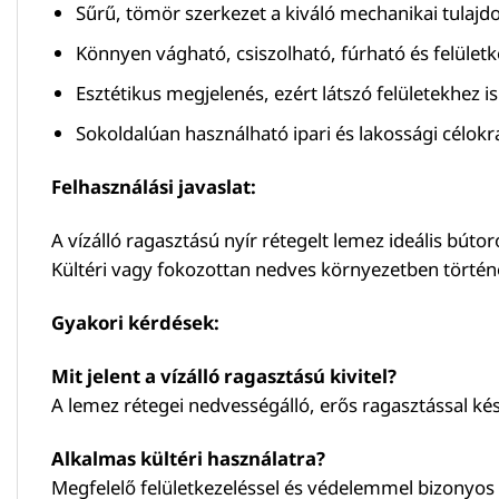
Sűrű, tömör szerkezet a kiváló mechanikai tulaj
Könnyen vágható, csiszolható, fúrható és felület
Esztétikus megjelenés, ezért látszó felületekhez is
Sokoldalúan használható ipari és lakossági célokra
Felhasználási javaslat:
A vízálló ragasztású nyír rétegelt lemez ideális bút
Kültéri vagy fokozottan nedves környezetben történő
Gyakori kérdések:
Mit jelent a vízálló ragasztású kivitel?
A lemez rétegei nedvességálló, erős ragasztással kés
Alkalmas kültéri használatra?
Megfelelő felületkezeléssel és védelemmel bizonyos kü