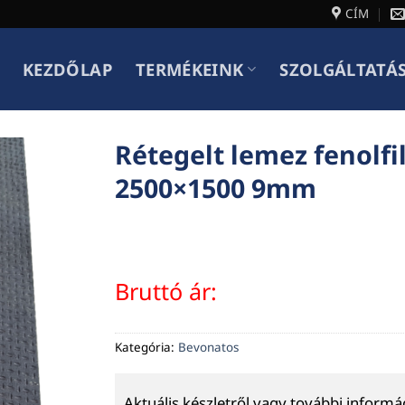
CÍM
KEZDŐLAP
TERMÉKEINK
SZOLGÁLTATÁ
Rétegelt lemez fenolf
2500×1500 9mm
Bruttó ár:
Kategória:
Bevonatos
Aktuális készletről vagy további inform