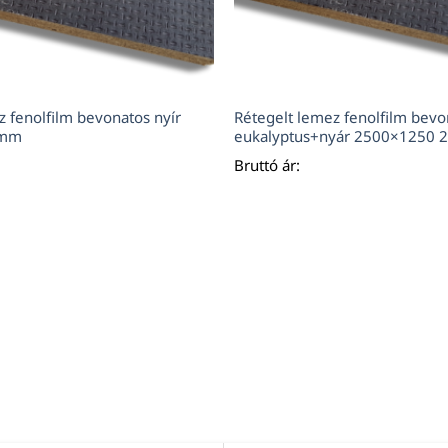
z fenolfilm bevonatos nyír
Rétegelt lemez fenolfilm bevo
9mm
eukalyptus+nyár 2500×1250
Bruttó ár: