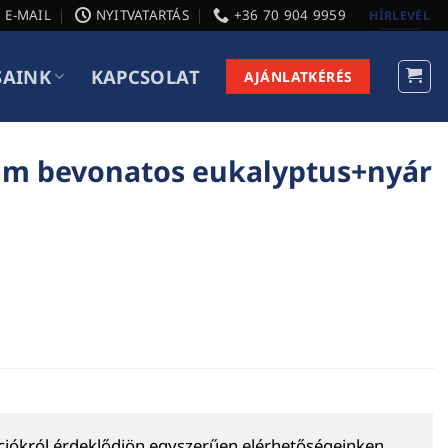
E-MAIL
NYITVATARTÁS
+36 70 904 9959
HÍRLEVÉL
SAINK
KAPCSOLAT
AJÁNLATKÉRÉS
ilm bevonatos eukalyptus+nyár
ációkról érdeklődjön egyszerűen elérhetőségeinken