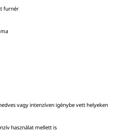
t furnér
sima
nedves vagy intenzíven igénybe vett helyeken
zív használat mellett is