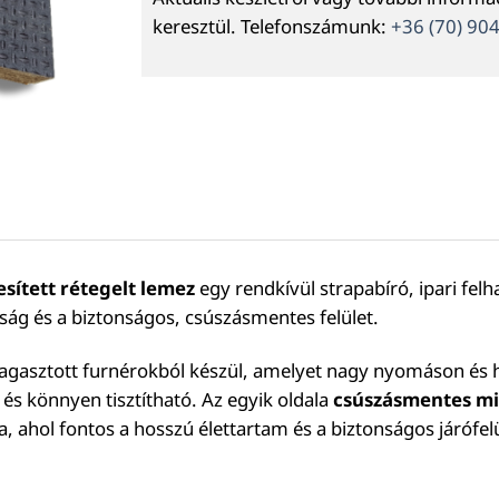
keresztül. Telefonszámunk:
+36 (70) 90
sített rétegelt lemez
egy rendkívül strapabíró, ipari fel
ság és a biztonságos, csúszásmentes felület.
agasztott furnérokból készül, amelyet nagy nyomáson és hő
 és könnyen tisztítható. Az egyik oldala
csúszásmentes mi
ra, ahol fontos a hosszú élettartam és a biztonságos járófelü