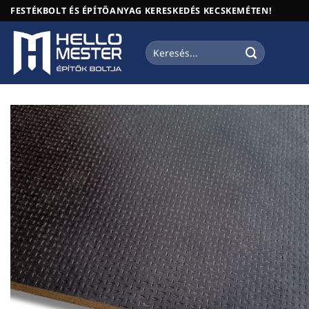
Skip
FESTÉKBOLT ÉS ÉPÍTŐANYAG KERESKEDÉS KECSKEMÉTEN!
to
content
Keresés
a
következőre: