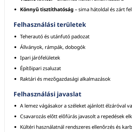
Könnyű tisztíthatóság
– sima hátoldal és zárt fel
Felhasználási területek
Teherautó és utánfutó padozat
Állványok, rámpák, dobogók
Ipari járófelületek
Építőipari zsaluzat
Raktári és mezőgazdasági alkalmazások
Felhasználási javaslat
A lemez vágásakor a széleket ajánlott élzáróval v
Csavarozás előtt előfúrás javasolt a repedések el
Kültéri használatnál rendszeres ellenőrzés és kar