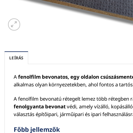
LEÍRÁS
A
fenolfilm bevonatos, egy oldalon csúszásmente
alkalmas olyan környezetekben, ahol fontos a tartós
A fenolfilm bevonatú rétegelt lemez több rétegben r
fenolgyanta bevonat
védi, amely vízálló, kopásálló
választás építőipari, járműipari és ipari felhasználás
Főbb jellemzők