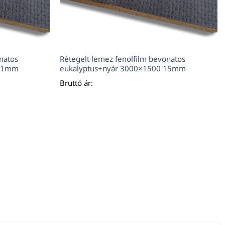
natos
Rétegelt lemez fenolfilm bevonatos
 21mm
eukalyptus+nyár 3000×1500 15mm
Bruttó ár: