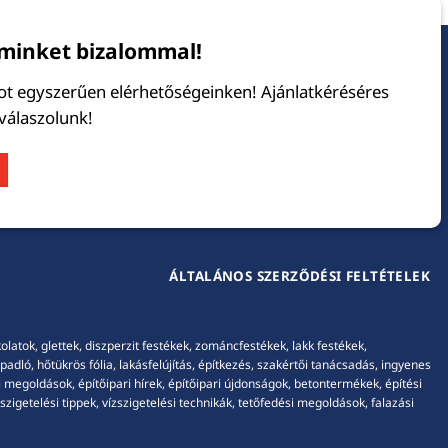
minket bizalommal!
tot egyszerűen elérhetőségeinken! Ajánlatkéréséres
 válaszolunk!
ÁLTALÁNOS SZERZŐDÉSI FELTÉTELEK
tok, glettek, diszperzit festékek, zománcfestékek, lakk festékek,
adló, hőtükrös fólia, lakásfelújítás, építkezés, szakértői tanácsadás, ingyenes
 megoldások, építőipari hírek, építőipari újdonságok, betontermékek, építési
igetelési tippek, vízszigetelési technikák, tetőfedési megoldások, falazási