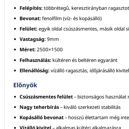
Felépítés:
többrétegű, keresztirányban ragasztot
Bevonat:
fenolfilm (víz- és kopásálló)
Felület:
egyik oldal csúszásmentes, másik oldal 
Vastagság:
9mm
Méret:
2500×1500
Felhasználás:
kültéren és beltéren egyaránt
Ellenállóság:
vízálló ragasztás, időjárásálló kivitel
Előnyök
Csúszásmentes felület
– biztonságos használat 
Nagy teherbírás
– kiváló szerkezeti stabilitás
Kopásálló bevonat
– hosszú élettartam még inten
Vízálló kivitel
– alkalmas kültéri alkalmazásra