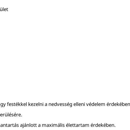
ület
agy festékkel kezelni a nedvesség elleni védelem érdekében
kerülésére.
bantartás ajánlott a maximális élettartam érdekében.