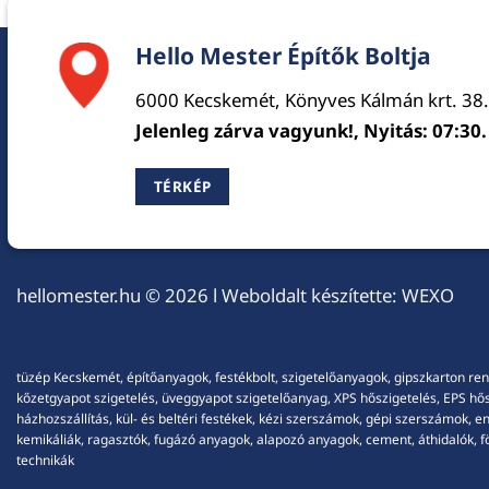
Hello Mester Építők Boltja
6000 Kecskemét, Könyves Kálmán krt. 38.
Jelenleg zárva vagyunk!, Nyitás: 07:30.
TÉRKÉP
hellomester.hu
© 2026 l Weboldalt készítette:
WEXO
tüzép Kecskemét, építőanyagok, festékbolt, szigetelőanyagok, gipszkarton ren
kőzetgyapot szigetelés, üveggyapot szigetelőanyag, XPS hőszigetelés, EPS hőszi
házhozszállítás, kül- és beltéri festékek, kézi szerszámok, gépi szerszámok, 
kemikáliák, ragasztók, fugázó anyagok, alapozó anyagok, cement, áthidalók, fö
technikák