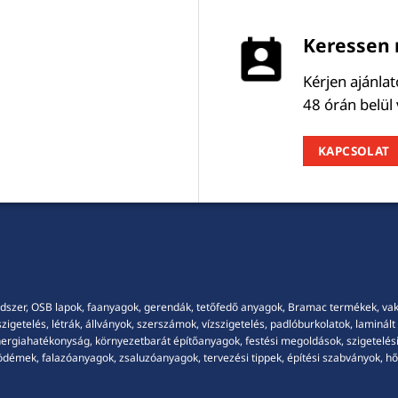
Keressen 
Kérjen ajánla
48 órán belül
KAPCSOLAT
dszer, OSB lapok, faanyagok, gerendák, tetőfedő anyagok, Bramac termékek, vakola
getelés, létrák, állványok, szerszámok, vízszigetelés, padlóburkolatok, laminált p
energiahatékonyság, környezetbarát építőanyagok, festési megoldások, szigetelési
démek, falazóanyagok, zsaluzóanyagok, tervezési tippek, építési szabványok, hősz