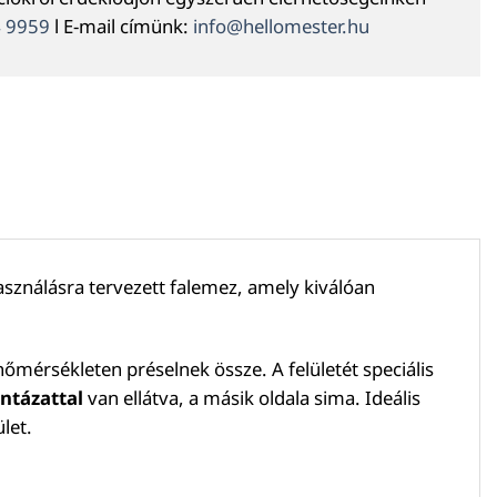
4 9959
l E-mail címünk:
info@hellomester.hu
használásra tervezett falemez, amely kiválóan
mérsékleten préselnek össze. A felületét speciális
ntázattal
van ellátva, a másik oldala sima. Ideális
let.