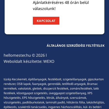
Ajánlatkéréséres 48 órán belül
válaszolunk!
KAPCSOLAT
ÁLTALÁNOS SZERZŐDÉSI FELTÉTELEK
hellomester.hu
© 2026 l
Weboldalt készítette:
WEXO
tüzép Kecskemét, építőanyagok, festékbolt, szigetelőanyagok, gipszkarton
rendszer, OSB lapok, faanyagok, gerendák, tetőfedő anyagok, Bramac
termékek, vakolatok, glettek, diszperzit festékek, zománcfestékek, lakk
festékek, kőzetgyapot szigetelés, üveggyapot szigetelőanyag, XPS
hőszigetelés, EPS hőszigetelés, létrák, állványok, szerszámok,
vízszigetelés, padlóburkolatok, laminált padló, hőtükrös fólia, lakásfelújítás,
építkezés, szakértői tanácsadás, ingyenes házhozszállítás, kül- és beltéri