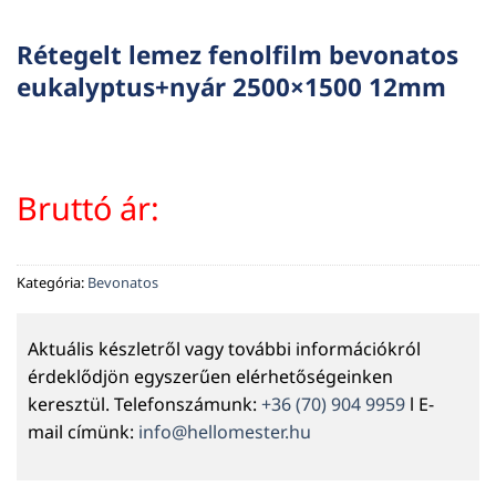
Rétegelt lemez fenolfilm bevonatos
eukalyptus+nyár 2500×1500 12mm
Bruttó ár:
Kategória:
Bevonatos
Aktuális készletről vagy további információkról
érdeklődjön egyszerűen elérhetőségeinken
keresztül. Telefonszámunk:
+36 (70) 904 9959
l E-
mail címünk:
info@hellomester.hu