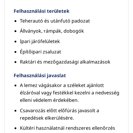
Felhasználási területek
Teherautó és utánfutó padozat
Állványok, rámpák, dobogók
Ipari járófelületek
Építőipari zsaluzat
Raktári és mezőgazdasági alkalmazások
Felhasználási javaslat
A lemez vágásakor a széleket ajánlott
élzáróval vagy festékkel kezelni a nedvesség
elleni védelem érdekében.
Csavarozás előtt előfúrás javasolt a
repedések elkerülésére.
Kültéri használatnál rendszeres ellenőrzés