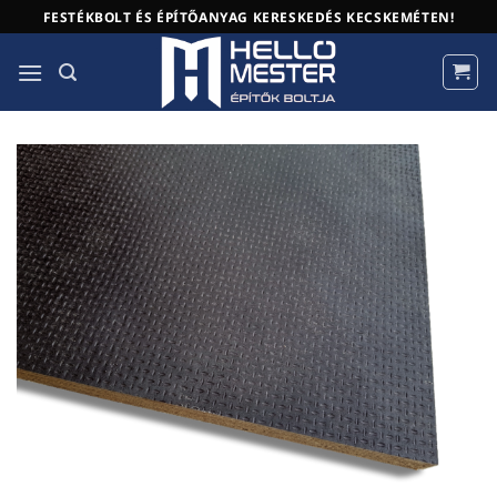
Skip
FESTÉKBOLT ÉS ÉPÍTŐANYAG KERESKEDÉS KECSKEMÉTEN!
to
content