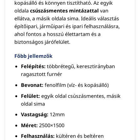
kopásálló és könnyen tisztítható. Az egyik
oldala
csúszásmentes mintázattal
van
ellátva, a másik oldala sima. Ideális választás
építőipari, járműipari és ipari felhasználásra,
ahol fontos a hosszú élettartam és a
biztonságos járófelület.
Főbb jellemzők
Felépítés:
többrétegű, keresztirányban
ragasztott furnér
Bevonat:
fenolfilm (víz- és kopásálló)
Felület:
egyik oldal csúszásmentes, másik
oldal sima
Vastagság:
12mm
Méret:
2500×1500
Felhasználás:
kültéren és beltéren