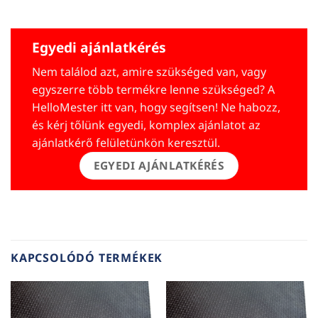
Egyedi ajánlatkérés
Nem találod azt, amire szükséged van, vagy
egyszerre több termékre lenne szükséged? A
HelloMester itt van, hogy segítsen! Ne habozz,
és kérj tőlünk egyedi, komplex ajánlatot az
ajánlatkérő felületünkön keresztül.
EGYEDI AJÁNLATKÉRÉS
KAPCSOLÓDÓ TERMÉKEK