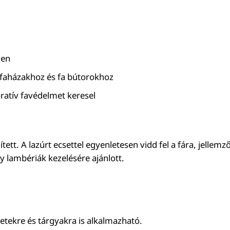
len
 faházakhoz és fa bútorokhoz
ratív favédelmet keresel
ített. A lazúrt ecsettel egyenletesen vidd fel a fára, jellemz
y lambériák kezelésére ajánlott.
zetekre és tárgyakra is alkalmazható.