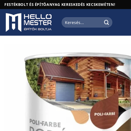
Skip
FESTÉKBOLT ÉS ÉPÍTŐANYAG KERESKEDÉS KECSKEMÉTEN!
to
content
Keresés
a
következőre: