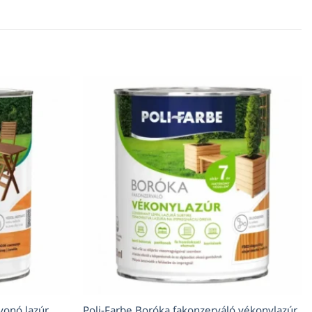
vonó lazúr
Poli-Farbe Boróka fakonzerváló vékonylazúr