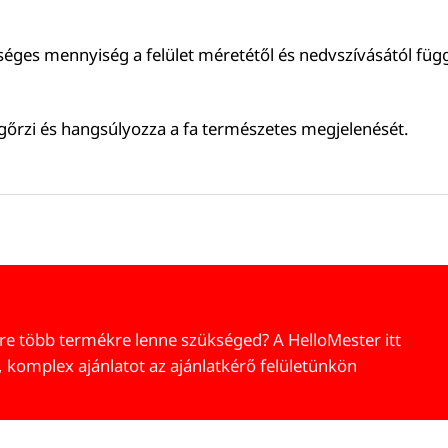
séges mennyiség a felület méretétől és nedvszívásától füg
őrzi és hangsúlyozza a fa természetes megjelenését.
re több termékre lenne szükséged? A HelloMester itt
, komplex ajánlatot az ajánlatkérő felületünkön