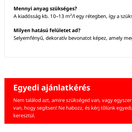
Mennyi anyag szükséges?
A kiadósság kb. 10–13 m²/l egy rétegben, így a szük
Milyen hatású felületet ad?
Selyemfényű, dekoratív bevonatot képez, amely meg
Egyedi ajánlatkérés
Nem találod azt, amire szükséged van, vagy egyszer
van, hogy segítsen! Ne habozz, és kérj tőlünk egyedi
keresztül.