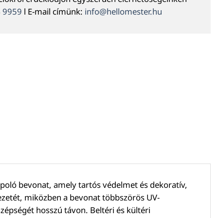
4 9959
l E-mail címünk:
info@hellomester.hu
poló bevonat, amely tartós védelmet és dekoratív,
erezetét, miközben a bevonat többszörös UV-
zépségét hosszú távon. Beltéri és kültéri