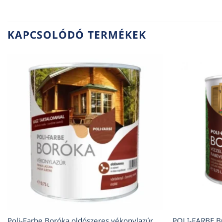
KAPCSOLÓDÓ TERMÉKEK
Poli-Farbe Boróka oldószeres vékonylazúr
POLI-FARBE B