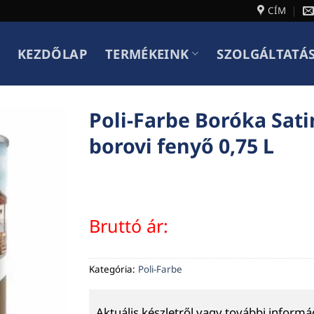
CÍM
KEZDŐLAP
TERMÉKEINK
SZOLGÁLTATÁ
Poli-Farbe Boróka Sat
borovi fenyő 0,75 L
Bruttó ár:
Kategória:
Poli-Farbe
Aktuális készletről vagy további inform