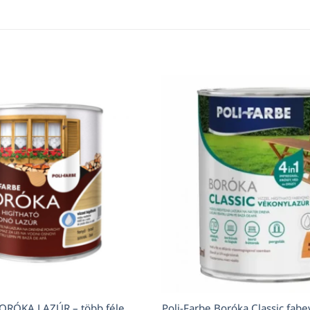
ORÓKA LAZÚR – több féle
Poli-Farbe Boróka Classic fabe