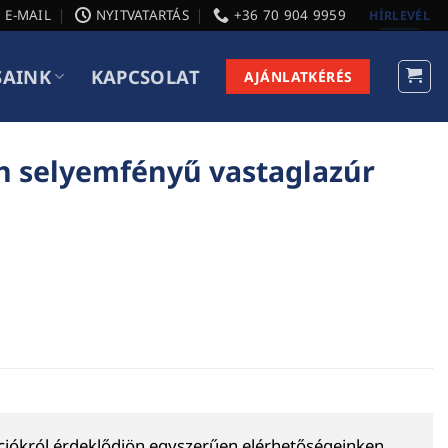
E-MAIL
NYITVATARTÁS
+36 70 904 9959
HÍRLEVÉL
SAINK
KAPCSOLAT
AJÁNLATKÉRÉS
in selyemfényű vastaglazúr
ációkról érdeklődjön egyszerűen elérhetőségeinken