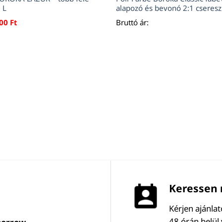
 L
alapozó és bevonó 2:1 cseres
400
Ft
Bruttó ár:
Keressen 
Kérjen ajánla
48 órán belül