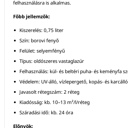
felhasználásra is alkalmas.
Főbb jellemzők:
Kiszerelés: 0,75 liter
Szín: borovi fenyő
Felület: selyemfényű
Típus: oldószeres vastaglazúr
Felhasználás: kül- és beltéri puha- és keményfa s
Védelem: UV-álló, vízlepergető, kopás- és karcáll
Javasolt rétegszám: 2 réteg
Kiadósság: kb. 10–13 m²/l/réteg
Száradási idő: kb. 24 óra
Előnyök: