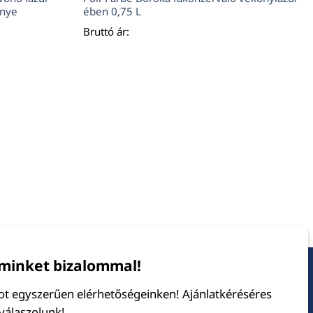
znye
ében 0,75 L
Bruttó ár:
minket bizalommal!
tot egyszerűen elérhetőségeinken! Ajánlatkéréséres
 válaszolunk!