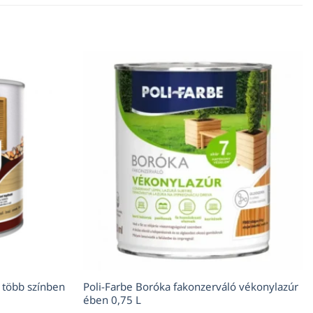
több színben
Poli-Farbe Boróka fakonzerváló vékonylazúr
ében 0,75 L