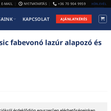
E-MAIL
NYITVATARTÁS
+36 70 904 9959
HÍRLEVÉL
SAINK
KAPCSOLAT
AJÁNLATKÉRÉS
sic fabevonó lazúr alapozó és
ációkról érdeklődjön egyszerűen elérhetőségeinken