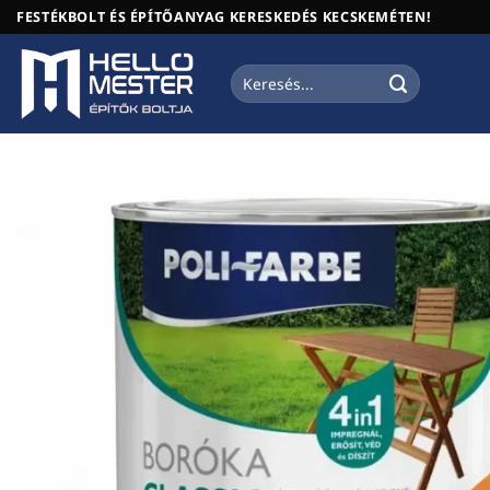
Skip
FESTÉKBOLT ÉS ÉPÍTŐANYAG KERESKEDÉS KECSKEMÉTEN!
to
content
Keresés
a
következőre: