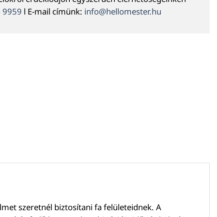
4 9959
l E-mail címünk:
info@hellomester.hu
met szeretnél biztosítani fa felületeidnek. A