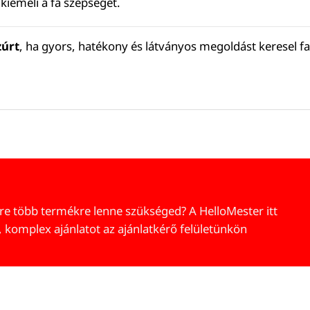
iemeli a fa szépségét.
zúrt
, ha gyors, hatékony és látványos megoldást keresel fa
re több termékre lenne szükséged? A HelloMester itt
, komplex ajánlatot az ajánlatkérő felületünkön