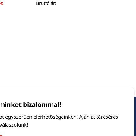
Current
Ft
Bruttó ár:
price
is:
.
12990 Ft.
minket bizalommal!
tot egyszerűen elérhetőségeinken! Ajánlatkéréséres
 válaszolunk!