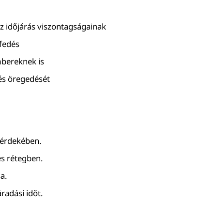
az időjárás viszontagságainak
 fedés
mbereknek is
 és öregedését
 érdekében.
es rétegben.
a.
áradási időt.