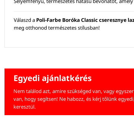
Selyemfényű, természetes hatású bevonatot, amely k
Válaszd a
Poli-Farbe Boróka Classic cseresznye la
meg otthonod természetes stílusban!
Egyedi ajánlatkérés
Nem találod azt, amire szükséged van, vagy egyszer
van, hogy segítsen! Ne habozz, és kérj tőlünk egyedi
keresztül.