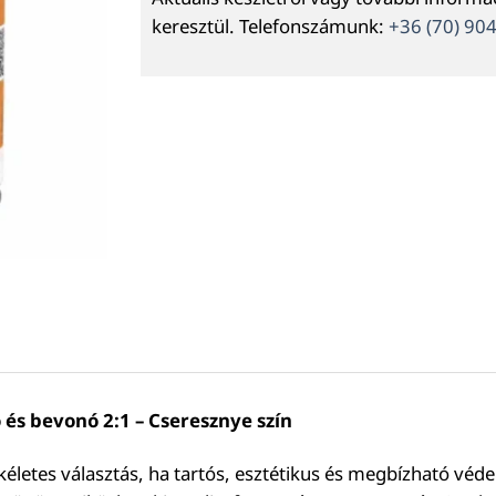
keresztül. Telefonszámunk:
+36 (70) 90
 és bevonó 2:1 – Cseresznye szín
életes választás, ha tartós, esztétikus és megbízható védel