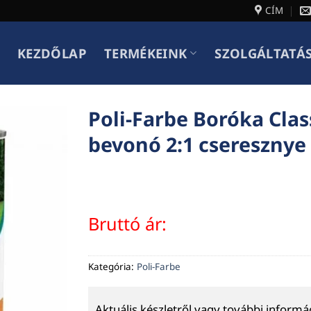
CÍM
KEZDŐLAP
TERMÉKEINK
SZOLGÁLTATÁ
Poli-Farbe Boróka Clas
bevonó 2:1 cseresznye
Bruttó ár:
Kategória:
Poli-Farbe
Aktuális készletről vagy további inform