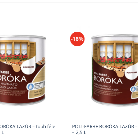
-18%
ORÓKA LAZÚR – több féle
POLI-FARBE BORÓKA LAZÚR – 
 L
– 2,5 L