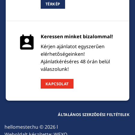
TÉRKÉP
Keressen minket bizalommal!
Kérjen ajánlatot egyszerűen
elérhetőségeinken!
Ajánlatkéréséres 48 órán belül
válaszolunk!
KAPCSOLAT
ÁLTALÁNOS SZERZŐDÉSI FELTÉTELEK
hellomester.hu
© 2026 l
Weboldalt készítette:
WEXO