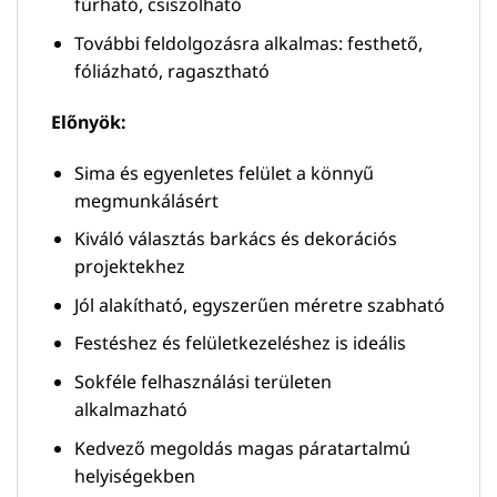
fúrható, csiszolható
További feldolgozásra alkalmas: festhető,
fóliázható, ragasztható
Előnyök:
Sima és egyenletes felület a könnyű
megmunkálásért
Kiváló választás barkács és dekorációs
projektekhez
Jól alakítható, egyszerűen méretre szabható
Festéshez és felületkezeléshez is ideális
Sokféle felhasználási területen
alkalmazható
Kedvező megoldás magas páratartalmú
helyiségekben