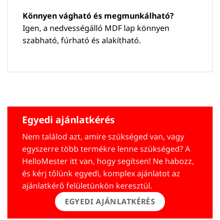
Könnyen vágható és megmunkálható?
Igen, a nedvességálló MDF lap könnyen
szabható, fúrható és alakítható.
Egyedi ajánlatkérés
Nem találod azt, amire szükséged van, vagy
egyszerre több termékre lenne szükséged? A
HelloMester itt van, hogy segítsen! Ne habozz,
és kérj tőlünk egyedi, komplex ajánlatot az
ajánlatkérő felületünkön keresztül.
EGYEDI AJÁNLATKÉRÉS