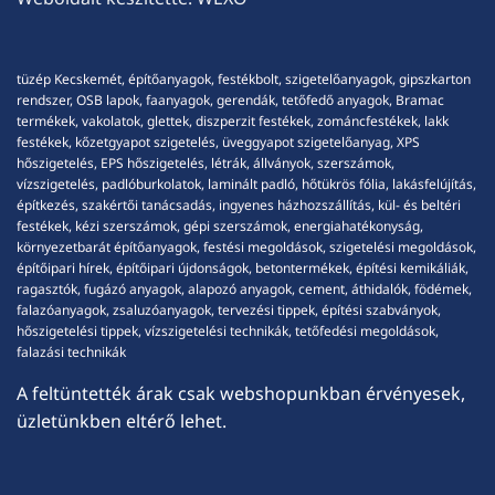
tüzép Kecskemét, építőanyagok, festékbolt, szigetelőanyagok, gipszkarton
rendszer, OSB lapok, faanyagok, gerendák, tetőfedő anyagok, Bramac
termékek, vakolatok, glettek, diszperzit festékek, zománcfestékek, lakk
festékek, kőzetgyapot szigetelés, üveggyapot szigetelőanyag, XPS
hőszigetelés, EPS hőszigetelés, létrák, állványok, szerszámok,
vízszigetelés, padlóburkolatok, laminált padló, hőtükrös fólia, lakásfelújítás,
építkezés, szakértői tanácsadás, ingyenes házhozszállítás, kül- és beltéri
festékek, kézi szerszámok, gépi szerszámok, energiahatékonyság,
környezetbarát építőanyagok, festési megoldások, szigetelési megoldások,
építőipari hírek, építőipari újdonságok, betontermékek, építési kemikáliák,
ragasztók, fugázó anyagok, alapozó anyagok, cement, áthidalók, födémek,
falazóanyagok, zsaluzóanyagok, tervezési tippek, építési szabványok,
hőszigetelési tippek, vízszigetelési technikák, tetőfedési megoldások,
falazási technikák
A feltüntették árak csak webshopunkban érvényesek,
üzletünkben eltérő lehet.