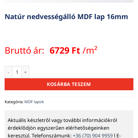
Natúr nedvességálló MDF lap 16mm
Bruttó ár:
6729
Ft
/m²
Natúr nedvességálló MDF lap 16mm mennyiség
KOSÁRBA TESZEM
Kategória:
MDF lapok
Aktuális készletről vagy további információkról
érdeklődjön egyszerűen elérhetőségeinken
keresztül. Telefonszámunk:
+36 (70) 904 9959
l E-