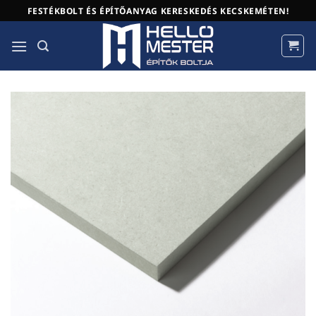
Skip
FESTÉKBOLT ÉS ÉPÍTŐANYAG KERESKEDÉS KECSKEMÉTEN!
to
content