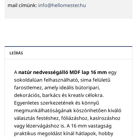
mail címünk:
info@hellomester.hu
LEÍRÁS
A
natúr nedvességálló MDF lap 16 mm
egy
sokoldalúan felhasználható, sima felületű
farostlemez, amely ideális bútoripari,
dekorációs, barkács és kreatív célokra.
Egyenletes szerkezetének és könnyű
megmunkálhatóságának köszönhetően kiváló
választás festéshez, fóliázáshoz, kasírozáshoz
vagy lézervágáshoz is. A 16 mm vastagság
praktikus megoldást kínál hátlapok, hobby