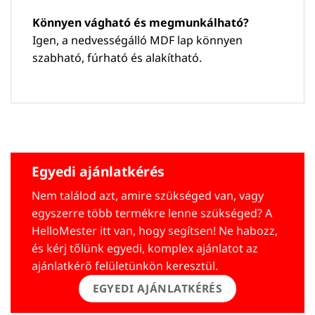
Könnyen vágható és megmunkálható?
Igen, a nedvességálló MDF lap könnyen
szabható, fúrható és alakítható.
Egyedi ajánlatkérés
Nem találod azt, amire szükséged van, vagy
egyszerre több termékre lenne szükséged? A
HelloMester itt van, hogy segítsen! Ne habozz,
és kérj tőlünk egyedi, komplex ajánlatot az
ajánlatkérő felületünkön keresztül.
EGYEDI AJÁNLATKÉRÉS