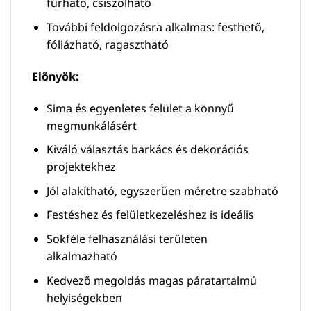
fúrható, csiszolható
További feldolgozásra alkalmas: festhető,
fóliázható, ragasztható
Előnyök:
Sima és egyenletes felület a könnyű
megmunkálásért
Kiváló választás barkács és dekorációs
projektekhez
Jól alakítható, egyszerűen méretre szabható
Festéshez és felületkezeléshez is ideális
Sokféle felhasználási területen
alkalmazható
Kedvező megoldás magas páratartalmú
helyiségekben