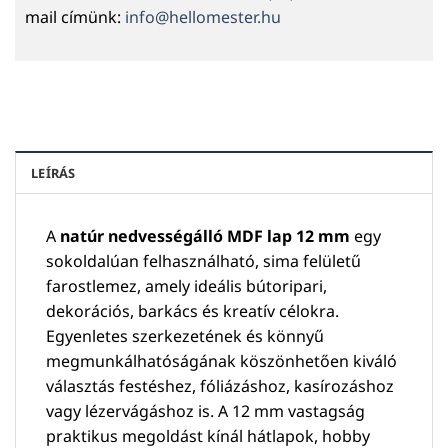
mail címünk:
info@hellomester.hu
LEÍRÁS
A
natúr nedvességálló MDF lap 12 mm
egy
sokoldalúan felhasználható, sima felületű
farostlemez, amely ideális bútoripari,
dekorációs, barkács és kreatív célokra.
Egyenletes szerkezetének és könnyű
megmunkálhatóságának köszönhetően kiváló
választás festéshez, fóliázáshoz, kasírozáshoz
vagy lézervágáshoz is. A 12 mm vastagság
praktikus megoldást kínál hátlapok, hobby