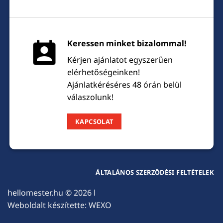
Keressen minket bizalommal!
Kérjen ajánlatot egyszerűen
elérhetőségeinken!
Ajánlatkéréséres 48 órán belül
válaszolunk!
KAPCSOLAT
ÁLTALÁNOS SZERZŐDÉSI FELTÉTELEK
hellomester.hu
© 2026 l
Weboldalt készítette:
WEXO