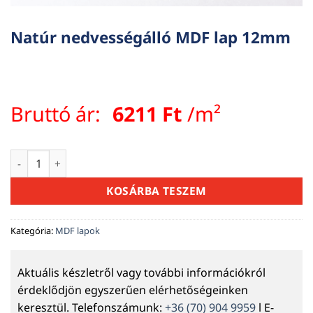
Natúr nedvességálló MDF lap 12mm
Bruttó ár:
6211
Ft
/m²
Natúr nedvességálló MDF lap 12mm mennyiség
KOSÁRBA TESZEM
Kategória:
MDF lapok
Aktuális készletről vagy további információkról
érdeklődjön egyszerűen elérhetőségeinken
keresztül. Telefonszámunk:
+36 (70) 904 9959
l E-