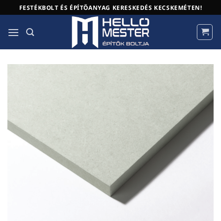
Skip
FESTÉKBOLT ÉS ÉPÍTŐANYAG KERESKEDÉS KECSKEMÉTEN!
to
content