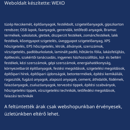
Weboldalt készítette:
WEXO
tüzép Kecskemét, építőanyagok, festékbolt, szigetelőanyagok, gipszkarton
rendszer, OSB lapok, faanyagok, gerendák, tetőfedő anyagok, Bramac
termékek, vakolatok, glettek, diszperzit festékek, zománcfestékek, lakk
festékek, kőzetgyapot szigetelés, üveggyapot szigetelőanyag, XPS
hőszigetelés, EPS hőszigetelés, létrák, állványok, szerszámok,
vízszigetelés, padlóburkolatok, laminált padló, hőtükrös fólia, lakásfelújítás,
építkezés, szakértői tanácsadás, ingyenes házhozszállítás, kül- és beltéri
festékek, kézi szerszámok, gépi szerszámok, energiahatékonyság,
környezetbarát építőanyagok, festési megoldások, szigetelési megoldások,
építőipari hírek, építőipari újdonságok, betontermékek, építési kemikáliák,
ragasztók, fugázó anyagok, alapozó anyagok, cement, áthidalók, födémek,
falazóanyagok, zsaluzóanyagok, tervezési tippek, építési szabványok,
hőszigetelési tippek, vízszigetelési technikák, tetőfedési megoldások,
falazási technikák
A feltüntették árak csak webshopunkban érvényesek,
üzletünkben eltérő lehet.