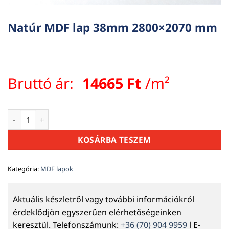
Natúr MDF lap 38mm 2800×2070 mm
Bruttó ár:
14665
Ft
/m²
Natúr MDF lap 38mm 2800x2070 mm mennyiség
KOSÁRBA TESZEM
Kategória:
MDF lapok
Aktuális készletről vagy további információkról
érdeklődjön egyszerűen elérhetőségeinken
keresztül. Telefonszámunk:
+36 (70) 904 9959
l E-