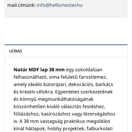
mail címünk:
info@hellomester.hu
LEÍRÁS
Natúr MDF lap 38 mm
egy sokoldalúan
felhasználható, sima felületű farostlemez,
amely ideális bútoripari, dekorációs, barkács
és kreatív célokra. Egyenletes szerkezetének
és könnyű megmunkálhatóságának
köszönhetően kiváló választás festéshez,
fóliázáshoz, kasírozáshoz vagy lézervágáshoz
is. A 38 mm vastagság praktikus megoldást
kínál hátlapok, hobby projektek, falburkolati