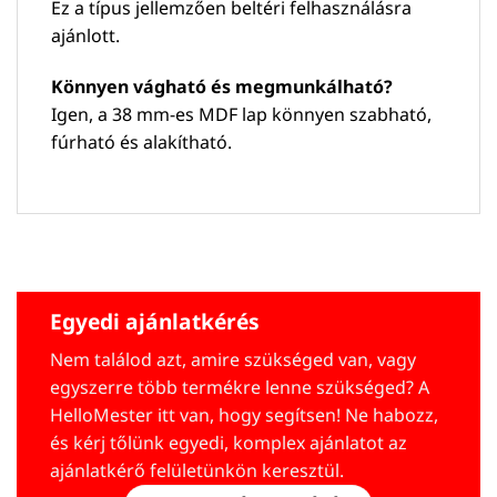
Ez a típus jellemzően beltéri felhasználásra
ajánlott.
Könnyen vágható és megmunkálható?
Igen, a 38 mm-es MDF lap könnyen szabható,
fúrható és alakítható.
Egyedi ajánlatkérés
Nem találod azt, amire szükséged van, vagy
egyszerre több termékre lenne szükséged? A
HelloMester itt van, hogy segítsen! Ne habozz,
és kérj tőlünk egyedi, komplex ajánlatot az
ajánlatkérő felületünkön keresztül.