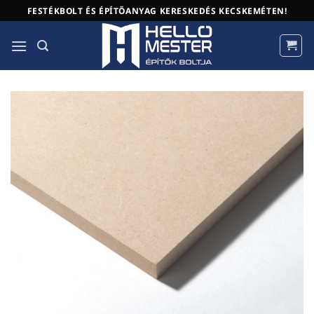
Skip
FESTÉKBOLT ÉS ÉPÍTŐANYAG KERESKEDÉS KECSKEMÉTEN!
to
content