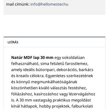
mail címünk:
info@hellomester.hu
LEÍRÁS
Natúr MDF lap 30 mm
egy sokoldalúan
felhasználható, sima felületű farostlemez,
amely ideális bútoripari, dekorációs, barkács
és kreatív célokra. Egyenletes szerkezetének
és könnyű megmunkálhatóságának
köszönhetően kiváló választás festéshez,
fóliázáshoz, kasírozáshoz vagy lézervágáshoz
is. A 30 mm vastagság praktikus megoldást
kínál hátlapok, hobby projektek, falburkolati