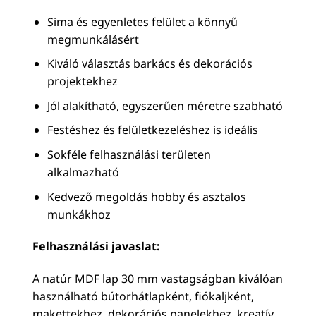
Sima és egyenletes felület a könnyű
megmunkálásért
Kiváló választás barkács és dekorációs
projektekhez
Jól alakítható, egyszerűen méretre szabható
Festéshez és felületkezeléshez is ideális
Sokféle felhasználási területen
alkalmazható
Kedvező megoldás hobby és asztalos
munkákhoz
Felhasználási javaslat:
A natúr MDF lap 30 mm vastagságban kiválóan
használható bútorhátlapként, fiókaljként,
makettekhez, dekorációs panelekhez, kreatív