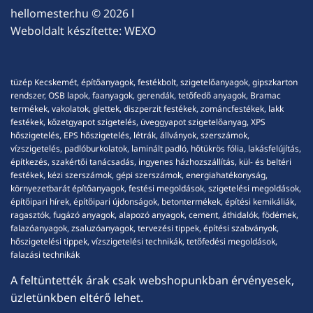
hellomester.hu
© 2026 l
Weboldalt készítette:
WEXO
tüzép Kecskemét, építőanyagok, festékbolt, szigetelőanyagok, gipszkarton
rendszer, OSB lapok, faanyagok, gerendák, tetőfedő anyagok, Bramac
termékek, vakolatok, glettek, diszperzit festékek, zománcfestékek, lakk
festékek, kőzetgyapot szigetelés, üveggyapot szigetelőanyag, XPS
hőszigetelés, EPS hőszigetelés, létrák, állványok, szerszámok,
vízszigetelés, padlóburkolatok, laminált padló, hőtükrös fólia, lakásfelújítás,
építkezés, szakértői tanácsadás, ingyenes házhozszállítás, kül- és beltéri
festékek, kézi szerszámok, gépi szerszámok, energiahatékonyság,
környezetbarát építőanyagok, festési megoldások, szigetelési megoldások,
építőipari hírek, építőipari újdonságok, betontermékek, építési kemikáliák,
ragasztók, fugázó anyagok, alapozó anyagok, cement, áthidalók, födémek,
falazóanyagok, zsaluzóanyagok, tervezési tippek, építési szabványok,
hőszigetelési tippek, vízszigetelési technikák, tetőfedési megoldások,
falazási technikák
A feltüntették árak csak webshopunkban érvényesek,
üzletünkben eltérő lehet.