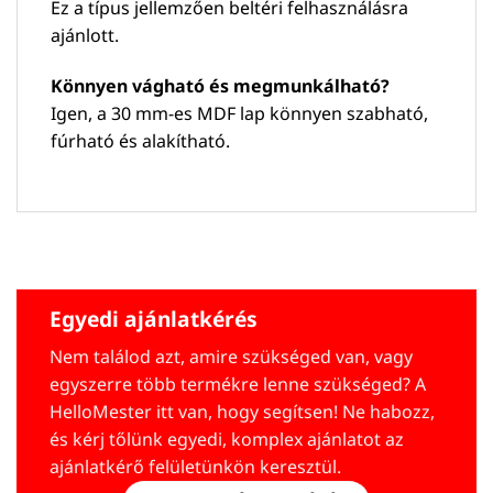
Ez a típus jellemzően beltéri felhasználásra
ajánlott.
Könnyen vágható és megmunkálható?
Igen, a 30 mm-es MDF lap könnyen szabható,
fúrható és alakítható.
Egyedi ajánlatkérés
Nem találod azt, amire szükséged van, vagy
egyszerre több termékre lenne szükséged? A
HelloMester itt van, hogy segítsen! Ne habozz,
és kérj tőlünk egyedi, komplex ajánlatot az
ajánlatkérő felületünkön keresztül.