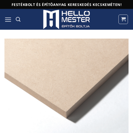
Skip
FESTÉKBOLT ÉS ÉPÍTŐANYAG KERESKEDÉS KECSKEMÉTEN!
to
content