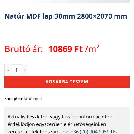
Natúr MDF lap 30mm 2800×2070 mm
Bruttó ár:
10869
Ft
/m²
Natúr MDF lap 30mm 2800x2070 mm mennyiség
KOSÁRBA TESZEM
Kategória:
MDF lapok
Aktuális készletről vagy további információkról
érdeklődjön egyszerűen elérhetőségeinken
keresztül. Telefonszámunk:
+36 (70) 904 9959
l E-