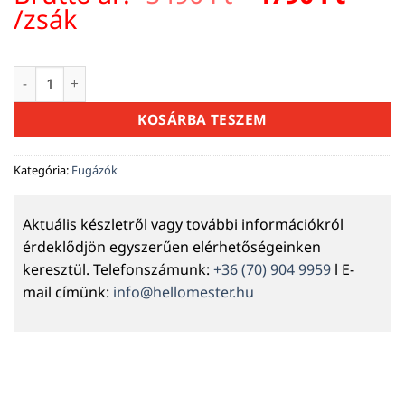
price
pric
/zsák
was:
is:
5490 Ft.
4790 
Mapei Keracolor FF Flex fugázóhabarcs 149 vulkáni homok 5 
KOSÁRBA TESZEM
Kategória:
Fugázók
Aktuális készletről vagy további információkról
érdeklődjön egyszerűen elérhetőségeinken
keresztül. Telefonszámunk:
+36 (70) 904 9959
l E-
mail címünk:
info@hellomester.hu