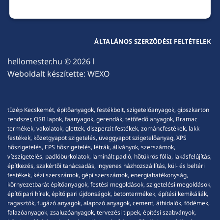
ÁLTALÁNOS SZERZŐDÉSI FELTÉTELEK
hellomester.hu
© 2026 l
Weboldalt készítette:
WEXO
tüzép Kecskemét, építőanyagok, festékbolt, szigetelőanyagok, gipszkarton
rendszer, OSB lapok, faanyagok, gerendák, tetőfedő anyagok, Bramac
termékek, vakolatok, glettek, diszperzit festékek, zománcfestékek, lakk
festékek, kőzetgyapot szigetelés, üveggyapot szigetelőanyag, XPS
hőszigetelés, EPS hőszigetelés, létrák, állványok, szerszámok,
vízszigetelés, padlóburkolatok, laminált padló, hőtükrös fólia, lakásfelújítás,
építkezés, szakértői tanácsadás, ingyenes házhozszállítás, kül- és beltéri
festékek, kézi szerszámok, gépi szerszámok, energiahatékonyság,
környezetbarát építőanyagok, festési megoldások, szigetelési megoldások,
építőipari hírek, építőipari újdonságok, betontermékek, építési kemikáliák,
ragasztók, fugázó anyagok, alapozó anyagok, cement, áthidalók, födémek,
falazóanyagok, zsaluzóanyagok, tervezési tippek, építési szabványok,