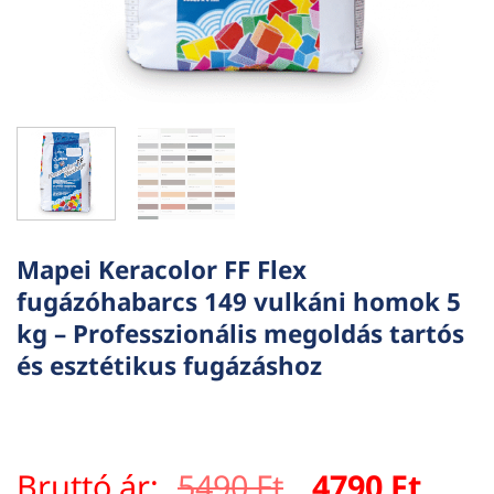
Mapei Keracolor FF Flex
fugázóhabarcs 149 vulkáni homok 5
kg – Professzionális megoldás tartós
és esztétikus fugázáshoz
Original
Curr
Bruttó ár:
5490
Ft
4790
Ft