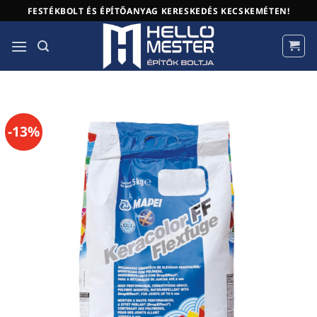
Skip
FESTÉKBOLT ÉS ÉPÍTŐANYAG KERESKEDÉS KECSKEMÉTEN!
to
content
-13%