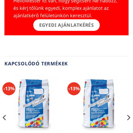
HelloMester itt van, hogy segítsen! Ne habozz,
és kérj tőlünk egyedi, komplex ajánlatot az
ajánlatkérő felületünkön keresztül.
EGYEDI AJÁNLATKÉRÉS
KAPCSOLÓDÓ TERMÉKEK
-13%
-13%