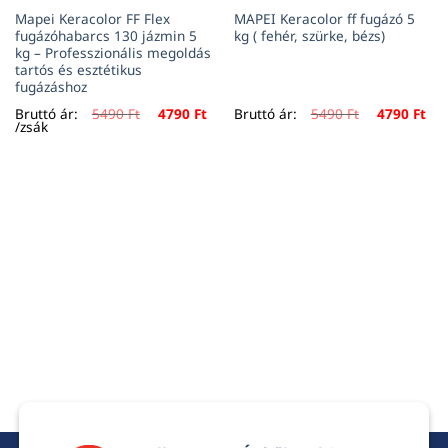
Mapei Keracolor FF Flex
MAPEI Keracolor ff fugázó 5
fugázóhabarcs 130 jázmin 5
kg ( fehér, szürke, bézs)
kg – Professzionális megoldás
tartós és esztétikus
fugázáshoz
urrent
Original
Current
Original
Cur
Bruttó ár:
5490
Ft
4790
Ft
Bruttó ár:
5490
Ft
4790
Ft
rice
price
price
price
pri
/zsák
:
was:
is:
was:
is:
90 Ft.
5490 Ft.
4790 Ft.
5490 Ft.
479