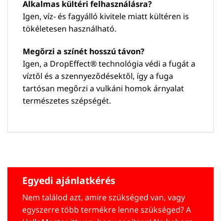
Alkalmas kültéri felhasználásra?
Igen, víz- és fagyálló kivitele miatt kültéren is
tökéletesen használható.
Megőrzi a színét hosszú távon?
Igen, a DropEffect® technológia védi a fugát a
víztől és a szennyeződésektől, így a fuga
tartósan megőrzi a vulkáni homok árnyalat
természetes szépségét.
Egyedi ajánlatkérés
Nem találod azt, amire szükséged van, vagy
egyszerre több termékre lenne szükséged? A