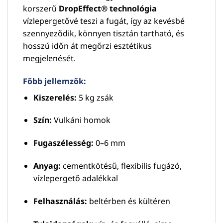
korszerű
DropEffect® technológia
vízlepergetővé teszi a fugát, így az kevésbé
szennyeződik, könnyen tisztán tartható, és
hosszú időn át megőrzi esztétikus
megjelenését.
Főbb jellemzők:
Kiszerelés:
5 kg zsák
Szín:
Vulkáni homok
Fugaszélesség:
0–6 mm
Anyag:
cementkötésű, flexibilis fugázó,
vízlepergető adalékkal
Felhasználás:
beltérben és kültéren