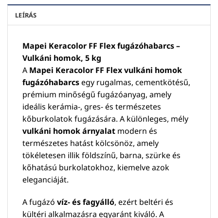
LEÍRÁS
Mapei Keracolor FF Flex fugázóhabarcs –
Vulkáni homok, 5 kg
A
Mapei Keracolor FF Flex vulkáni homok
fugázóhabarcs
egy rugalmas, cementkötésű,
prémium minőségű fugázóanyag, amely
ideális kerámia-, gres- és természetes
kőburkolatok fugázására. A különleges, mély
vulkáni homok árnyalat
modern és
természetes hatást kölcsönöz, amely
tökéletesen illik földszínű, barna, szürke és
kőhatású burkolatokhoz, kiemelve azok
eleganciáját.
A fugázó
víz- és fagyálló
, ezért beltéri és
kültéri alkalmazásra egyaránt kiváló. A