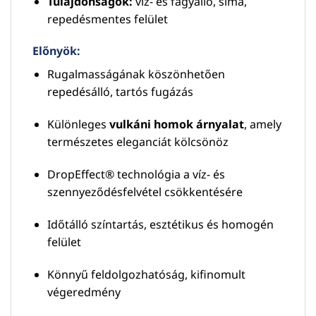
Tulajdonságok:
víz- és fagyálló, sima,
repedésmentes felület
Előnyök:
Rugalmasságának köszönhetően
repedésálló, tartós fugázás
Különleges
vulkáni homok árnyalat
, amely
természetes eleganciát kölcsönöz
DropEffect® technológia a víz- és
szennyeződésfelvétel csökkentésére
Időtálló színtartás, esztétikus és homogén
felület
Könnyű feldolgozhatóság, kifinomult
végeredmény