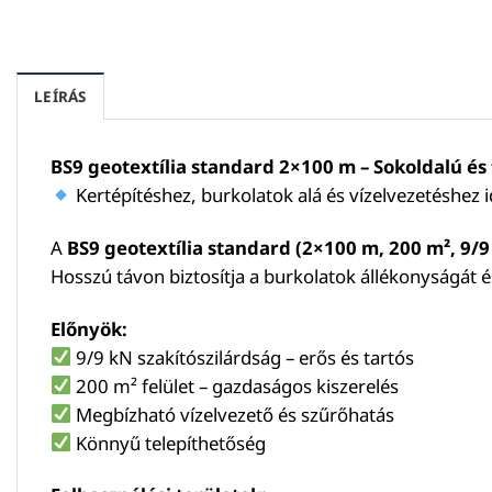
LEÍRÁS
BS9 geotextília standard 2×100 m – Sokoldalú és 
Kertépítéshez, burkolatok alá és vízelvezetéshez i
A
BS9 geotextília standard (2×100 m, 200 m², 9/9
Hosszú távon biztosítja a burkolatok állékonyságát
Előnyök:
9/9 kN szakítószilárdság – erős és tartós
200 m² felület – gazdaságos kiszerelés
Megbízható vízelvezető és szűrőhatás
Könnyű telepíthetőség