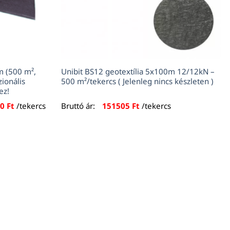
m (500 m²,
Unibit BS12 geotextília 5x100m 12/12kN –
ionális
500 m²/tekercs ( Jelenleg nincs készleten )
ez!
l
Current
90
Ft
/tekercs
Bruttó ár:
151505
Ft
/tekercs
price
is:
Ft.
175990 Ft.