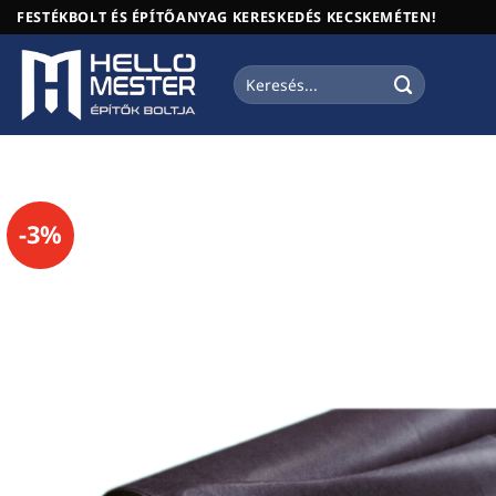
Skip
FESTÉKBOLT ÉS ÉPÍTŐANYAG KERESKEDÉS KECSKEMÉTEN!
to
content
Keresés
a
következőre:
-3%