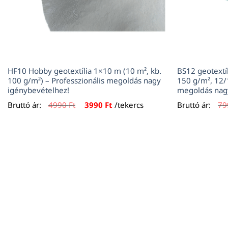
HF10 Hobby geotextília 1×10 m (10 m², kb.
BS12 geotextí
100 g/m²) – Professzionális megoldás nagy
150 g/m², 12/1
igénybevételhez!
megoldás nag
Original
Current
Bruttó ár:
4990
Ft
3990
Ft
/tekercs
Bruttó ár:
79
price
price
was:
is:
4990 Ft.
3990 Ft.