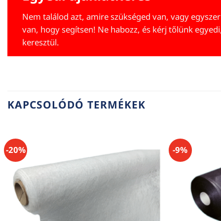
Nem találod azt, amire szükséged van, vagy egyszer
van, hogy segítsen! Ne habozz, és kérj tőlünk egyedi
keresztül.
KAPCSOLÓDÓ TERMÉKEK
-20%
-9%