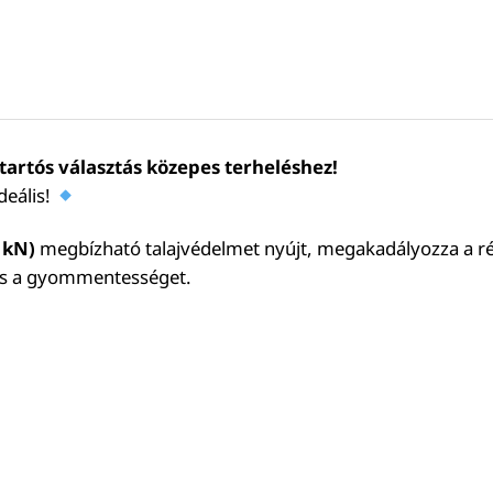
tartós választás közepes terheléshez!
deális!
 kN)
megbízható talajvédelmet nyújt, megakadályozza a réteg
 és a gyommentességet.