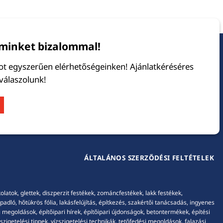
minket bizalommal!
tot egyszerűen elérhetőségeinken! Ajánlatkéréséres
 válaszolunk!
ÁLTALÁNOS SZERZŐDÉSI FELTÉTELEK
tok, glettek, diszperzit festékek, zománcfestékek, lakk festékek,
adló, hőtükrös fólia, lakásfelújítás, építkezés, szakértői tanácsadás, ingyenes
 megoldások, építőipari hírek, építőipari újdonságok, betontermékek, építési
igetelési tippek, vízszigetelési technikák, tetőfedési megoldások, falazási