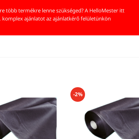
re több termékre lenne szükséged? A HelloMester itt
, komplex ajánlatot az ajánlatkérő felületünkön
-2%