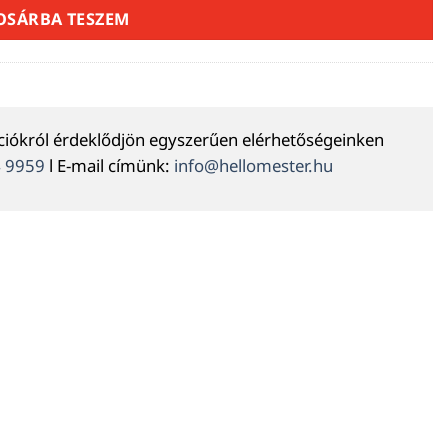
OSÁRBA TESZEM
ációkról érdeklődjön egyszerűen elérhetőségeinken
4 9959
l E-mail címünk:
info@hellomester.hu