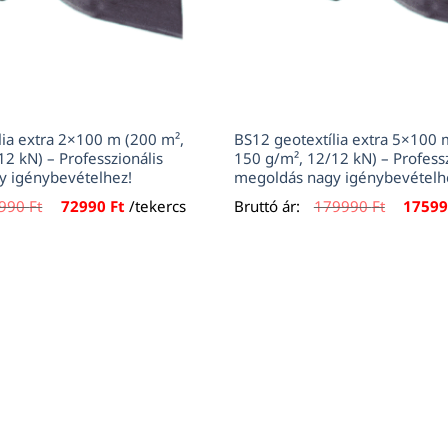
lia extra 2×100 m (200 m²,
BS12 geotextília extra 5×100 
2 kN) – Professzionális
150 g/m², 12/12 kN) – Professz
y igénybevételhez!
megoldás nagy igénybevételh
Original
Current
Origina
990
Ft
72990
Ft
/tekercs
Bruttó ár:
179990
Ft
1759
price
price
price
was:
is:
was:
79990 Ft.
72990 Ft.
179990 