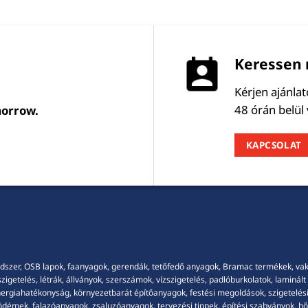
Keressen 
Kérjen ajánla
48 órán belül
morrow.
KAPCSOLAT
dszer, OSB lapok, faanyagok, gerendák, tetőfedő anyagok, Bramac termékek, vakola
getelés, létrák, állványok, szerszámok, vízszigetelés, padlóburkolatok, laminált p
energiahatékonyság, környezetbarát építőanyagok, festési megoldások, szigetelési
démek, falazóanyagok, zsaluzóanyagok, tervezési tippek, építési szabványok, hősz