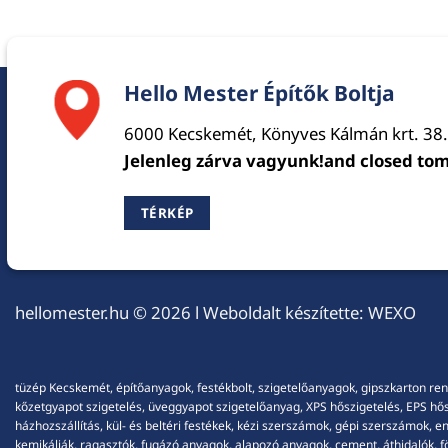
Hello Mester Építők Boltja
6000 Kecskemét, Könyves Kálmán krt. 38.
Jelenleg zárva vagyunk!and closed to
TÉRKÉP
hellomester.hu
© 2026 l Weboldalt készítette:
WEXO
tüzép Kecskemét, építőanyagok, festékbolt, szigetelőanyagok, gipszkarton ren
kőzetgyapot szigetelés, üveggyapot szigetelőanyag, XPS hőszigetelés, EPS hőszi
házhozszállítás, kül- és beltéri festékek, kézi szerszámok, gépi szerszámok, 
kemikáliák, ragasztók, fugázó anyagok, alapozó anyagok, cement, áthidalók, fö