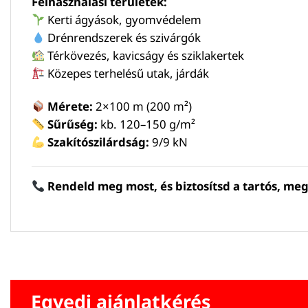
Felhasználási területek:
Kerti ágyások, gyomvédelem
Drénrendszerek és szivárgók
Térkövezés, kavicságy és sziklakertek
Közepes terhelésű utak, járdák
Mérete:
2×100 m (200 m²)
Sűrűség:
kb. 120–150 g/m²
Szakítószilárdság:
9/9 kN
Rendeld meg most, és biztosítsd a tartós, meg
Egyedi ajánlatkérés