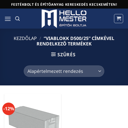
Skip
FESTÉKBOLT ÉS ÉPÍTŐANYAG KERESKEDÉS KECSKEMÉTEN!
to
content
KEZDŐLAP
/
“VIABLOKK D500/25” CÍMKÉVEL
RENDELKEZŐ TERMÉKEK
SZŰRÉS
-12%