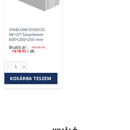
VIABLOKK D500/25
NF+GT falazóelem
600×200×250 mm
Bruttó ár:
1618
Ft
Original
Current
1418
Ft
/ db
price
price
was:
is:
1618 Ft.
1418 Ft.
VIABLOKK D500/25 NF+GT falazóelem 600×200×250 mm menn
KOSÁRBA TESZEM