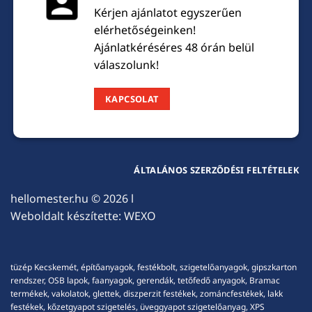
Kérjen ajánlatot egyszerűen
elérhetőségeinken!
Ajánlatkéréséres 48 órán belül
válaszolunk!
KAPCSOLAT
ÁLTALÁNOS SZERZŐDÉSI FELTÉTELEK
hellomester.hu
© 2026 l
Weboldalt készítette:
WEXO
tüzép Kecskemét, építőanyagok, festékbolt, szigetelőanyagok, gipszkarton
rendszer, OSB lapok, faanyagok, gerendák, tetőfedő anyagok, Bramac
termékek, vakolatok, glettek, diszperzit festékek, zománcfestékek, lakk
festékek, kőzetgyapot szigetelés, üveggyapot szigetelőanyag, XPS