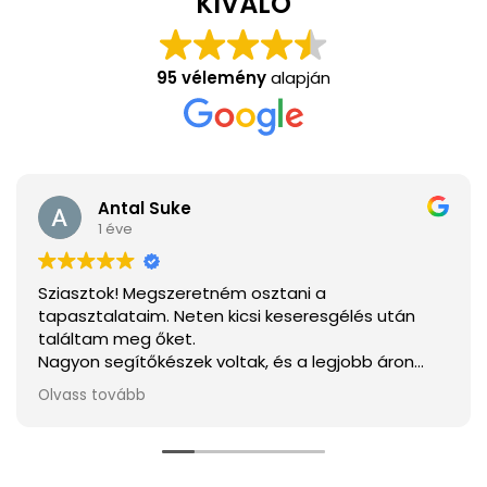
KIVÁLÓ
95 vélemény
alapján
Antal Suke
1 éve
Sziasztok! Megszeretném osztani a
tapasztalataim. Neten kicsi keseresgélés után
találtam meg őket.
Nagyon segítőkészek voltak, és a legjobb áron
tudtam megvenni mindent.
Olvass tovább
Ha elakarjátok kerülni a csalódást a legjobb
választás.