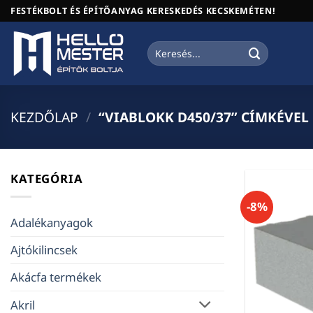
Skip
FESTÉKBOLT ÉS ÉPÍTŐANYAG KERESKEDÉS KECSKEMÉTEN!
to
content
Keresés
a
következőre:
KEZDŐLAP
/
“VIABLOKK D450/37” CÍMKÉVEL
KATEGÓRIA
-8%
Adalékanyagok
Ajtókilincsek
Akácfa termékek
Akril