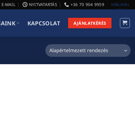
E-MAIL
NYITVATARTÁS
+36 70 904 9959
HÍRLEVÉL
SAINK
KAPCSOLAT
AJÁNLATKÉRÉS