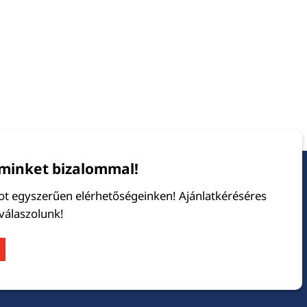
minket bizalommal!
tot egyszerűen elérhetőségeinken! Ajánlatkéréséres
 válaszolunk!