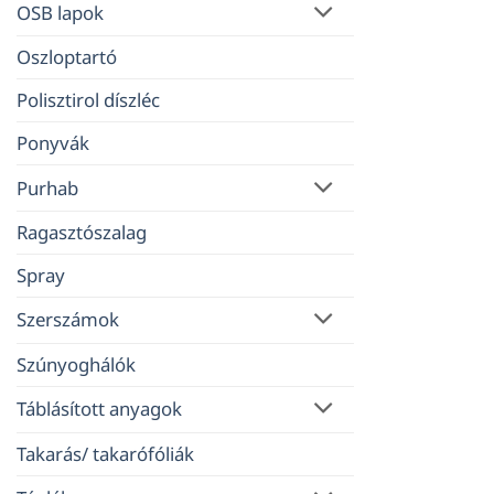
OSB lapok
Oszloptartó
Polisztirol díszléc
Ponyvák
Purhab
Ragasztószalag
Spray
Szerszámok
Szúnyoghálók
Táblásított anyagok
Takarás/ takarófóliák