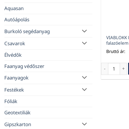
Aquasan
Autóápolás
Burkoló segédanyag
VIABLOKK 
Csavarok
falazóele
Bruttó ár:
Élvédők
Faanyag védőszer
VIABLOKK D4
Faanyagok
Festékek
Fóliák
Geotextiliák
Gipszkarton