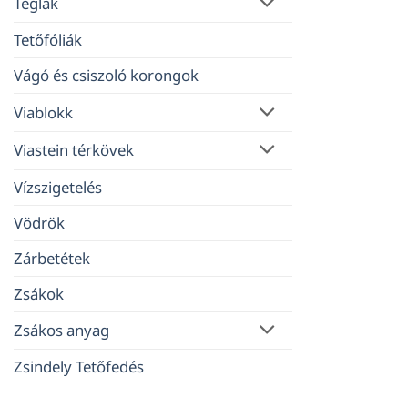
Téglák
Tetőfóliák
Vágó és csiszoló korongok
Viablokk
Viastein térkövek
Vízszigetelés
Vödrök
Zárbetétek
Zsákok
Zsákos anyag
Zsindely Tetőfedés