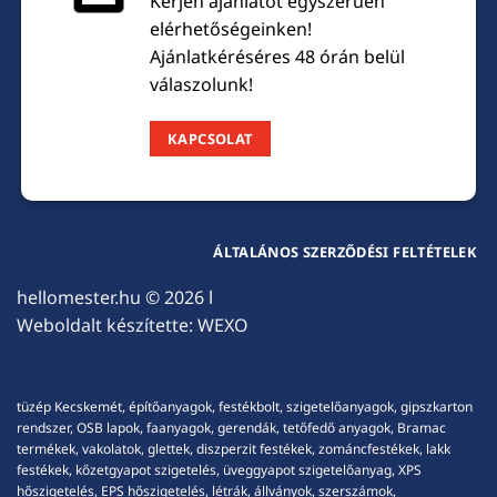
Kérjen ajánlatot egyszerűen
elérhetőségeinken!
Ajánlatkéréséres 48 órán belül
válaszolunk!
KAPCSOLAT
ÁLTALÁNOS SZERZŐDÉSI FELTÉTELEK
hellomester.hu
© 2026 l
Weboldalt készítette:
WEXO
tüzép Kecskemét, építőanyagok, festékbolt, szigetelőanyagok, gipszkarton
rendszer, OSB lapok, faanyagok, gerendák, tetőfedő anyagok, Bramac
termékek, vakolatok, glettek, diszperzit festékek, zománcfestékek, lakk
festékek, kőzetgyapot szigetelés, üveggyapot szigetelőanyag, XPS
hőszigetelés, EPS hőszigetelés, létrák, állványok, szerszámok,