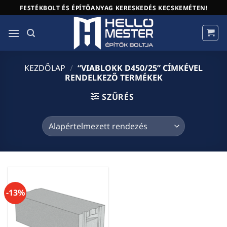
Skip
FESTÉKBOLT ÉS ÉPÍTŐANYAG KERESKEDÉS KECSKEMÉTEN!
to
content
KEZDŐLAP
/
“VIABLOKK D450/25” CÍMKÉVEL
RENDELKEZŐ TERMÉKEK
SZŰRÉS
-13%