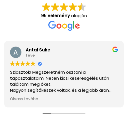
95 vélemény
alapján
Antal Suke
1 éve
Sziasztok! Megszeretném osztani a
tapasztalataim. Neten kicsi keseresgélés után
találtam meg őket.
Nagyon segítőkészek voltak, és a legjobb áron
tudtam megvenni mindent.
Olvass tovább
Ha elakarjátok kerülni a csalódást a legjobb
választás.