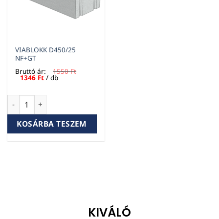
VIABLOKK D450/25
NF+GT
Bruttó ár:
1550
Ft
Original
Current
1346
Ft
/ db
price
price
was:
is:
1550 Ft.
1346 Ft.
VIABLOKK D450/25 NF+GT mennyiség
KOSÁRBA TESZEM
KIVÁLÓ