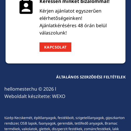
Keressen minket bizalommal!
Kérjen ajánlatot egyszerűen
elérhetőségeinken!
Ajánlatkéréséres 48 órán belül
válaszolunk!
KAPCSOLAT
ÁLTALÁNOS SZERZŐDÉSI FELTÉTELEK
hellomester.hu
© 2026 l
Weboldalt készítette:
WEXO
tüzép Kecskemét, építőanyagok, festékbolt, szigetelőanyagok, gipszkarton
rendszer, OSB lapok, faanyagok, gerendák, tetőfedő anyagok, Bramac
termékek, vakolatok, glettek, diszperzit festékek, zománcfestékek, lakk