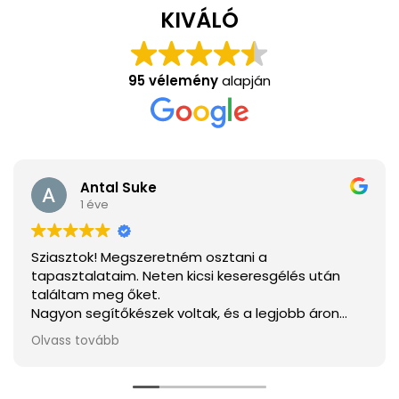
KIVÁLÓ
95 vélemény
alapján
Antal Suke
1 éve
Sziasztok! Megszeretném osztani a
tapasztalataim. Neten kicsi keseresgélés után
találtam meg őket.
Nagyon segítőkészek voltak, és a legjobb áron
tudtam megvenni mindent.
Olvass tovább
Ha elakarjátok kerülni a csalódást a legjobb
választás.