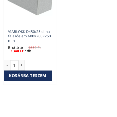
VIABLOKK D450/25 sima
falazóelem 600×200×250
mm
Bruttó ár:
1650
Ft
Original
Current
1340
Ft
/ db
price
price
was:
is:
1650 Ft.
1340 Ft.
VIABLOKK D450/25 sima falazóelem 600×200×250 mm menny
KOSÁRBA TESZEM