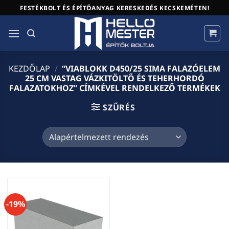
Skip
FESTÉKBOLT ÉS ÉPÍTŐANYAG KERESKEDÉS KECSKEMÉTEN!
to
content
KEZDŐLAP
/
“VIABLOKK D450/25 SIMA FALAZÓELEM
25 CM VASTAG VÁZKITÖLTŐ ÉS TEHERHORDÓ
FALAZATOKHOZ” CÍMKÉVEL RENDELKEZŐ TERMÉKEK
SZŰRÉS
-19%