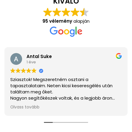
KIVÁLÓ
95 vélemény
alapján
Antal Suke
1 éve
Sziasztok! Megszeretném osztani a
tapasztalataim. Neten kicsi keseresgélés után
találtam meg őket.
Nagyon segítőkészek voltak, és a legjobb áron
tudtam megvenni mindent.
Olvass tovább
Ha elakarjátok kerülni a csalódást a legjobb
választás.