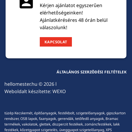
Kérjen ajánlatot egyszerűen
elérhetőségeinken!
Ajánlatkéréséres 48 órán belül
válaszolunk!
KAPCSOLAT
ÁLTALÁNOS SZERZŐDÉSI FELTÉTELEK
hellomester.hu
© 2026 l
Weboldalt készítette:
WEXO
tüzép Kecskemét, építőanyagok, festékbolt, szigetelőanyagok, gipszkarton
rendszer, OSB lapok, faanyagok, gerendák, tetőfedő anyagok, Bramac
termékek, vakolatok, glettek, diszperzit festékek, zománcfestékek, lakk
festékek, kőzetgyapot szigetelés, üveggyapot szigetelőanyag, XPS