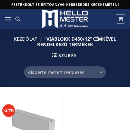
Skip
FESTÉKBOLT ÉS ÉPÍTŐANYAG KERESKEDÉS KECSKEMÉTEN!
to
content
KEZDŐLAP
/
“VIABLOKK D450/12” CÍMKÉVEL
RENDELKEZŐ TERMÉKEK
SZŰRÉS
-21%