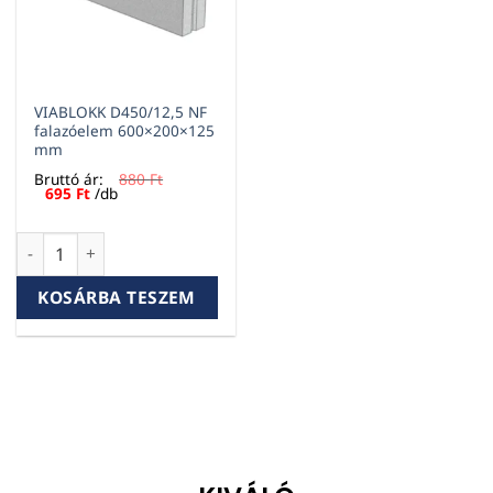
VIABLOKK D450/12,5 NF
falazóelem 600×200×125
mm
Bruttó ár:
880
Ft
Original
Current
695
Ft
/db
price
price
was:
is:
880 Ft.
695 Ft.
VIABLOKK D450/12,5 NF falazóelem 600×200×125 mm menny
KOSÁRBA TESZEM