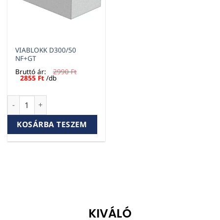
VIABLOKK D300/50
NF+GT
Bruttó ár:
2990
Ft
Original
Current
2855
Ft
/db
price
price
was:
is:
2990 Ft.
2855 Ft.
VIABLOKK D300/50 NF+GT mennyiség
KOSÁRBA TESZEM
KIVÁLÓ