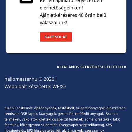
Kérjen ajánlatot egyszerűen
elérhetőségeinken!
Ajánlatkéréséres 48 órán belül
válaszolunk!
KAPCSOLAT
ÁLTALÁNOS SZERZŐDÉSI FELTÉTELEK
hellomester.hu
© 2026 l
Weboldalt készítette:
WEXO
tüzép Kecskemét, építőanyagok, festékbolt, szigetelőanyagok, gipszkarton
rendszer, OSB lapok, faanyagok, gerendák, tetőfedő anyagok, Bramac
termékek, vakolatok, glettek, diszperzit festékek, zománcfestékek, lakk
festékek, kőzetgyapot szigetelés, üveggyapot szigetelőanyag, XPS
hőszigetelés, EPS hőszigetelés, létrák, állványok, szerszámok,