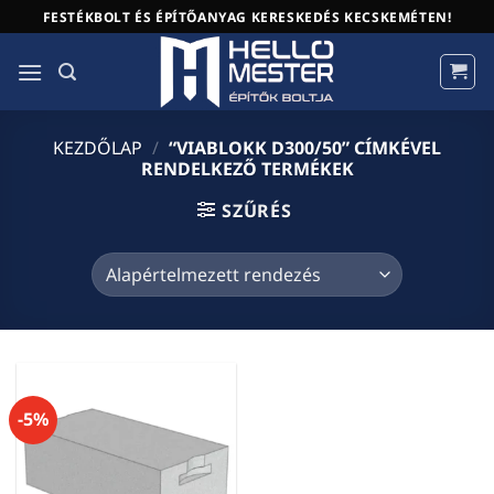
Skip
FESTÉKBOLT ÉS ÉPÍTŐANYAG KERESKEDÉS KECSKEMÉTEN!
to
content
KEZDŐLAP
/
“VIABLOKK D300/50” CÍMKÉVEL
RENDELKEZŐ TERMÉKEK
SZŰRÉS
-5%