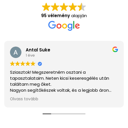
95 vélemény
alapján
Antal Suke
1 éve
Sziasztok! Megszeretném osztani a
tapasztalataim. Neten kicsi keseresgélés után
találtam meg őket.
Nagyon segítőkészek voltak, és a legjobb áron
tudtam megvenni mindent.
Olvass tovább
Ha elakarjátok kerülni a csalódást a legjobb
választás.