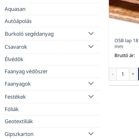
Aquasan
Autóápolás
Burkoló segédanyag
OSB lap 1
Csavarok
mm
Bruttó ár:
Élvédők
Faanyag védőszer
OSB lap 18 
Faanyagok
Festékek
Fóliák
Geotextiliák
Gipszkarton