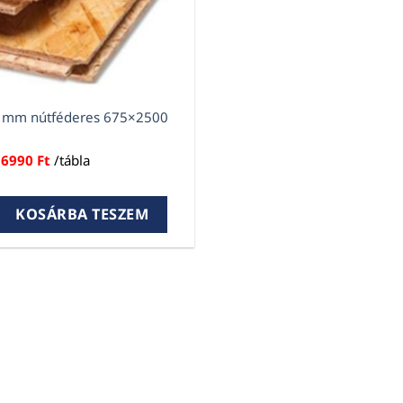
8 mm nútféderes 675×2500
6990
Ft
/tábla
mm nútféderes 675×2500 mm mennyiség
KOSÁRBA TESZEM