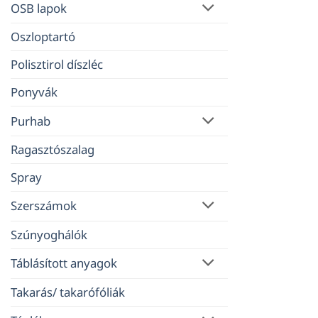
OSB lapok
Oszloptartó
Polisztirol díszléc
Ponyvák
Purhab
Ragasztószalag
Spray
Szerszámok
Szúnyoghálók
Táblásított anyagok
Takarás/ takarófóliák