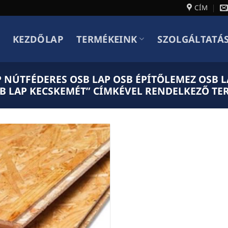
CÍM
KEZDŐLAP
TERMÉKEINK
SZOLGÁLTATÁ
P NÚTFÉDERES OSB LAP OSB ÉPÍTŐLEMEZ OSB 
SB LAP KECSKEMÉT” CÍMKÉVEL RENDELKEZŐ T