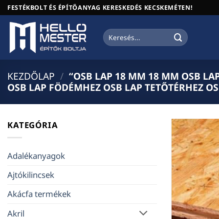
Skip
FESTÉKBOLT ÉS ÉPÍTŐANYAG KERESKEDÉS KECSKEMÉTEN!
to
content
Keresés
a
következőre:
KEZDŐLAP
/
“OSB LAP 18 MM 18 MM OSB LA
OSB LAP FÖDÉMHEZ OSB LAP TETŐTÉRHEZ O
KATEGÓRIA
Adalékanyagok
Ajtókilincsek
Akácfa termékek
Akril