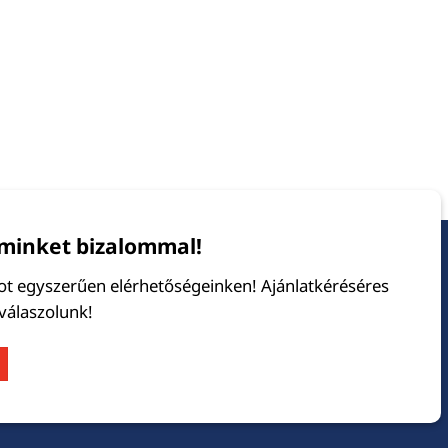
minket bizalommal!
tot egyszerűen elérhetőségeinken! Ajánlatkéréséres
 válaszolunk!