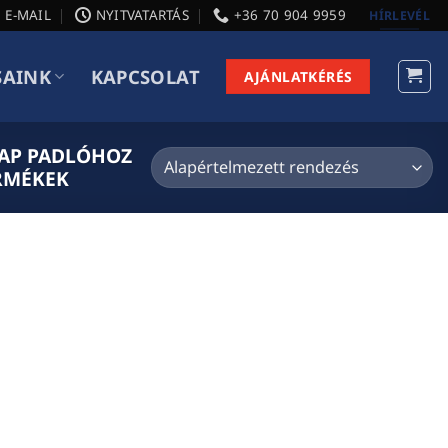
E-MAIL
NYITVATARTÁS
+36 70 904 9959
HÍRLEVÉL
SAINK
KAPCSOLAT
AJÁNLATKÉRÉS
LAP PADLÓHOZ
ERMÉKEK