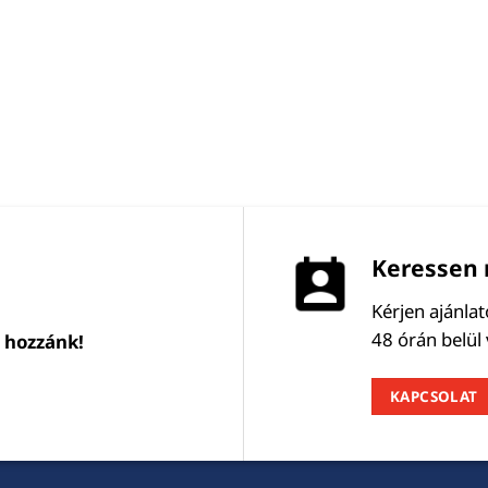
Keressen 
Kérjen ajánla
48 órán belül
l hozzánk!
KAPCSOLAT