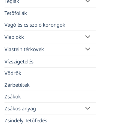
Téglák
Tetőfóliák
Vágó és csiszoló korongok
Viablokk
Viastein térkövek
Vízszigetelés
Vödrök
Zárbetétek
Zsákok
Zsákos anyag
Zsindely Tetőfedés