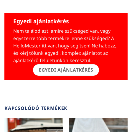
Egyedi ajánlatkérés
Nem találod azt, amire szükséged van, vagy
egyszerre több termékre lenne szükséged? A
HelloMester itt van, hogy segítsen! Ne habozz,
és kérj tőlünk egyedi, komplex ajánlatot az
ajánlatkérő felületünkön keresztül.
EGYEDI AJÁNLATKÉRÉS
KAPCSOLÓDÓ TERMÉKEK