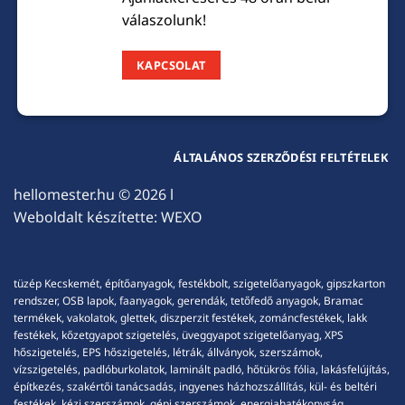
válaszolunk!
KAPCSOLAT
ÁLTALÁNOS SZERZŐDÉSI FELTÉTELEK
hellomester.hu
© 2026 l
Weboldalt készítette:
WEXO
tüzép Kecskemét, építőanyagok, festékbolt, szigetelőanyagok, gipszkarton
rendszer, OSB lapok, faanyagok, gerendák, tetőfedő anyagok, Bramac
termékek, vakolatok, glettek, diszperzit festékek, zománcfestékek, lakk
festékek, kőzetgyapot szigetelés, üveggyapot szigetelőanyag, XPS
hőszigetelés, EPS hőszigetelés, létrák, állványok, szerszámok,
vízszigetelés, padlóburkolatok, laminált padló, hőtükrös fólia, lakásfelújítás,
építkezés, szakértői tanácsadás, ingyenes házhozszállítás, kül- és beltéri
festékek, kézi szerszámok, gépi szerszámok, energiahatékonyság,