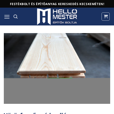
Skip
FESTÉKBOLT ÉS ÉPÍTŐANYAG KERESKEDÉS KECSKEMÉTEN!
to
content