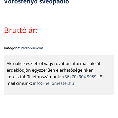
Vörösfenyő svédpadló
Bruttó ár:
Kategória:
Padlóburkolat
Aktuális készletről vagy további információkról
érdeklődjön egyszerűen elérhetőségeinken
keresztül. Telefonszámunk:
+36 (70) 904 9959
l E-
mail címünk:
info@hellomester.hu