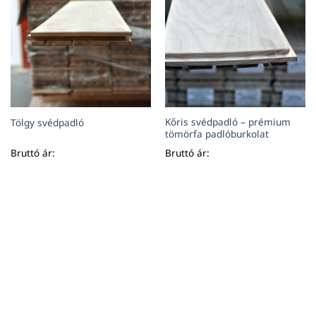
Kőris svédpadló – prémium
Tölgy svédpadló
tömörfa padlóburkolat
Bruttó ár:
Bruttó ár: