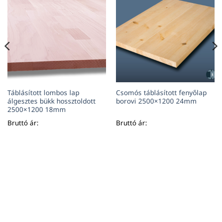
Táblásított lombos lap
Csomós táblásított fenyőlap
álgesztes bükk hossztoldott
borovi 2500×1200 24mm
2500×1200 18mm
Bruttó ár:
Bruttó ár: