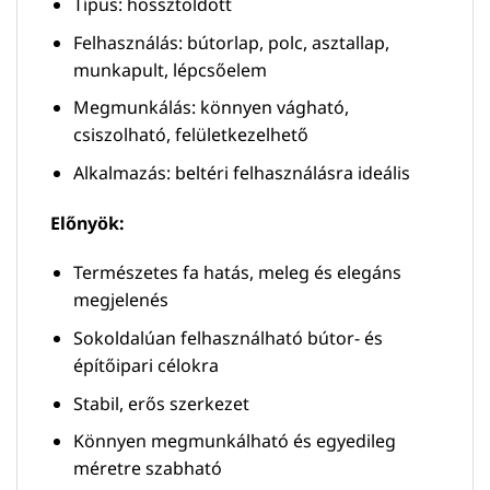
Típus: hossztoldott
Felhasználás: bútorlap, polc, asztallap,
munkapult, lépcsőelem
Megmunkálás: könnyen vágható,
csiszolható, felületkezelhető
Alkalmazás: beltéri felhasználásra ideális
Előnyök:
Természetes fa hatás, meleg és elegáns
megjelenés
Sokoldalúan felhasználható bútor- és
építőipari célokra
Stabil, erős szerkezet
Könnyen megmunkálható és egyedileg
méretre szabható