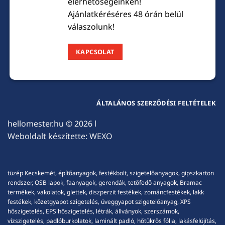
elérhetőségeinken!
Ajánlatkéréséres 48 órán belül
válaszolunk!
KAPCSOLAT
ÁLTALÁNOS SZERZŐDÉSI FELTÉTELEK
hellomester.hu
© 2026 l
Weboldalt készítette:
WEXO
tüzép Kecskemét, építőanyagok, festékbolt, szigetelőanyagok, gipszkarton
rendszer, OSB lapok, faanyagok, gerendák, tetőfedő anyagok, Bramac
termékek, vakolatok, glettek, diszperzit festékek, zománcfestékek, lakk
festékek, kőzetgyapot szigetelés, üveggyapot szigetelőanyag, XPS
hőszigetelés, EPS hőszigetelés, létrák, állványok, szerszámok,
vízszigetelés, padlóburkolatok, laminált padló, hőtükrös fólia, lakásfelújítás,