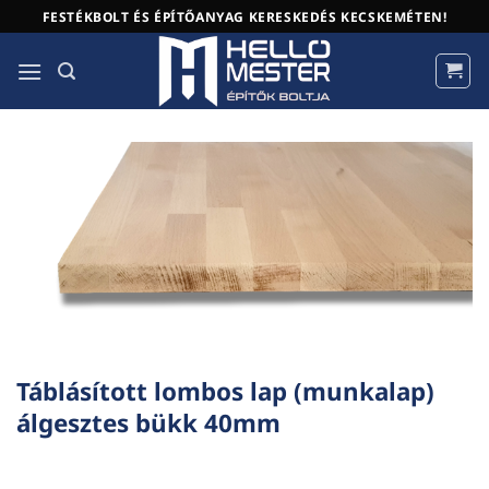
Skip
FESTÉKBOLT ÉS ÉPÍTŐANYAG KERESKEDÉS KECSKEMÉTEN!
to
content
Táblásított lombos lap (munkalap)
álgesztes bükk 40mm