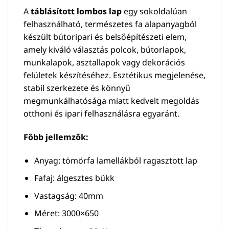
A
táblásított lombos lap
egy sokoldalúan
felhasználható, természetes fa alapanyagból
készült bútoripari és belsőépítészeti elem,
amely kiváló választás polcok, bútorlapok,
munkalapok, asztallapok vagy dekorációs
felületek készítéséhez. Esztétikus megjelenése,
stabil szerkezete és könnyű
megmunkálhatósága miatt kedvelt megoldás
otthoni és ipari felhasználásra egyaránt.
Főbb jellemzők:
Anyag: tömörfa lamellákból ragasztott lap
Fafaj: álgesztes bükk
Vastagság: 40mm
Méret: 3000×650