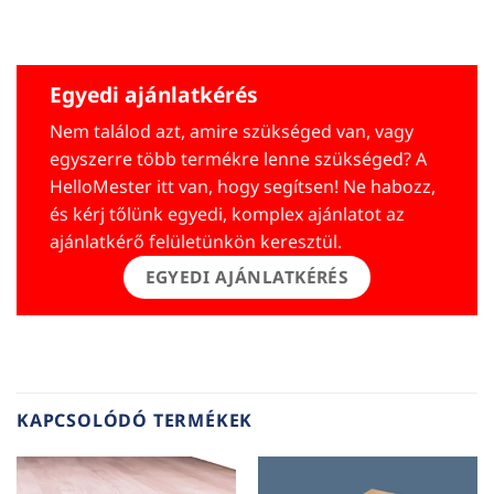
Egyedi ajánlatkérés
Nem találod azt, amire szükséged van, vagy
egyszerre több termékre lenne szükséged? A
HelloMester itt van, hogy segítsen! Ne habozz,
és kérj tőlünk egyedi, komplex ajánlatot az
ajánlatkérő felületünkön keresztül.
EGYEDI AJÁNLATKÉRÉS
KAPCSOLÓDÓ TERMÉKEK