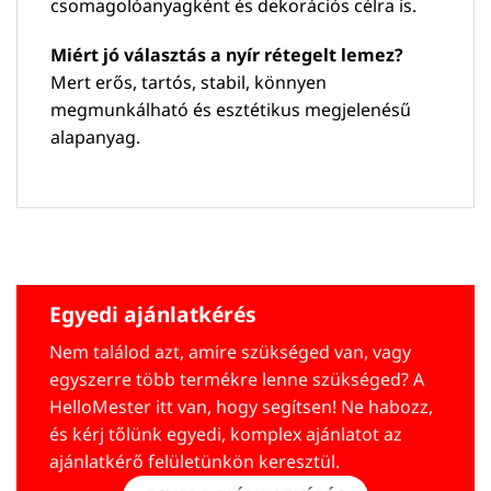
csomagolóanyagként és dekorációs célra is.
Miért jó választás a nyír rétegelt lemez?
Mert erős, tartós, stabil, könnyen
megmunkálható és esztétikus megjelenésű
alapanyag.
Egyedi ajánlatkérés
Nem találod azt, amire szükséged van, vagy
egyszerre több termékre lenne szükséged? A
HelloMester itt van, hogy segítsen! Ne habozz,
és kérj tőlünk egyedi, komplex ajánlatot az
ajánlatkérő felületünkön keresztül.