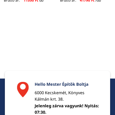
Bruttó ár:
11550
Ft
db
Bruttó ár:
41790
Ft
/db
Hello Mester Építők Boltja
6000 Kecskemét, Könyves
Kálmán krt. 38.
Jelenleg zárva vagyunk! Nyitás:
07:30.