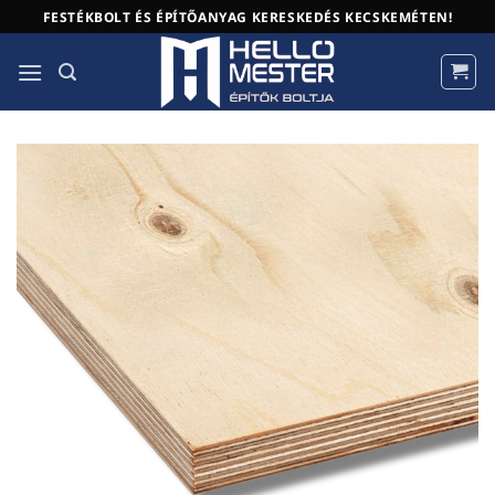
Skip
FESTÉKBOLT ÉS ÉPÍTŐANYAG KERESKEDÉS KECSKEMÉTEN!
to
content