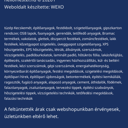
Weboldalt készítette:
WEXO
tüzép Kecskemét, építőanyagok, festékbolt, szigetelőanyagok, gipszkarton
rendszer, OSB lapok, faanyagok, gerendák, tetőfedő anyagok, Bramac
termékek, vakolatok, glettek, diszperzit festékek, zománcfestékek, lakk
festékek, kőzetgyapot szigetelés, üveggyapot szigetelőanyag, XPS
hőszigetelés, EPS hőszigetelés, létrák, állványok, szerszámok,
vízszigetelés, padlóburkolatok, laminált padló, hőtükrös fólia, lakásfelújítás,
építkezés, szakértői tanácsadás, ingyenes házhozszállítás, kül- és beltéri
festékek, kézi szerszámok, gépi szerszámok, energiahatékonyság,
környezetbarát építőanyagok, festési megoldások, szigetelési megoldások,
építőipari hírek, építőipari újdonságok, betontermékek, építési kemikáliák,
ragasztók, fugázó anyagok, alapozó anyagok, cement, áthidalók, födémek,
falazóanyagok, zsaluzóanyagok, tervezési tippek, építési szabványok,
hőszigetelési tippek, vízszigetelési technikák, tetőfedési megoldások,
falazási technikák
A feltüntették árak csak webshopunkban érvényesek,
üzletünkben eltérő lehet.