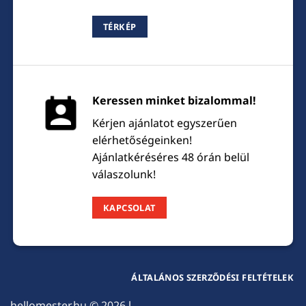
TÉRKÉP
Keressen minket bizalommal!
Kérjen ajánlatot egyszerűen
elérhetőségeinken!
Ajánlatkéréséres 48 órán belül
válaszolunk!
KAPCSOLAT
ÁLTALÁNOS SZERZŐDÉSI FELTÉTELEK
hellomester.hu
© 2026 l