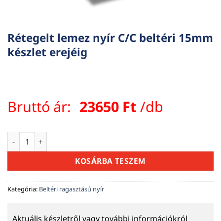
Rétegelt lemez nyír C/C beltéri 15mm
készlet erejéig
Bruttó ár:
23650
Ft
/db
Rétegelt lemez nyír C/C beltéri 15mm készlet erejéig menny
KOSÁRBA TESZEM
Kategória:
Beltéri ragasztású nyír
Aktuális készletről vagy további információkról