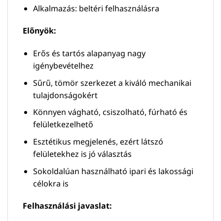
Alkalmazás: beltéri felhasználásra
Előnyök:
Erős és tartós alapanyag nagy
igénybevételhez
Sűrű, tömör szerkezet a kiváló mechanikai
tulajdonságokért
Könnyen vágható, csiszolható, fúrható és
felületkezelhető
Esztétikus megjelenés, ezért látszó
felületekhez is jó választás
Sokoldalúan használható ipari és lakossági
célokra is
Felhasználási javaslat: