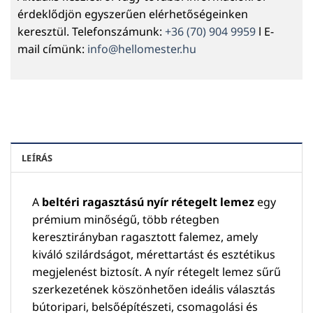
érdeklődjön egyszerűen elérhetőségeinken
keresztül. Telefonszámunk:
+36 (70) 904 9959
l E-
mail címünk:
info@hellomester.hu
LEÍRÁS
A
beltéri ragasztású nyír rétegelt lemez
egy
prémium minőségű, több rétegben
keresztirányban ragasztott falemez, amely
kiváló szilárdságot, mérettartást és esztétikus
megjelenést biztosít. A nyír rétegelt lemez sűrű
szerkezetének köszönhetően ideális választás
bútoripari, belsőépítészeti, csomagolási és