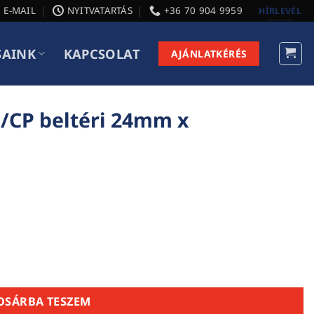
E-MAIL
NYITVATARTÁS
+36 70 904 9959
HÍRLEVÉL
SAINK
KAPCSOLAT
AJÁNLATKÉRÉS
B/CP beltéri 24mm x
 x 1525x1525mm mennyiség
OSÁRBA TESZEM