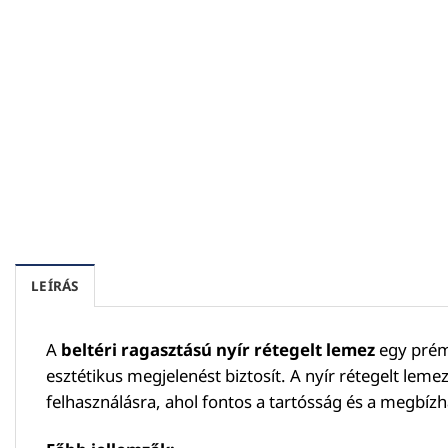
LEÍRÁS
A
beltéri ragasztású nyír rétegelt lemez
egy prémi
esztétikus megjelenést biztosít. A nyír rétegelt leme
felhasználásra, ahol fontos a tartósság és a megbí