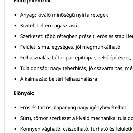
Főbb jellemzők:
Anyag: kiváló minőségű nyírfa rétegek
Kivitel: beltéri ragasztású
Szerkezet: több rétegben préselt, erős és stabil l
Felület: sima, egységes, jól megmunkálható
Felhasználás: bútoripar, építőipar, belsőépítészet
Tulajdonság: nagy teherbírás, jó csavartartás, mér
Alkalmazás: beltéri felhasználásra
Előnyök:
Erős és tartós alapanyag nagy igénybevételhez
Sűrű, tömör szerkezet a kiváló mechanikai tulaj
Könnyen vágható, csiszolható, fúrható és felület