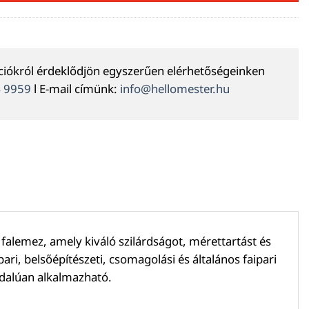
ációkról érdeklődjön egyszerűen elérhetőségeinken
4 9959
l E-mail címünk:
info@hellomester.hu
alemez, amely kiváló szilárdságot, mérettartást és
ari, belsőépítészeti, csomagolási és általános faipari
ldalúan alkalmazható.