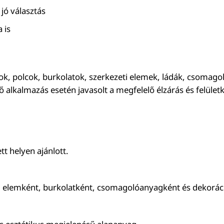
 jó választás
 is
orok, polcok, burkolatok, szerkezeti elemek, ládák, csomag
 alkalmazás esetén javasolt a megfelelő élzárás és felüle
tt helyen ajánlott.
i elemként, burkolatként, csomagolóanyagként és dekoráció