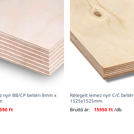
z nyír BB/CP beltéri 8mm x
Rétegelt lemez nyír C/C belté
m
1525x1525mm
590
Ft
Bruttó ár:
15950
Ft
/db