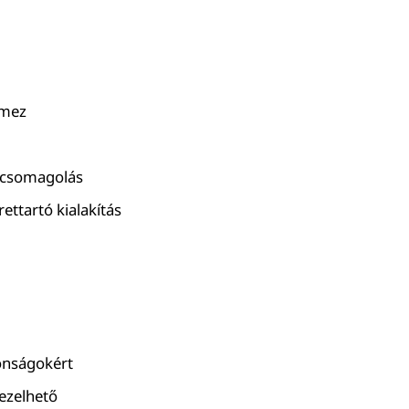
emez
, csomagolás
ettartó kialakítás
donságokért
kezelhető