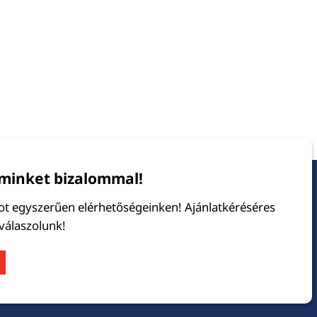
minket bizalommal!
tot egyszerűen elérhetőségeinken! Ajánlatkéréséres
 válaszolunk!