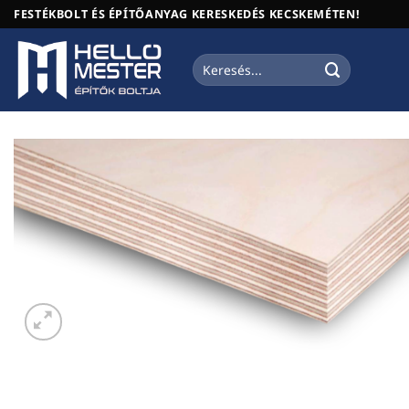
Skip
FESTÉKBOLT ÉS ÉPÍTŐANYAG KERESKEDÉS KECSKEMÉTEN!
to
content
Keresés
a
következőre: