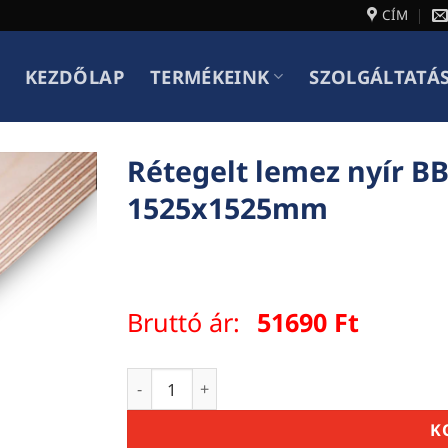
CÍM
KEZDŐLAP
TERMÉKEINK
SZOLGÁLTATÁ
Rétegelt lemez nyír B
1525x1525mm
Bruttó ár:
51690
Ft
Rétegelt lemez nyír BB/CP beltéri 24mm
K