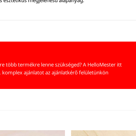
s esztétikus megjelenésű alapanyag.
re több termékre lenne szükséged? A HelloMester itt
, komplex ajánlatot az ajánlatkérő felületünkön