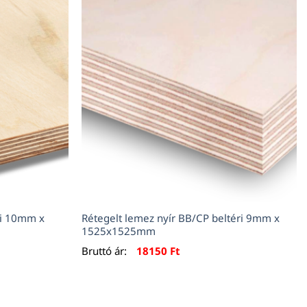
ri 10mm x
Rétegelt lemez nyír BB/CP beltéri 9mm x
1525x1525mm
Bruttó ár:
18150
Ft