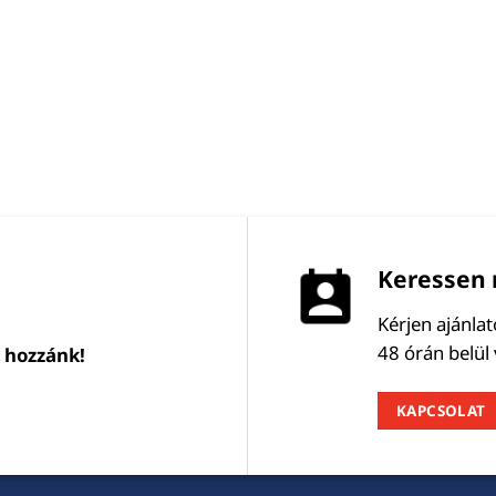
Keressen 
Kérjen ajánla
48 órán belül
l hozzánk!
KAPCSOLAT