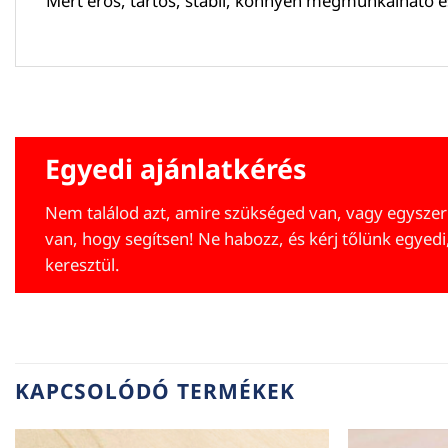
Mert erős, tartós, stabil, könnyen megmunkálható é
Egyedi ajánlatkérés
Nem találod azt, amire szükséged van, vagy egyszer
van, hogy segítsen! Ne habozz, és kérj tőlünk egyedi
keresztül.
KAPCSOLÓDÓ TERMÉKEK