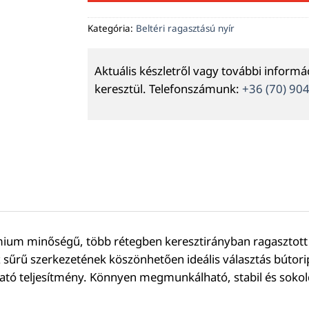
Kategória:
Beltéri ragasztású nyír
Aktuális készletről vagy további inform
keresztül. Telefonszámunk:
+36 (70) 90
um minőségű, több rétegben keresztirányban ragasztott f
z sűrű szerkezetének köszönhetően ideális választás bútorip
zható teljesítmény. Könnyen megmunkálható, stabil és soko