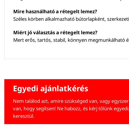
Mire használható a rétegelt lemez?
Széles körben alkalmazható bútorlapként, szerkezet
Miért jó választás a rétegelt lemez?
Mert erős, tartós, stabil, könnyen megmunkálható é
Egyedi ajánlatkérés
Nem találod azt, amire szükséged van, vagy egyszer
van, hogy segítsen! Ne habozz, és kérj tőlünk egyedi
keresztül.