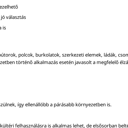
kezelhető
 jó választás
 is
s bútorok, polcok, burkolatok, szerkezeti elemek, ládák, c
zetben történő alkalmazás esetén javasolt a megfelelő élzá
zülnek, így ellenállóbb a párásabb környezetben is.
ltéri felhasználásra is alkalmas lehet, de elsősorban beltér