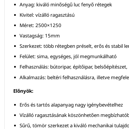
Anyag: kiváló minőségű luc fenyő rétegek
Kivitel: vízálló ragasztású
Méret: 2500×1250
Vastagság: 15mm
Szerkezet: több rétegben préselt, erős és stabil l
Felület: sima, egységes, jól megmunkálható
Felhasználás: bútoripar, építőipar, belsőépítésze
Alkalmazás: beltéri felhasználásra, illetve megfel
Előnyök:
Erős és tartós alapanyag nagy igénybevételhez
Vízálló ragasztásának köszönhetően megbízhatób
Sűrű, tömör szerkezet a kiváló mechanikai tulaj