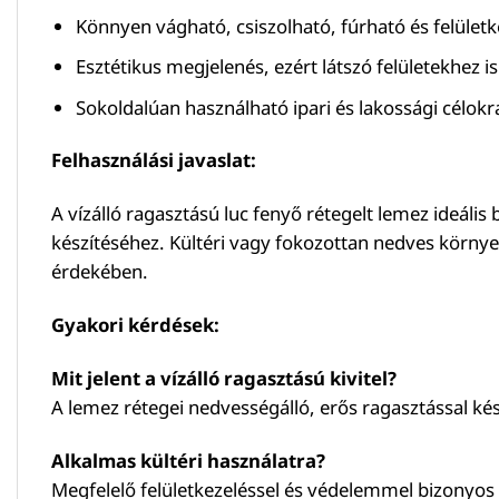
Könnyen vágható, csiszolható, fúrható és felület
Esztétikus megjelenés, ezért látszó felületekhez is
Sokoldalúan használható ipari és lakossági célokra
Felhasználási javaslat:
A vízálló ragasztású luc fenyő rétegelt lemez ideáli
készítéséhez. Kültéri vagy fokozottan nedves környe
érdekében.
Gyakori kérdések:
Mit jelent a vízálló ragasztású kivitel?
A lemez rétegei nedvességálló, erős ragasztással kés
Alkalmas kültéri használatra?
Megfelelő felületkezeléssel és védelemmel bizonyos kü