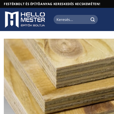
Skip
FESTÉKBOLT ÉS ÉPÍTŐANYAG KERESKEDÉS KECSKEMÉTEN!
to
content
Keresés
a
következőre: