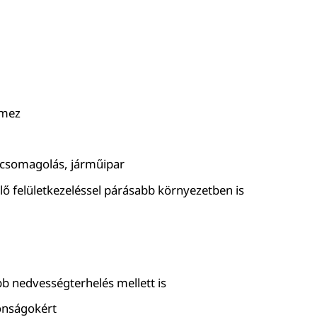
emez
t, csomagolás, járműipar
elő felületkezeléssel párásabb környezetben is
b nedvességterhelés mellett is
donságokért