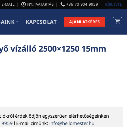
E-MAIL
NYITVATARTÁS
+36 70 904 9959
HÍRLEVÉL
SAINK
KAPCSOLAT
AJÁNLATKÉRÉS
nyő vízálló 2500×1250 15mm
ációkról érdeklődjön egyszerűen elérhetőségeinken
4 9959
l E-mail címünk:
info@hellomester.hu