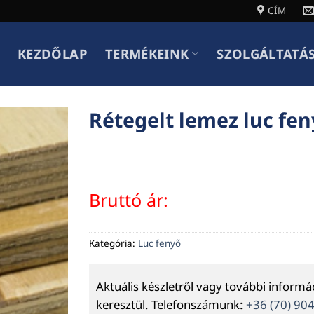
CÍM
KEZDŐLAP
TERMÉKEINK
SZOLGÁLTATÁ
Rétegelt lemez luc fe
Bruttó ár:
Kategória:
Luc fenyő
Aktuális készletről vagy további inform
keresztül. Telefonszámunk:
+36 (70) 90