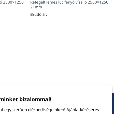
lló 2500×1250
Rétegelt lemez luc fenyő vízálló 2500×1250
21mm
Bruttó ár:
minket bizalommal!
tot egyszerűen elérhetőségeinken! Ajánlatkéréséres