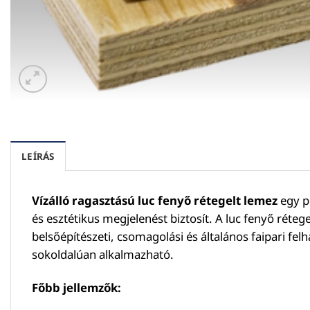
LEÍRÁS
Vízálló ragasztású luc fenyő rétegelt lemez
egy p
és esztétikus megjelenést biztosít. A luc fenyő réteg
belsőépítészeti, csomagolási és általános faipari fe
sokoldalúan alkalmazható.
Főbb jellemzők: