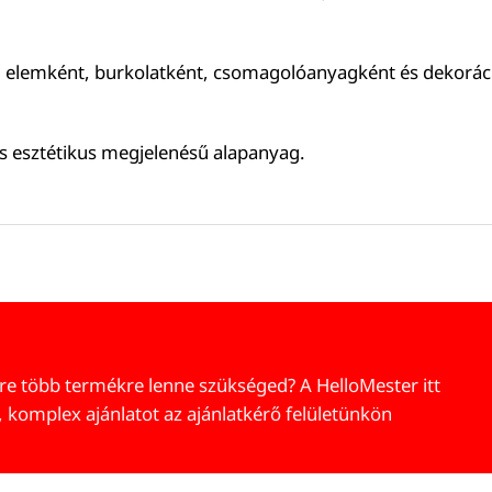
i elemként, burkolatként, csomagolóanyagként és dekoráció
s esztétikus megjelenésű alapanyag.
re több termékre lenne szükséged? A HelloMester itt
, komplex ajánlatot az ajánlatkérő felületünkön