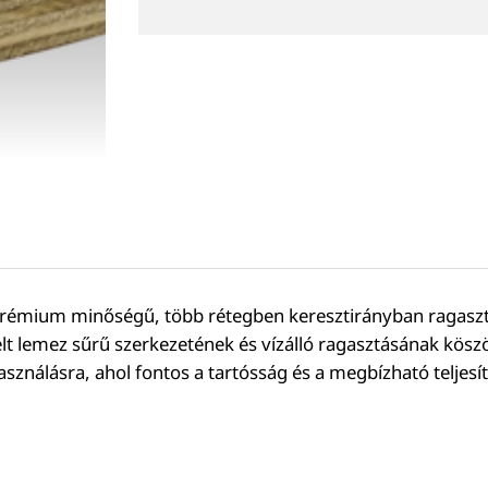
rémium minőségű, több rétegben keresztirányban ragasztot
elt lemez sűrű szerkezetének és vízálló ragasztásának köszö
lhasználásra, ahol fontos a tartósság és a megbízható telj