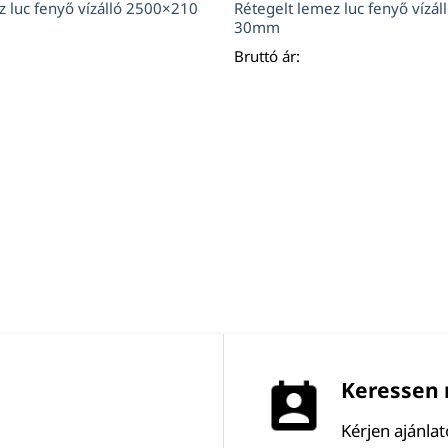
z luc fenyő vízálló 2500×210
Rétegelt lemez luc fenyő vízá
30mm
Bruttó ár:
Keressen 
Kérjen ajánla