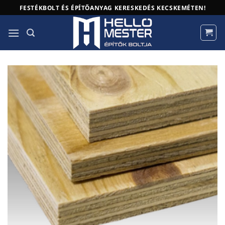
Skip
FESTÉKBOLT ÉS ÉPÍTŐANYAG KERESKEDÉS KECSKEMÉTEN!
to
content