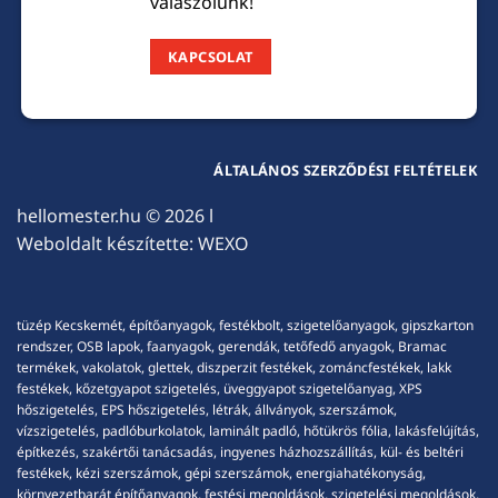
válaszolunk!
KAPCSOLAT
ÁLTALÁNOS SZERZŐDÉSI FELTÉTELEK
hellomester.hu
© 2026 l
Weboldalt készítette:
WEXO
tüzép Kecskemét, építőanyagok, festékbolt, szigetelőanyagok, gipszkarton
rendszer, OSB lapok, faanyagok, gerendák, tetőfedő anyagok, Bramac
termékek, vakolatok, glettek, diszperzit festékek, zománcfestékek, lakk
festékek, kőzetgyapot szigetelés, üveggyapot szigetelőanyag, XPS
hőszigetelés, EPS hőszigetelés, létrák, állványok, szerszámok,
vízszigetelés, padlóburkolatok, laminált padló, hőtükrös fólia, lakásfelújítás,
építkezés, szakértői tanácsadás, ingyenes házhozszállítás, kül- és beltéri
festékek, kézi szerszámok, gépi szerszámok, energiahatékonyság,
környezetbarát építőanyagok, festési megoldások, szigetelési megoldások,