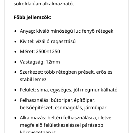
sokoldalúan alkalmazható.
Főbb jellemzők:
Anyag: kiváló minőségű luc fenyő rétegek
Kivitel: vízálló ragasztású
Méret: 2500×1250
Vastagság: 12mm
Szerkezet: több rétegben préselt, erős és
stabil lemez
Felület: sima, egységes, jól megmunkálható
Felhasználás: bútoripar, építőipar,
belsőépítészet, csomagolás, járműipar
Alkalmazás: beltéri felhasználásra, illetve
megfelelő felületkezeléssel párásabb
környezetben is