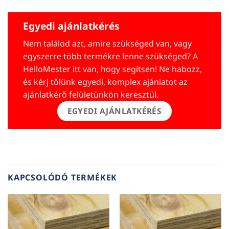
Egyedi ajánlatkérés
Nem találod azt, amire szükséged van, vagy
egyszerre több termékre lenne szükséged? A
HelloMester itt van, hogy segítsen! Ne habozz,
és kérj tőlünk egyedi, komplex ajánlatot az
ajánlatkérő felületünkön keresztül.
EGYEDI AJÁNLATKÉRÉS
KAPCSOLÓDÓ TERMÉKEK