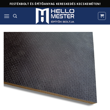
Skip
FESTÉKBOLT ÉS ÉPÍTŐANYAG KERESKEDÉS KECSKEMÉTEN!
to
content