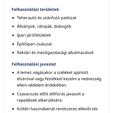
Felhasználási területek
Teherautó és utánfutó padozat
Állványok, rámpák, dobogók
Ipari járófelületek
Építőipari zsaluzat
Raktári és mezőgazdasági alkalmazások
Felhasználási javaslat
A lemez vágásakor a széleket ajánlott
élzáróval vagy festékkel kezelni a nedvesség
elleni védelem érdekében.
Csavarozás előtt előfúrás javasolt a
repedések elkerülésére.
Kültéri használatnál rendszeres ellenőrzés