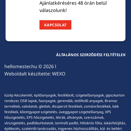
Ajánlatkéréséres 48 órán belül
válaszolunk!
KAPCSOLAT
ÁLTALÁNOS SZERZŐDÉSI FELTÉTELEK
hellomester.hu
© 2026 l
Weboldalt készítette:
WEXO
tüzép Kecskemét, építőanyagok, festékbolt, szigetelőanyagok, gipszkarton
rendszer, OSB lapok, faanyagok, gerendák, tetőfedő anyagok, Bramac
termékek, vakolatok, glettek, diszperzit festékek, zománcfestékek, lakk
festékek, kőzetgyapot szigetelés, üveggyapot szigetelőanyag, XPS
hőszigetelés, EPS hőszigetelés, létrák, állványok, szerszámok,
vízszigetelés, padlóburkolatok, laminált padló, hőtükrös fólia, lakásfelújítás,
építkezés, szakértői tanácsadás, ingyenes házhozszállítás, kül- és beltéri