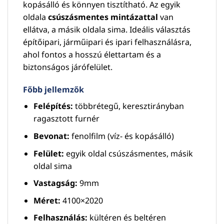
kopásálló és könnyen tisztítható. Az egyik
oldala
csúszásmentes mintázattal
van
ellátva, a másik oldala sima. Ideális választás
építőipari, járműipari és ipari felhasználásra,
ahol fontos a hosszú élettartam és a
biztonságos járófelület.
Főbb jellemzők
Felépítés:
többrétegű, keresztirányban
ragasztott furnér
Bevonat:
fenolfilm (víz- és kopásálló)
Felület:
egyik oldal csúszásmentes, másik
oldal sima
Vastagság:
9mm
Méret:
4100×2020
Felhasználás:
kültéren és beltéren