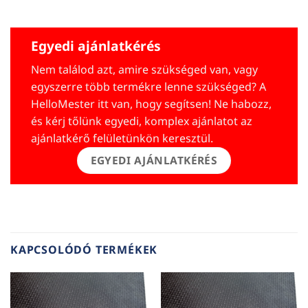
Egyedi ajánlatkérés
Nem találod azt, amire szükséged van, vagy
egyszerre több termékre lenne szükséged? A
HelloMester itt van, hogy segítsen! Ne habozz,
és kérj tőlünk egyedi, komplex ajánlatot az
ajánlatkérő felületünkön keresztül.
EGYEDI AJÁNLATKÉRÉS
KAPCSOLÓDÓ TERMÉKEK