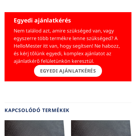
Egyedi ajánlatkérés
Nem találod azt, amire szükséged van, vagy
egyszerre több termékre lenne szükséged? A
HelloMester itt van, hogy segítsen! Ne habozz,
és kérj tőlünk egyedi, komplex ajánlatot az
ajánlatkérő felületünkön keresztül.
EGYEDI AJÁNLATKÉRÉS
KAPCSOLÓDÓ TERMÉKEK