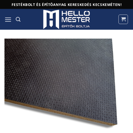
Skip
FESTÉKBOLT ÉS ÉPÍTŐANYAG KERESKEDÉS KECSKEMÉTEN!
to
content