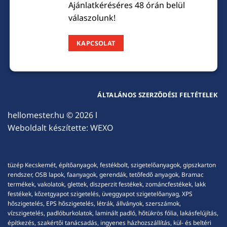
Ajánlatkéréséres 48 órán belül
válaszolunk!
KAPCSOLAT
ÁLTALÁNOS SZERZŐDÉSI FELTÉTELEK
hellomester.hu
© 2026 l
Weboldalt készítette:
WEXO
tüzép Kecskemét, építőanyagok, festékbolt, szigetelőanyagok, gipszkarton
rendszer, OSB lapok, faanyagok, gerendák, tetőfedő anyagok, Bramac
termékek, vakolatok, glettek, diszperzit festékek, zománcfestékek, lakk
festékek, kőzetgyapot szigetelés, üveggyapot szigetelőanyag, XPS
hőszigetelés, EPS hőszigetelés, létrák, állványok, szerszámok,
vízszigetelés, padlóburkolatok, laminált padló, hőtükrös fólia, lakásfelújítás,
építkezés, szakértői tanácsadás, ingyenes házhozszállítás, kül- és beltéri