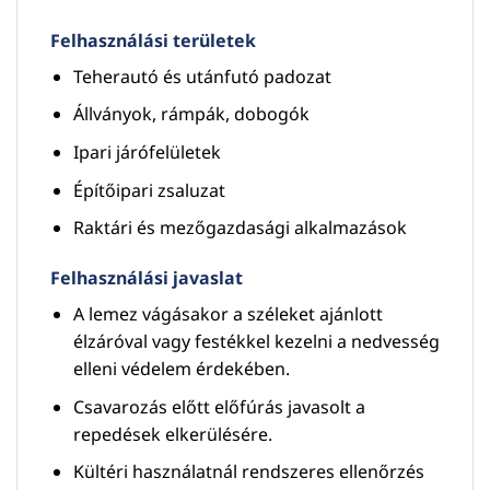
Felhasználási területek
Teherautó és utánfutó padozat
Állványok, rámpák, dobogók
Ipari járófelületek
Építőipari zsaluzat
Raktári és mezőgazdasági alkalmazások
Felhasználási javaslat
A lemez vágásakor a széleket ajánlott
élzáróval vagy festékkel kezelni a nedvesség
elleni védelem érdekében.
Csavarozás előtt előfúrás javasolt a
repedések elkerülésére.
Kültéri használatnál rendszeres ellenőrzés