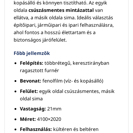
kopásálló és könnyen tisztítható. Az egyik
oldala
csúszásmentes mintázattal
van
ellátva, a másik oldala sima. Ideális választás
építőipari, járműipari és ipari felhasználásra,
ahol fontos a hosszú élettartam és a
biztonságos járófelület.
Főbb jellemzők
Felépítés:
többrétegű, keresztirányban
ragasztott furnér
Bevonat:
fenolfilm (víz- és kopásálló)
Felület:
egyik oldal csúszásmentes, másik
oldal sima
Vastagság:
21mm
Méret:
4100×2020
Felhasználás:
kültéren és beltéren