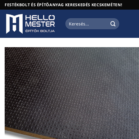
Skip
FESTÉKBOLT ÉS ÉPÍTŐANYAG KERESKEDÉS KECSKEMÉTEN!
to
content
Keresés
a
következőre: