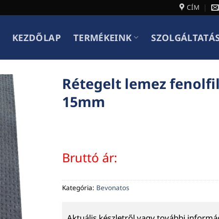
CÍM
KEZDŐLAP
TERMÉKEINK
SZOLGÁLTATÁ
Rétegelt lemez fenolf
15mm
Bruttó ár:
Kategória:
Bevonatos
Aktuális készletről vagy további inform