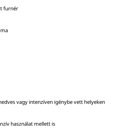
t furnér
sima
nedves vagy intenzíven igénybe vett helyeken
zív használat mellett is