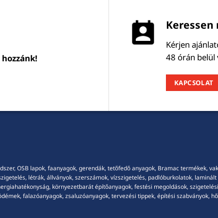
Keressen 
Kérjen ajánla
48 órán belül
l hozzánk!
KAPCSOLAT
dszer, OSB lapok, faanyagok, gerendák, tetőfedő anyagok, Bramac termékek, vakola
getelés, létrák, állványok, szerszámok, vízszigetelés, padlóburkolatok, laminált p
energiahatékonyság, környezetbarát építőanyagok, festési megoldások, szigetelési
démek, falazóanyagok, zsaluzóanyagok, tervezési tippek, építési szabványok, hősz