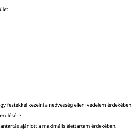
ület
agy festékkel kezelni a nedvesség elleni védelem érdekében
kerülésére.
bantartás ajánlott a maximális élettartam érdekében.