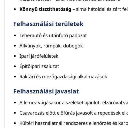
Könnyű tisztíthatóság
– sima hátoldal és zárt fel
Felhasználási területek
Teherautó és utánfutó padozat
Állványok, rámpák, dobogók
Ipari járófelületek
Építőipari zsaluzat
Raktári és mezőgazdasági alkalmazások
Felhasználási javaslat
A lemez vágásakor a széleket ajánlott élzáróval v
Csavarozás előtt előfúrás javasolt a repedések el
Kültéri használatnál rendszeres ellenőrzés és kar