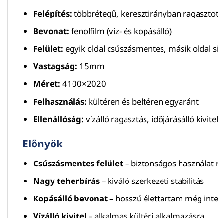
Felépítés:
többrétegű, keresztirányban ragasztot
Bevonat:
fenolfilm (víz- és kopásálló)
Felület:
egyik oldal csúszásmentes, másik oldal 
Vastagság:
15mm
Méret:
4100×2020
Felhasználás:
kültéren és beltéren egyaránt
Ellenállóság:
vízálló ragasztás, időjárásálló kivitel
Előnyök
Csúszásmentes felület
– biztonságos használat 
Nagy teherbírás
– kiváló szerkezeti stabilitás
Kopásálló bevonat
– hosszú élettartam még inten
Vízálló kivitel
– alkalmas kültéri alkalmazásra