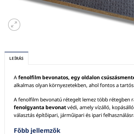
LEÍRÁS
A
fenolfilm bevonatos, egy oldalon csúszásmente
alkalmas olyan környezetekben, ahol fontos a tartós
A fenolfilm bevonatú rétegelt lemez több rétegben r
fenolgyanta bevonat
védi, amely vízálló, kopásálló
választás építőipari, járműipari és ipari felhasználás
Főbb jellemzők