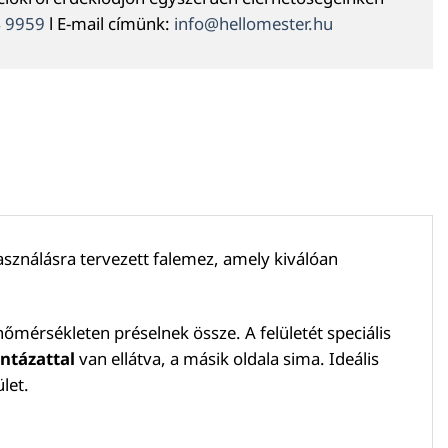
4 9959
l E-mail címünk:
info@hellomester.hu
használásra tervezett falemez, amely kiválóan
mérsékleten préselnek össze. A felületét speciális
ntázattal
van ellátva, a másik oldala sima. Ideális
let.