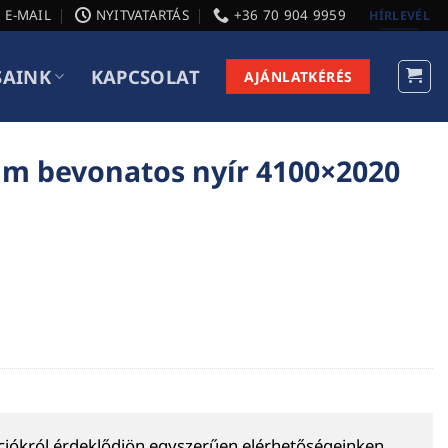
E-MAIL
NYITVATARTÁS
+36 70 904 9959
HÍRLEVÉL
SAINK
KAPCSOLAT
AJÁNLATKÉRÉS
ilm bevonatos nyír 4100×2020
ációkról érdeklődjön egyszerűen elérhetőségeinken