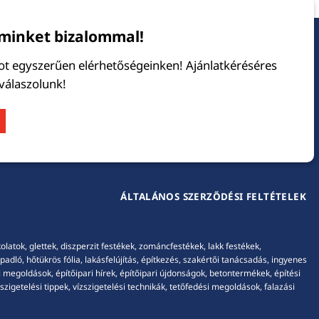
minket bizalommal!
tot egyszerűen elérhetőségeinken! Ajánlatkéréséres
 válaszolunk!
ÁLTALÁNOS SZERZŐDÉSI FELTÉTELEK
tok, glettek, diszperzit festékek, zománcfestékek, lakk festékek,
adló, hőtükrös fólia, lakásfelújítás, építkezés, szakértői tanácsadás, ingyenes
 megoldások, építőipari hírek, építőipari újdonságok, betontermékek, építési
igetelési tippek, vízszigetelési technikák, tetőfedési megoldások, falazási