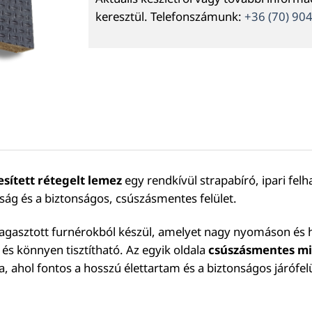
keresztül. Telefonszámunk:
+36 (70) 90
sített rétegelt lemez
egy rendkívül strapabíró, ipari fel
ság és a biztonságos, csúszásmentes felület.
agasztott furnérokból készül, amelyet nagy nyomáson és hő
 és könnyen tisztítható. Az egyik oldala
csúszásmentes mi
ra, ahol fontos a hosszú élettartam és a biztonságos járófelü