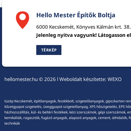
Hello Mester Építők Boltja
6000 Kecskemét, Könyves Kálmán krt. 38.
Jelenleg nyitva vagyunk! Látogasson e
TÉRKÉP
hellomester.hu
© 2026 l Weboldalt készítette:
WEXO
tüzép Kecskemét, építőanyagok, festékbolt, szigetelőanyagok, gipszkarton ren
kőzetgyapot szigetelés, üveggyapot szigetelőanyag, XPS hőszigetelés, EPS hőszi
házhozszállítás, kül- és beltéri festékek, kézi szerszámok, gépi szerszámok, 
kemikáliák, ragasztók, fugázó anyagok, alapozó anyagok, cement, áthidalók, fö
technikák