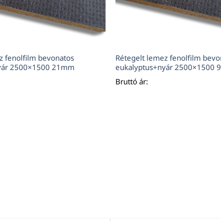
z fenolfilm bevonatos
Rétegelt lemez fenolfilm bevo
nyár 2500×1500 21mm
eukalyptus+nyár 2500×1500
Bruttó ár: