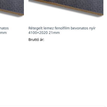
natos
Rétegelt lemez fenolfilm bevonatos nyír
 9mm
4100×2020 21mm
Bruttó ár: