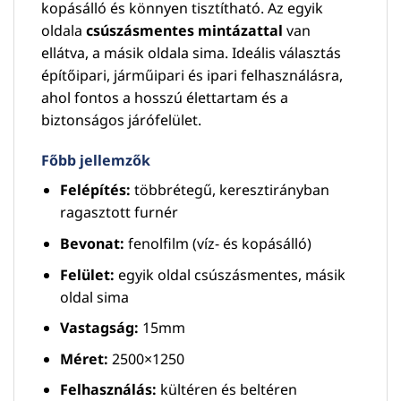
kopásálló és könnyen tisztítható. Az egyik
oldala
csúszásmentes mintázattal
van
ellátva, a másik oldala sima. Ideális választás
építőipari, járműipari és ipari felhasználásra,
ahol fontos a hosszú élettartam és a
biztonságos járófelület.
Főbb jellemzők
Felépítés:
többrétegű, keresztirányban
ragasztott furnér
Bevonat:
fenolfilm (víz- és kopásálló)
Felület:
egyik oldal csúszásmentes, másik
oldal sima
Vastagság:
15mm
Méret:
2500×1250
Felhasználás:
kültéren és beltéren