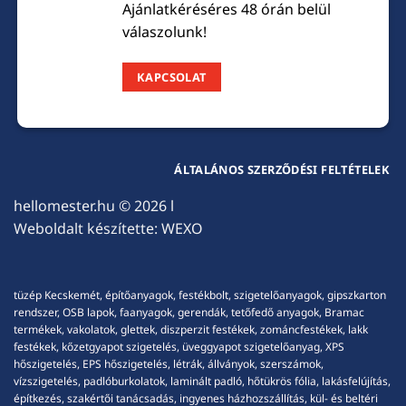
Ajánlatkéréséres 48 órán belül
válaszolunk!
KAPCSOLAT
ÁLTALÁNOS SZERZŐDÉSI FELTÉTELEK
hellomester.hu
© 2026 l
Weboldalt készítette:
WEXO
tüzép Kecskemét, építőanyagok, festékbolt, szigetelőanyagok, gipszkarton
rendszer, OSB lapok, faanyagok, gerendák, tetőfedő anyagok, Bramac
termékek, vakolatok, glettek, diszperzit festékek, zománcfestékek, lakk
festékek, kőzetgyapot szigetelés, üveggyapot szigetelőanyag, XPS
hőszigetelés, EPS hőszigetelés, létrák, állványok, szerszámok,
vízszigetelés, padlóburkolatok, laminált padló, hőtükrös fólia, lakásfelújítás,
építkezés, szakértői tanácsadás, ingyenes házhozszállítás, kül- és beltéri