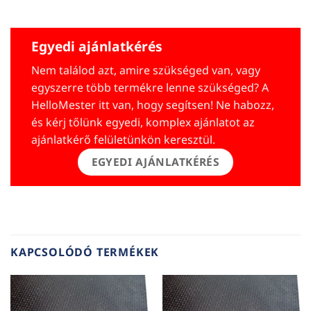
Egyedi ajánlatkérés
Nem találod azt, amire szükséged van, vagy
egyszerre több termékre lenne szükséged? A
HelloMester itt van, hogy segítsen! Ne habozz,
és kérj tőlünk egyedi, komplex ajánlatot az
ajánlatkérő felületünkön keresztül.
EGYEDI AJÁNLATKÉRÉS
KAPCSOLÓDÓ TERMÉKEK