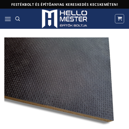
Skip
FESTÉKBOLT ÉS ÉPÍTŐANYAG KERESKEDÉS KECSKEMÉTEN!
to
content