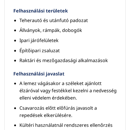
Felhasználási területek
Teherautó és utánfutó padozat
Állványok, rámpák, dobogók
Ipari járófelületek
Építőipari zsaluzat
Raktári és mezőgazdasági alkalmazások
Felhasználási javaslat
A lemez vágásakor a széleket ajánlott
élzáróval vagy festékkel kezelni a nedvesség
elleni védelem érdekében.
Csavarozás előtt előfúrás javasolt a
repedések elkerülésére.
Kültéri használatnál rendszeres ellenőrzés