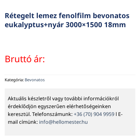
Rétegelt lemez fenolfilm bevonatos
eukalyptus+nyár 3000×1500 18mm
Bruttó ár:
Kategória:
Bevonatos
Aktuális készletről vagy további információkról
érdeklődjön egyszerűen elérhetőségeinken
keresztül. Telefonszámunk:
+36 (70) 904 9959
l E-
mail címünk:
info@hellomester.hu