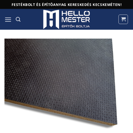
Skip
FESTÉKBOLT ÉS ÉPÍTŐANYAG KERESKEDÉS KECSKEMÉTEN!
to
content