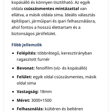
kopásálló és könnyen tisztítható. Az egyik
oldala
csúszásmentes mintázattal
van
ellátva, a másik oldala sima. Ideális választás
építőipari, járműipari és ipari felhasználásra,
ahol fontos a hosszú élettartam és a
biztonságos járófelület.
Főbb jellemzők
Felépítés:
többrétegű, keresztirányban
ragasztott furnér
Bevonat:
fenolfilm (víz- és kopásálló)
Felület:
egyik oldal csúszásmentes, másik
oldal sima
Vastagság:
18mm
Méret:
3000×1500
Felhasználás:
kültéren és beltéren