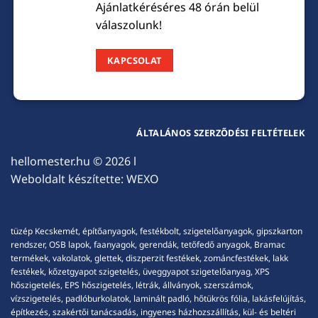
Ajánlatkéréséres 48 órán belül
válaszolunk!
KAPCSOLAT
ÁLTALÁNOS SZERZŐDÉSI FELTÉTELEK
hellomester.hu
© 2026 l
Weboldalt készítette:
WEXO
tüzép Kecskemét, építőanyagok, festékbolt, szigetelőanyagok, gipszkarton
rendszer, OSB lapok, faanyagok, gerendák, tetőfedő anyagok, Bramac
termékek, vakolatok, glettek, diszperzit festékek, zománcfestékek, lakk
festékek, kőzetgyapot szigetelés, üveggyapot szigetelőanyag, XPS
hőszigetelés, EPS hőszigetelés, létrák, állványok, szerszámok,
vízszigetelés, padlóburkolatok, laminált padló, hőtükrös fólia, lakásfelújítás,
építkezés, szakértői tanácsadás, ingyenes házhozszállítás, kül- és beltéri