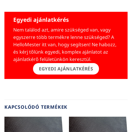
Egyedi ajánlatkérés
Nem találod azt, amire szükséged van, vagy
egyszerre több termékre lenne szükséged? A
HelloMester itt van, hogy segítsen! Ne habozz,
és kérj tőlünk egyedi, komplex ajánlatot az
ajánlatkérő felületünkön keresztül.
EGYEDI AJÁNLATKÉRÉS
KAPCSOLÓDÓ TERMÉKEK