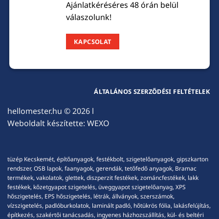
Ajánlatkéréséres 48 órán belül
válaszolunk!
KAPCSOLAT
ÁLTALÁNOS SZERZŐDÉSI FELTÉTELEK
hellomester.hu
© 2026 l
Weboldalt készítette:
WEXO
tüzép Kecskemét, építőanyagok, festékbolt, szigetelőanyagok, gipszkarton
rendszer, OSB lapok, faanyagok, gerendák, tetőfedő anyagok, Bramac
termékek, vakolatok, glettek, diszperzit festékek, zománcfestékek, lakk
festékek, kőzetgyapot szigetelés, üveggyapot szigetelőanyag, XPS
hőszigetelés, EPS hőszigetelés, létrák, állványok, szerszámok,
vízszigetelés, padlóburkolatok, laminált padló, hőtükrös fólia, lakásfelújítás,
építkezés, szakértői tanácsadás, ingyenes házhozszállítás, kül- és beltéri