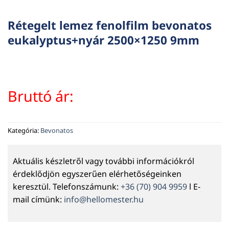
Rétegelt lemez fenolfilm bevonatos
eukalyptus+nyár 2500×1250 9mm
Bruttó ár:
Kategória:
Bevonatos
Aktuális készletről vagy további információkról
érdeklődjön egyszerűen elérhetőségeinken
keresztül. Telefonszámunk:
+36 (70) 904 9959
l E-
mail címünk:
info@hellomester.hu