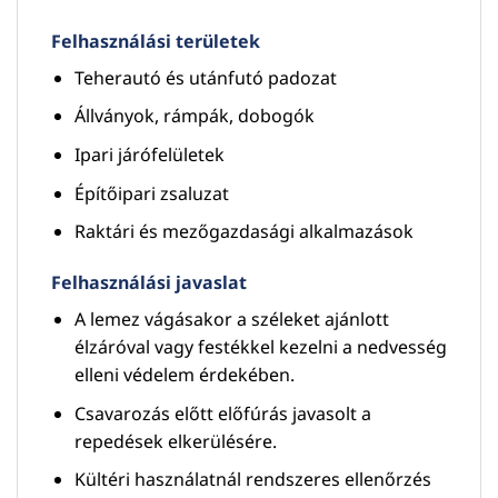
Felhasználási területek
Teherautó és utánfutó padozat
Állványok, rámpák, dobogók
Ipari járófelületek
Építőipari zsaluzat
Raktári és mezőgazdasági alkalmazások
Felhasználási javaslat
A lemez vágásakor a széleket ajánlott
élzáróval vagy festékkel kezelni a nedvesség
elleni védelem érdekében.
Csavarozás előtt előfúrás javasolt a
repedések elkerülésére.
Kültéri használatnál rendszeres ellenőrzés