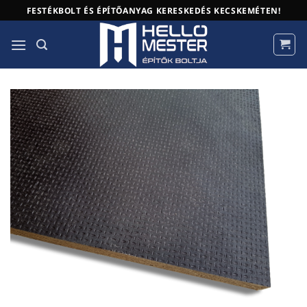
Skip
FESTÉKBOLT ÉS ÉPÍTŐANYAG KERESKEDÉS KECSKEMÉTEN!
to
content