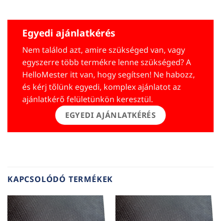
Egyedi ajánlatkérés
Nem találod azt, amire szükséged van, vagy
egyszerre több termékre lenne szükséged? A
HelloMester itt van, hogy segítsen! Ne habozz,
és kérj tőlünk egyedi, komplex ajánlatot az
ajánlatkérő felületünkön keresztül.
EGYEDI AJÁNLATKÉRÉS
KAPCSOLÓDÓ TERMÉKEK