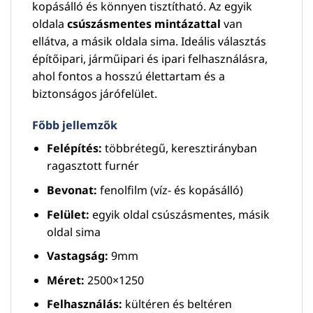
kopásálló és könnyen tisztítható. Az egyik
oldala
csúszásmentes mintázattal
van
ellátva, a másik oldala sima. Ideális választás
építőipari, járműipari és ipari felhasználásra,
ahol fontos a hosszú élettartam és a
biztonságos járófelület.
Főbb jellemzők
Felépítés:
többrétegű, keresztirányban
ragasztott furnér
Bevonat:
fenolfilm (víz- és kopásálló)
Felület:
egyik oldal csúszásmentes, másik
oldal sima
Vastagság:
9mm
Méret:
2500×1250
Felhasználás:
kültéren és beltéren