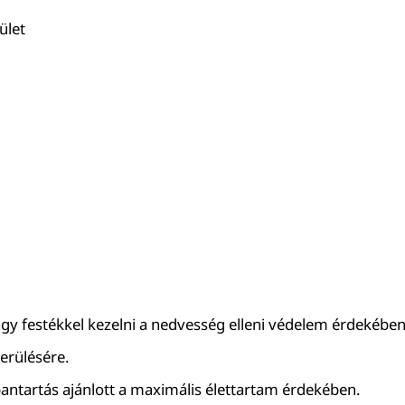
ület
agy festékkel kezelni a nedvesség elleni védelem érdekében
kerülésére.
bantartás ajánlott a maximális élettartam érdekében.