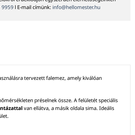
4 9959
l E-mail címünk:
info@hellomester.hu
használásra tervezett falemez, amely kiválóan
mérsékleten préselnek össze. A felületét speciális
ntázattal
van ellátva, a másik oldala sima. Ideális
let.