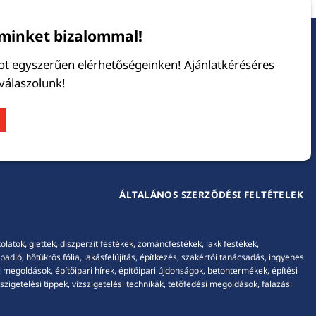
minket bizalommal!
tot egyszerűen elérhetőségeinken! Ajánlatkéréséres
 válaszolunk!
ÁLTALÁNOS SZERZŐDÉSI FELTÉTELEK
tok, glettek, diszperzit festékek, zománcfestékek, lakk festékek,
adló, hőtükrös fólia, lakásfelújítás, építkezés, szakértői tanácsadás, ingyenes
 megoldások, építőipari hírek, építőipari újdonságok, betontermékek, építési
igetelési tippek, vízszigetelési technikák, tetőfedési megoldások, falazási