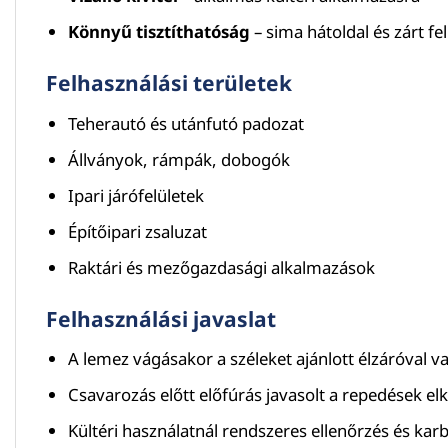
Könnyű tisztíthatóság
– sima hátoldal és zárt fel
Felhasználási területek
Teherautó és utánfutó padozat
Állványok, rámpák, dobogók
Ipari járófelületek
Építőipari zsaluzat
Raktári és mezőgazdasági alkalmazások
Felhasználási javaslat
A lemez vágásakor a széleket ajánlott élzáróval v
Csavarozás előtt előfúrás javasolt a repedések el
Kültéri használatnál rendszeres ellenőrzés és kar