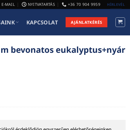
E-MAIL
NYITVATARTÁS
+36 70 904 9959
HÍRLEVÉL
SAINK
KAPCSOLAT
AJÁNLATKÉRÉS
ilm bevonatos eukalyptus+nyár
ációkról érdeklődjön egyszerűen elérhetőségeinken