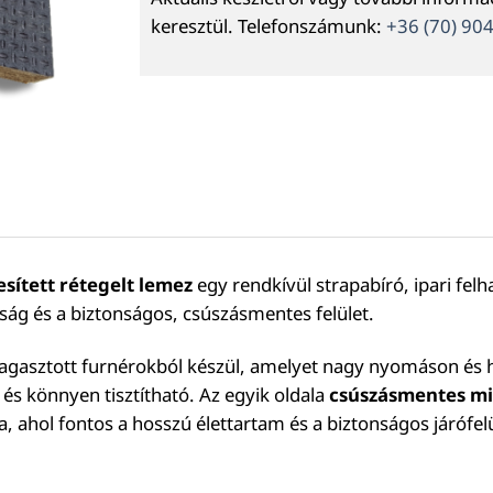
keresztül. Telefonszámunk:
+36 (70) 90
sített rétegelt lemez
egy rendkívül strapabíró, ipari fel
ság és a biztonságos, csúszásmentes felület.
agasztott furnérokból készül, amelyet nagy nyomáson és hő
 és könnyen tisztítható. Az egyik oldala
csúszásmentes mi
ra, ahol fontos a hosszú élettartam és a biztonságos járófelü