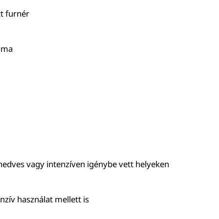
t furnér
sima
nedves vagy intenzíven igénybe vett helyeken
zív használat mellett is