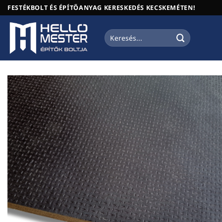
Skip
FESTÉKBOLT ÉS ÉPÍTŐANYAG KERESKEDÉS KECSKEMÉTEN!
to
content
Keresés
a
következőre: