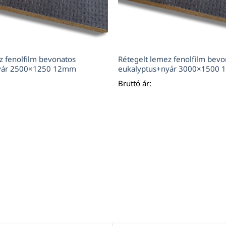
z fenolfilm bevonatos
Rétegelt lemez fenolfilm bevo
nyár 2500×1250 12mm
eukalyptus+nyár 3000×1500
Bruttó ár: