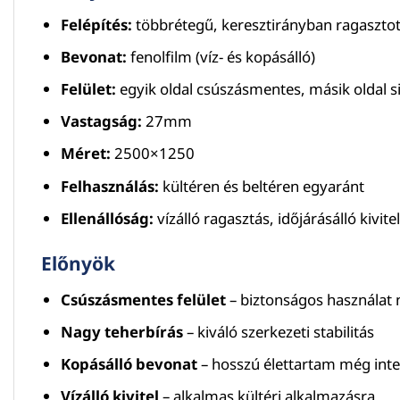
Felépítés:
többrétegű, keresztirányban ragasztot
Bevonat:
fenolfilm (víz- és kopásálló)
Felület:
egyik oldal csúszásmentes, másik oldal 
Vastagság:
27mm
Méret:
2500×1250
Felhasználás:
kültéren és beltéren egyaránt
Ellenállóság:
vízálló ragasztás, időjárásálló kivitel
Előnyök
Csúszásmentes felület
– biztonságos használat 
Nagy teherbírás
– kiváló szerkezeti stabilitás
Kopásálló bevonat
– hosszú élettartam még inten
Vízálló kivitel
– alkalmas kültéri alkalmazásra