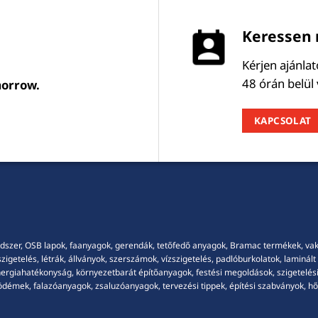
Keressen 
Kérjen ajánla
48 órán belül
morrow.
KAPCSOLAT
dszer, OSB lapok, faanyagok, gerendák, tetőfedő anyagok, Bramac termékek, vakola
getelés, létrák, állványok, szerszámok, vízszigetelés, padlóburkolatok, laminált p
energiahatékonyság, környezetbarát építőanyagok, festési megoldások, szigetelési
démek, falazóanyagok, zsaluzóanyagok, tervezési tippek, építési szabványok, hősz