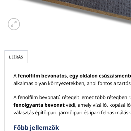
LEÍRÁS
A
fenolfilm bevonatos, egy oldalon csúszásmente
alkalmas olyan környezetekben, ahol fontos a tartós
A fenolfilm bevonatú rétegelt lemez több rétegben r
fenolgyanta bevonat
védi, amely vízálló, kopásálló
választás építőipari, járműipari és ipari felhasználás
Főbb jellemzők