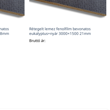
natos
Rétegelt lemez fenolfilm bevonatos
 18mm
eukalyptus+nyár 3000×1500 21mm
Bruttó ár: