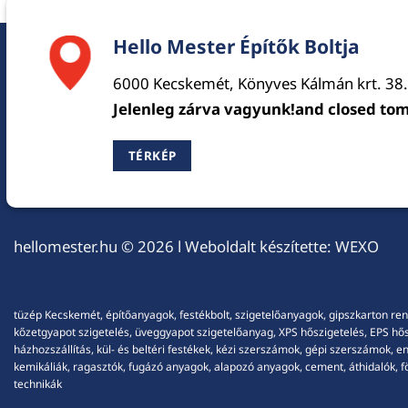
Hello Mester Építők Boltja
6000 Kecskemét, Könyves Kálmán krt. 38.
Jelenleg zárva vagyunk!and closed to
TÉRKÉP
hellomester.hu
© 2026 l Weboldalt készítette:
WEXO
tüzép Kecskemét, építőanyagok, festékbolt, szigetelőanyagok, gipszkarton ren
kőzetgyapot szigetelés, üveggyapot szigetelőanyag, XPS hőszigetelés, EPS hőszi
házhozszállítás, kül- és beltéri festékek, kézi szerszámok, gépi szerszámok, 
kemikáliák, ragasztók, fugázó anyagok, alapozó anyagok, cement, áthidalók, fö
technikák