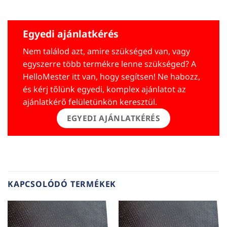
Egyedi ajánlatkérés
Nem találod azt, amire szükséged van, vagy
egyszerre több termékre lenne szükséged? A
HelloMester itt van, hogy segítsen! Ne habozz,
és kérj tőlünk egyedi, komplex ajánlatot az
ajánlatkérő felületünkön keresztül.
EGYEDI AJÁNLATKÉRÉS
KAPCSOLÓDÓ TERMÉKEK