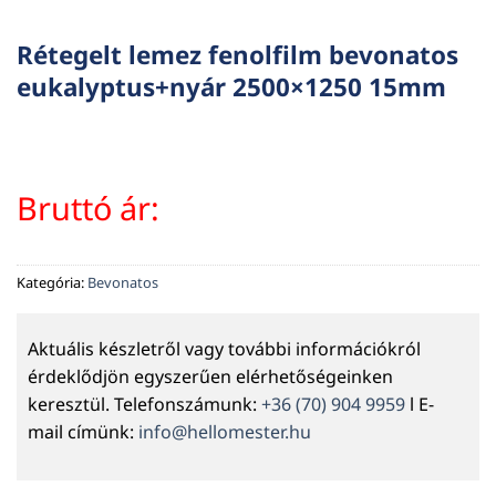
Rétegelt lemez fenolfilm bevonatos
eukalyptus+nyár 2500×1250 15mm
Bruttó ár:
Kategória:
Bevonatos
Aktuális készletről vagy további információkról
érdeklődjön egyszerűen elérhetőségeinken
keresztül. Telefonszámunk:
+36 (70) 904 9959
l E-
mail címünk:
info@hellomester.hu