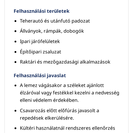
Felhasználási területek
Teherautó és utánfutó padozat
Állványok, rámpák, dobogók
Ipari járófelületek
Építőipari zsaluzat
Raktári és mezőgazdasági alkalmazások
Felhasználási javaslat
A lemez vágásakor a széleket ajánlott
élzáróval vagy festékkel kezelni a nedvesség
elleni védelem érdekében.
Csavarozás előtt előfúrás javasolt a
repedések elkerülésére.
Kültéri használatnál rendszeres ellenőrzés