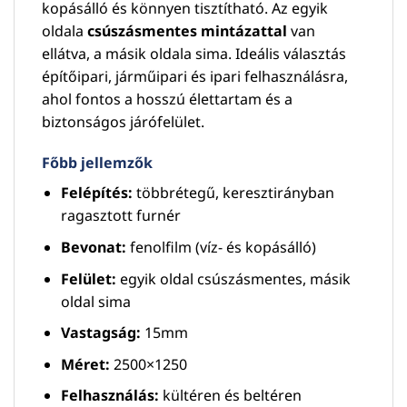
kopásálló és könnyen tisztítható. Az egyik
oldala
csúszásmentes mintázattal
van
ellátva, a másik oldala sima. Ideális választás
építőipari, járműipari és ipari felhasználásra,
ahol fontos a hosszú élettartam és a
biztonságos járófelület.
Főbb jellemzők
Felépítés:
többrétegű, keresztirányban
ragasztott furnér
Bevonat:
fenolfilm (víz- és kopásálló)
Felület:
egyik oldal csúszásmentes, másik
oldal sima
Vastagság:
15mm
Méret:
2500×1250
Felhasználás:
kültéren és beltéren