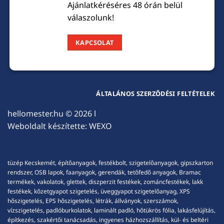
Ajánlatkéréséres 48 órán belül
válaszolunk!
KAPCSOLAT
ÁLTALÁNOS SZERZŐDÉSI FELTÉTELEK
hellomester.hu
© 2026 l
Weboldalt készítette:
WEXO
tüzép Kecskemét, építőanyagok, festékbolt, szigetelőanyagok, gipszkarton
rendszer, OSB lapok, faanyagok, gerendák, tetőfedő anyagok, Bramac
termékek, vakolatok, glettek, diszperzit festékek, zománcfestékek, lakk
festékek, kőzetgyapot szigetelés, üveggyapot szigetelőanyag, XPS
hőszigetelés, EPS hőszigetelés, létrák, állványok, szerszámok,
vízszigetelés, padlóburkolatok, laminált padló, hőtükrös fólia, lakásfelújítás,
építkezés, szakértői tanácsadás, ingyenes házhozszállítás, kül- és beltéri