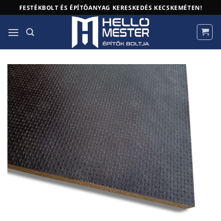
Skip
FESTÉKBOLT ÉS ÉPÍTŐANYAG KERESKEDÉS KECSKEMÉTEN!
to
content